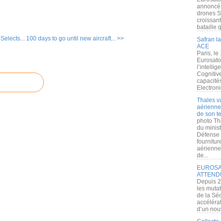
annoncé l
drones S
croissan
bataille q
Selects...
100 days to go until new aircraft... >>
Safran la
ACE
Paris, le
Eurosato
l’intelli
Cognitive
capacité
Electroni
Thales v
aérienne 
de son te
photo Th
du minist
Défense 
fournitu
aérienne
de...
EUROSAT
ATTEND
Depuis 2
les muta
de la Sé
accélérat
d’un nouv