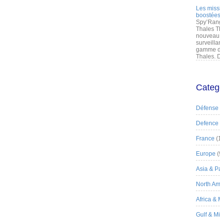
Les miss
boostées
Spy’Rang
Thales T
nouveau 
surveilla
gamme de
Thales. D
Categ
Défense
Defence
France
(
Europe
(
Asia & Pa
North Am
Africa &
Gulf & M