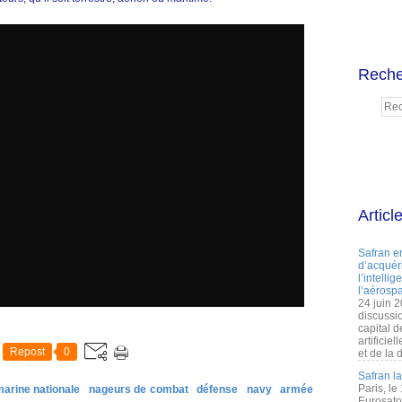
Reche
Articl
Safran e
d’acquéri
l’intelli
l’aérospa
24 juin 
discussi
capital d
artificie
Repost
0
et de la 
Safran l
Paris, le
arine nationale
nageurs de combat
défense
navy
armée
Eurosato