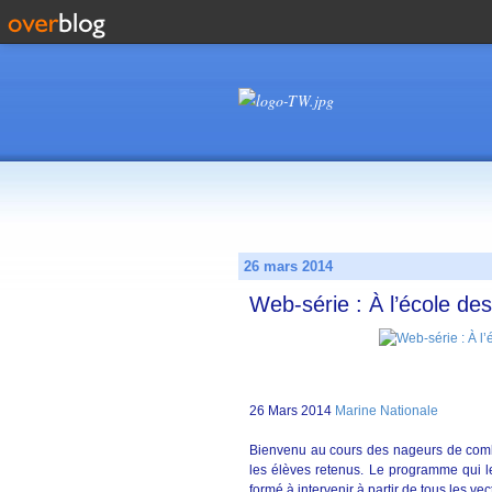
26 mars 2014
Web-série : À l’école d
26 Mars 2014
Marine Nationale
Bienvenu au cours des nageurs de comba
les élèves retenus. Le programme qui le
formé à intervenir à partir de tous les vect