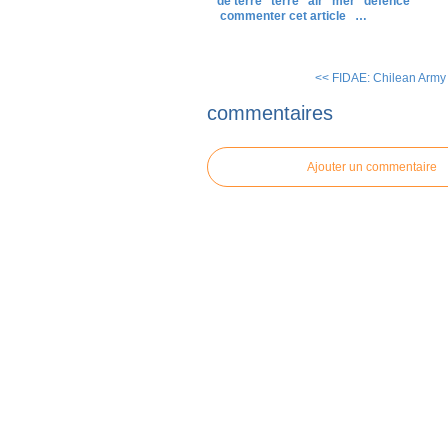
de terre
terre
air
mer
defence
commenter cet article
…
<< FIDAE: Chilean Army 
commentaires
Ajouter un commentaire