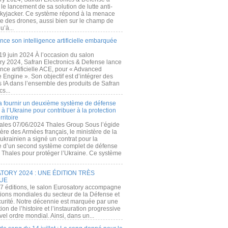
e lancement de sa solution de lutte anti-
kyjacker. Ce système répond à la menace
te des drones, aussi bien sur le champ de
u’à...
nce son intelligence artificielle embarquée
 19 juin 2024 À l’occasion du salon
ry 2024, Safran Electronics & Defense lance
gence artificielle ACE, pour « Advanced
 Engine ». Son objectif est d’intégrer des
s IA dans l’ensemble des produits de Safran
cs...
a fournir un deuxième système de défense
à l’Ukraine pour contribuer à la protection
rritoire
ales 07/06/2024 Thales Group Sous l’égide
ère des Armées français, le ministère de la
ukrainien a signé un contrat pour la
re d’un second système complet de défense
 Thales pour protéger l’Ukraine. Ce système
ORY 2024 : UNE ÉDITION TRÈS
UE
7 éditions, le salon Eurosatory accompagne
tions mondiales du secteur de la Défense et
curité. Notre décennie est marquée par une
ion de l’histoire et l’instauration progressive
el ordre mondial. Ainsi, dans un...