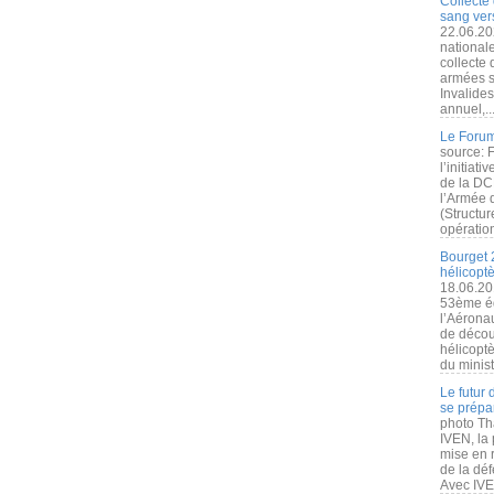
Collecte 
sang vers
22.06.20
nationale
collecte
armées s
Invalide
annuel,..
Le Forum
source: 
l’initiat
de la DC
l’Armée 
(Structur
opération
Bourget 
hélicopt
18.06.20
53ème éd
l’Aérona
de découv
hélicopt
du minist
Le futur
se prépa
photo Th
IVEN, la 
mise en r
de la dé
Avec IVEN