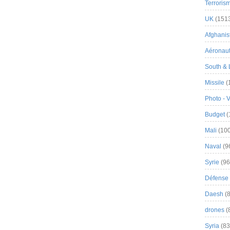
Terroris
UK
(151
Afghanist
Aéronau
South & 
Missile
(
Photo - 
Budget
(
Mali
(100
Naval
(9
Syrie
(96
Défense 
Daesh
(8
drones
(
Syria
(83