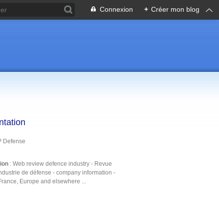
Connexion
+
Créer mon blog
ntation
P Defense
tion
: Web review defence industry - Revue
ndustrie de défense - company information -
France, Europe and elsewhere ...