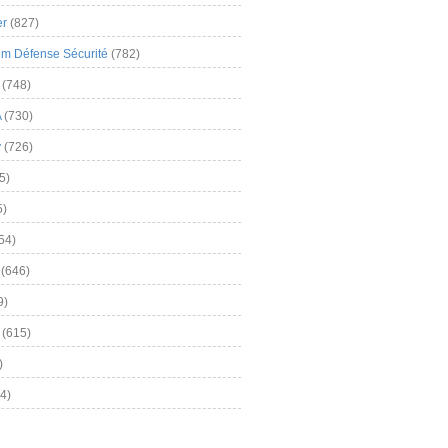
er
(827)
m Défense Sécurité
(782)
(748)
A
(730)
y
(726)
5)
5)
54)
(646)
9)
(615)
)
4)