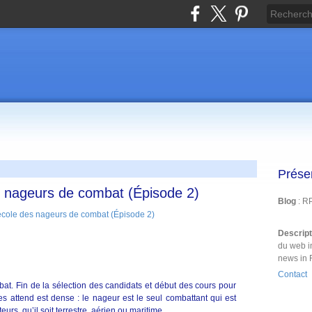
Prése
es nageurs de combat (Épisode 2)
Blog
: R
Descrip
du web i
news in 
Contact
t. Fin de la sélection des candidats et début des cours pour
s attend est dense : le nageur est le seul combattant qui est
eurs, qu’il soit terrestre, aérien ou maritime.