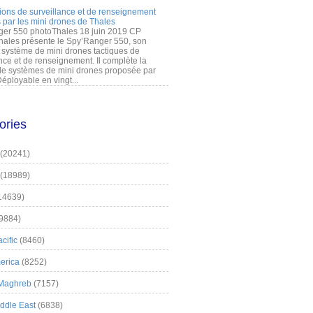
ions de surveillance et de renseignement
 par les mini drones de Thales
er 550 photoThales 18 juin 2019 CP
hales présente le Spy’Ranger 550, son
système de mini drones tactiques de
nce et de renseignement. Il complète la
 systèmes de mini drones proposée par
éployable en vingt...
ories
(20241)
(18989)
14639)
9884)
cific
(8460)
erica
(8252)
 Maghreb
(7157)
iddle East
(6838)