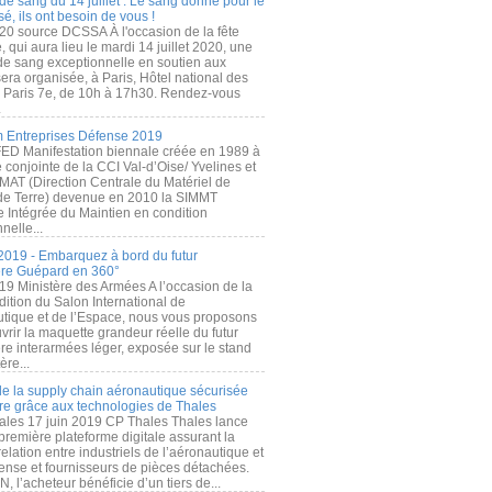
de sang du 14 juillet : Le sang donné pour le
é, ils ont besoin de vous !
20 source DCSSA À l'occasion de la fête
, qui aura lieu le mardi 14 juillet 2020, une
 de sang exceptionnelle en soutien aux
era organisée, à Paris, Hôtel national des
s Paris 7e, de 10h à 17h30. Rendez-vous
.
 Entreprises Défense 2019
FED Manifestation biennale créée en 1989 à
ive conjointe de la CCI Val-d’Oise/ Yvelines et
MAT (Direction Centrale du Matériel de
de Terre) devenue en 2010 la SIMMT
e Intégrée du Maintien en condition
nelle...
2019 - Embarquez à bord du futur
ère Guépard en 360°
19 Ministère des Armées A l’occasion de la
ition du Salon International de
utique et de l’Espace, nous vous proposons
rir la maquette grandeur réelle du futur
ère interarmées léger, exposée sur le stand
ère...
 de la supply chain aéronautique sécurisée
re grâce aux technologies de Thales
ales 17 juin 2019 CP Thales Thales lance
première plateforme digitale assurant la
elation entre industriels de l’aéronautique et
fense et fournisseurs de pièces détachées.
, l’acheteur bénéficie d’un tiers de...