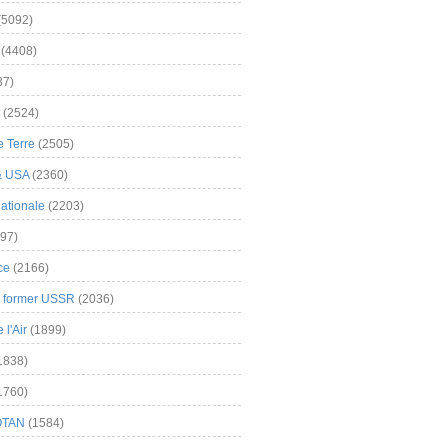
(5092)
(4408)
37)
(2524)
 Terre
(2505)
& USA
(2360)
ationale
(2203)
97)
ce
(2166)
& former USSR
(2036)
l'Air
(1899)
1838)
1760)
OTAN
(1584)