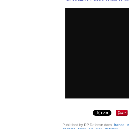
Published by RP Defense
dans
france
m