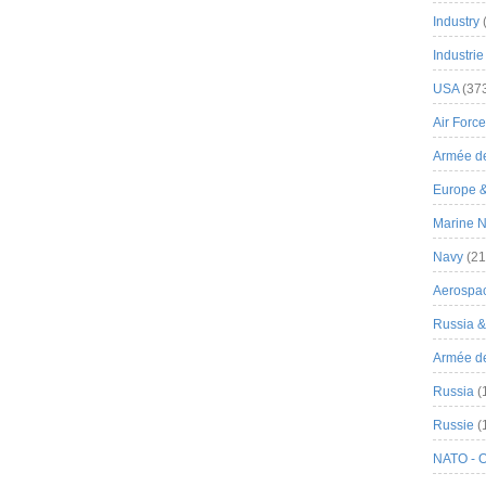
Industry
Industrie
USA
(37
Air Force
Armée de
Europe 
Marine N
Navy
(21
Aerospa
Russia 
Armée de 
Russia
(
Russie
(
NATO - 