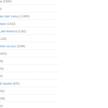
me
(1584)
3)
an (def. indus.)
(1465)
tique
(1342)
Latin America
(1182)
1126)
Video du jour
(1096)
1055)
9)
63)
0)
& Spatial
(925)
92)
838)
3)