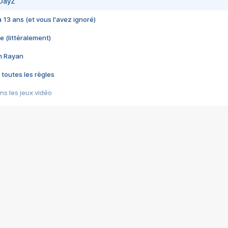
 DayZ
 a 13 ans (et vous l'avez ignoré)
e (littéralement)
im Rayan
 toutes les règles
s les jeux vidéo
us choquant de Rockstar ? - Le scandale BULLY
e plus moche de Steam
du RÊVE tourne au CAUCHEMAR
pendant 8 heures
it… à tort
umiliés par un jeu vidéo
ire - Final Fantasy 8