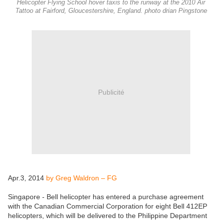
Helicopter Flying School hover taxis to the runway at the 2010 Air
Tattoo at Fairford, Gloucestershire, England. photo drian Pingstone
Publicité
Apr.3, 2014
by Greg Waldron – FG
Singapore - Bell helicopter has entered a purchase agreement
with the Canadian Commercial Corporation for eight Bell 412EP
helicopters, which will be delivered to the Philippine Department