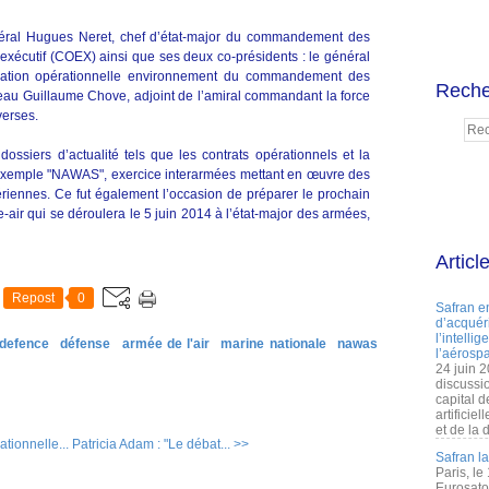
néral Hugues Neret, chef d’état-major du commandement des
 exécutif (COEX) ainsi que ses deux co-présidents : le général
aration opérationnelle environnement du commandement des
Reche
sseau Guillaume Chove, adjoint de l’amiral commandant la force
verses.
ossiers d’actualité tels que les contrats opérationnels et la
exemple "NAWAS", exercice interarmées mettant en œuvre des
iennes. Ce fut également l’occasion de préparer le prochain
-air qui se déroulera le 5 juin 2014 à l’état-major des armées,
Articl
Repost
0
Safran e
d’acquéri
l’intelli
defence
défense
armée de l'air
marine nationale
nawas
l’aérospa
24 juin 
discussi
capital d
artificie
et de la 
tionnelle...
Patricia Adam : "Le débat... >>
Safran l
Paris, le
Eurosato