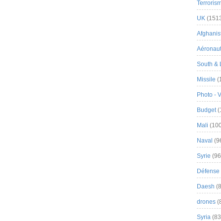
Terroris
UK
(151
Afghanist
Aéronau
South & 
Missile
(
Photo - 
Budget
(
Mali
(100
Naval
(9
Syrie
(96
Défense 
Daesh
(8
drones
(
Syria
(83