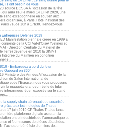
de sang du 14 juillet : Le sang donné pour le
é, ils ont besoin de vous !
20 source DCSSA À l'occasion de la fête
, qui aura lieu le mardi 14 juillet 2020, une
 de sang exceptionnelle en soutien aux
era organisée, à Paris, Hôtel national des
s Paris 7e, de 10h à 17h30. Rendez-vous
.
 Entreprises Défense 2019
FED Manifestation biennale créée en 1989 à
ive conjointe de la CCI Val-d’Oise/ Yvelines et
MAT (Direction Centrale du Matériel de
de Terre) devenue en 2010 la SIMMT
e Intégrée du Maintien en condition
nelle...
2019 - Embarquez à bord du futur
ère Guépard en 360°
19 Ministère des Armées A l’occasion de la
ition du Salon International de
utique et de l’Espace, nous vous proposons
rir la maquette grandeur réelle du futur
ère interarmées léger, exposée sur le stand
ère...
 de la supply chain aéronautique sécurisée
re grâce aux technologies de Thales
ales 17 juin 2019 CP Thales Thales lance
première plateforme digitale assurant la
elation entre industriels de l’aéronautique et
fense et fournisseurs de pièces détachées.
, l’acheteur bénéficie d’un tiers de...