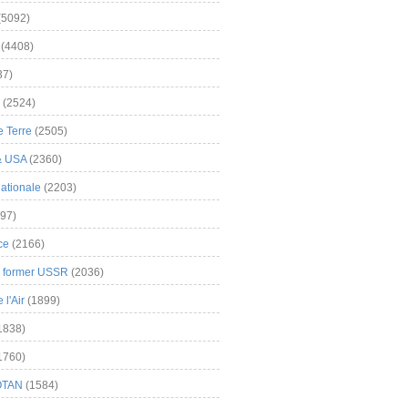
(5092)
(4408)
37)
(2524)
 Terre
(2505)
& USA
(2360)
ationale
(2203)
97)
ce
(2166)
& former USSR
(2036)
l'Air
(1899)
1838)
1760)
OTAN
(1584)