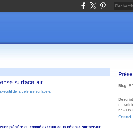
Prése
fense surface-air
Blog
: R
Descrip
du web i
news in 
Contact
ssion plénière du comité exécutif de la défense surface-air