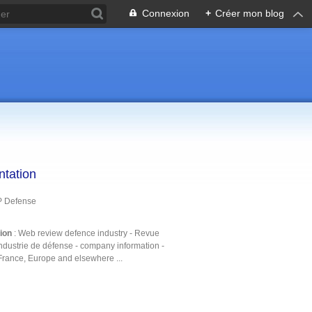
Connexion
+
Créer mon blog
ntation
P Defense
tion
: Web review defence industry - Revue
ndustrie de défense - company information -
France, Europe and elsewhere ...