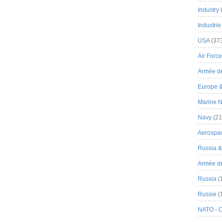
Industry
Industrie
USA
(37
Air Force
Armée de
Europe 
Marine N
Navy
(21
Aerospa
Russia 
Armée de 
Russia
(
Russie
(
NATO - 