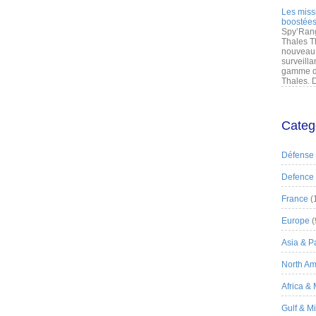
Les miss
boostées
Spy’Rang
Thales T
nouveau 
surveilla
gamme de
Thales. D
Categ
Défense
Defence
France
(
Europe
(
Asia & Pa
North Am
Africa &
Gulf & M