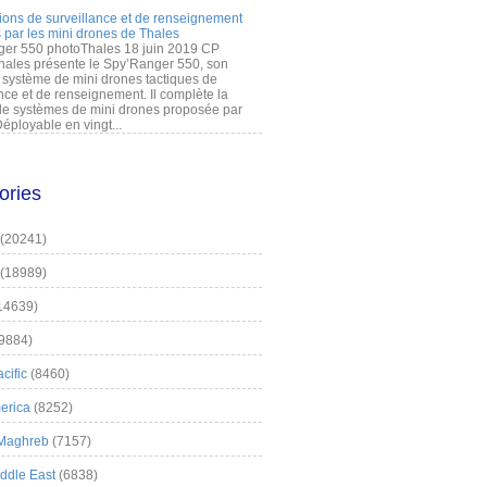
ions de surveillance et de renseignement
 par les mini drones de Thales
er 550 photoThales 18 juin 2019 CP
hales présente le Spy’Ranger 550, son
système de mini drones tactiques de
nce et de renseignement. Il complète la
 systèmes de mini drones proposée par
éployable en vingt...
ories
(20241)
(18989)
14639)
9884)
cific
(8460)
erica
(8252)
 Maghreb
(7157)
iddle East
(6838)