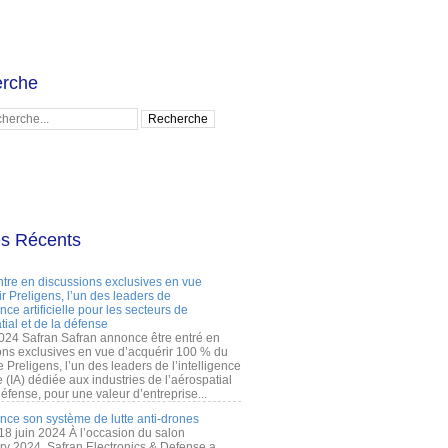
rche
es Récents
ntre en discussions exclusives en vue
r Preligens, l’un des leaders de
gence artificielle pour les secteurs de
tial et de la défense
2024 Safran Safran annonce être entré en
ons exclusives en vue d’acquérir 100 % du
e Preligens, l’un des leaders de l’intelligence
lle (IA) dédiée aux industries de l’aérospatial
défense, pour une valeur d’entreprise...
ance son système de lutte anti-drones
 18 juin 2024 À l’occasion du salon
ry 2024, Safran Electronics & Defense a