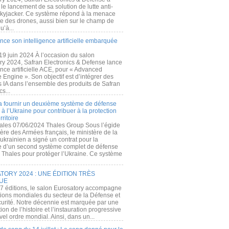
e lancement de sa solution de lutte anti-
kyjacker. Ce système répond à la menace
te des drones, aussi bien sur le champ de
u’à...
nce son intelligence artificielle embarquée
 19 juin 2024 À l’occasion du salon
ry 2024, Safran Electronics & Defense lance
gence artificielle ACE, pour « Advanced
 Engine ». Son objectif est d’intégrer des
s IA dans l’ensemble des produits de Safran
cs...
a fournir un deuxième système de défense
à l’Ukraine pour contribuer à la protection
rritoire
ales 07/06/2024 Thales Group Sous l’égide
ère des Armées français, le ministère de la
ukrainien a signé un contrat pour la
re d’un second système complet de défense
 Thales pour protéger l’Ukraine. Ce système
ORY 2024 : UNE ÉDITION TRÈS
UE
7 éditions, le salon Eurosatory accompagne
tions mondiales du secteur de la Défense et
curité. Notre décennie est marquée par une
ion de l’histoire et l’instauration progressive
el ordre mondial. Ainsi, dans un...