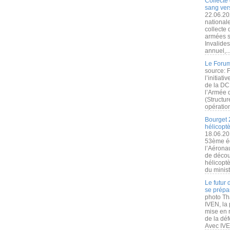
Collecte 
sang vers
22.06.20
nationale
collecte
armées s
Invalide
annuel,..
Le Forum
source: 
l’initiat
de la DC
l’Armée 
(Structur
opération
Bourget 
hélicopt
18.06.20
53ème éd
l’Aérona
de découv
hélicopt
du minist
Le futur
se prépa
photo Th
IVEN, la 
mise en r
de la dé
Avec IVEN