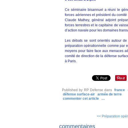
Ce séminaire bisannuel a réuni le gé
forces aériennes et président du comité
Claude Mathey, général adjoint prép
forces terrestres et le capitaine de vai
d’action navale pour les domaines trans
Les débats se sont orientés autour de d
préparation opérationnelle comme par 
moyens pour faire face aux menaces aér
comité de direction de la défense surface
à Paris.
Published by RP Defense
dans
france
défense surface-air
armée de terre
commenter cet article
…
<< Préparation opéra
commentaires