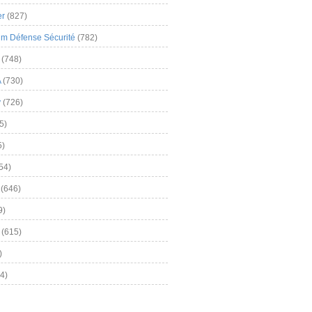
er
(827)
m Défense Sécurité
(782)
(748)
A
(730)
y
(726)
5)
5)
54)
(646)
9)
(615)
)
4)