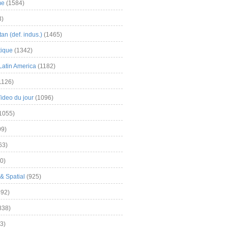
me
(1584)
3)
an (def. indus.)
(1465)
tique
(1342)
Latin America
(1182)
1126)
Video du jour
(1096)
1055)
9)
63)
0)
& Spatial
(925)
92)
838)
3)