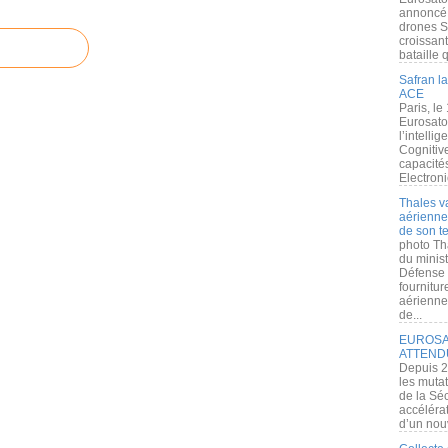
annoncé l
drones S
croissan
bataille q
Safran la
ACE
Paris, le
Eurosato
l’intelli
Cognitive
capacité
Electroni
Thales v
aérienne 
de son te
photo Th
du minist
Défense 
fournitu
aérienne
de...
EUROSAT
ATTEND
Depuis 2
les muta
de la Sé
accélérat
d’un nouv