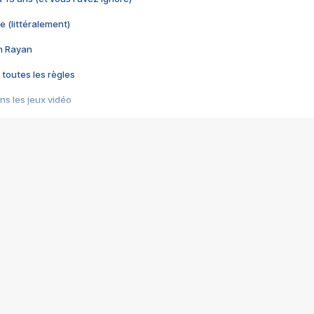
e (littéralement)
im Rayan
 toutes les règles
s les jeux vidéo
us choquant de Rockstar ? - Le scandale BULLY
e plus moche de Steam
du RÊVE tourne au CAUCHEMAR
pendant 8 heures
it… à tort
umiliés par un jeu vidéo
ire - Final Fantasy 8
ti un empire - Age of Empires