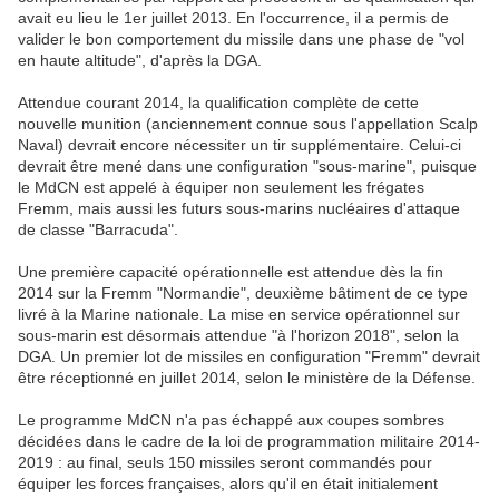
avait eu lieu le 1er juillet 2013. En l'occurrence, il a permis de
valider le bon comportement du missile dans une phase de "vol
en haute altitude", d'après la DGA.
Attendue courant 2014, la qualification complète de cette
nouvelle munition (anciennement connue sous l'appellation Scalp
Naval) devrait encore nécessiter un tir supplémentaire. Celui-ci
devrait être mené dans une configuration "sous-marine", puisque
le MdCN est appelé à équiper non seulement les frégates
Fremm, mais aussi les futurs sous-marins nucléaires d'attaque
de classe "Barracuda".
Une première capacité opérationnelle est attendue dès la fin
2014 sur la Fremm "Normandie", deuxième bâtiment de ce type
livré à la Marine nationale. La mise en service opérationnel sur
sous-marin est désormais attendue "à l'horizon 2018", selon la
DGA. Un premier lot de missiles en configuration "Fremm" devrait
être réceptionné en juillet 2014, selon le ministère de la Défense.
Le programme MdCN n'a pas échappé aux coupes sombres
décidées dans le cadre de la loi de programmation militaire 2014-
2019 : au final, seuls 150 missiles seront commandés pour
équiper les forces françaises, alors qu'il en était initialement