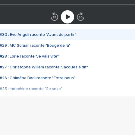
#30 : Eve Angeli raconte "Avant de partir"
#29 : MC Solaar raconte "Bouge de là"
28 : Lorie raconte "Je vais vite"
#27 : Christophe Willem raconte "Jacques a dit"
#26 : Chimène Badi raconte "Entre nous"
#25 : Indochine raconte "3e sexe"
#24 : Zaho raconte "C'est chelou"
#23 : Patrick Bruel raconte "Au café des délices"
#22 : Kyo raconte "Le chemin"
#21 : Nolwenn Leroy raconte "Cassé"