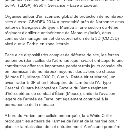
Sol-Air (EDSA) 4/950 « Servance » basé à Luxeuil.
Organisé autour d’un scénario global de protection de nombreux
sites à terre, GBADEX 2014 a rassemblé près de Narbonne deux
batteries françaises de type « Mamba », une section du 4ème
régiment d’artillerie antiaérienne de Mantoue (Italie), deux
centres de management et de coordination de la 3D (CMD3D)
ainsi que le Forbin en zone littorale.
Face à ce dispositif très complet de défense de site, les forces
aériennes (dont celles de l’aéronautique navale) ont apporté une
contribution offensive importante pendant trois jours consécutifs
en fournissant de nombreux moyens : des avions de chasse
(Mirage F1, Mirage 2000 D, C et N, Rafale Air et Marine), un
avion radar E-3F et un hélicoptère de l’armée de l’Air type
Caracal. Quatre hélicoptères Gazelle du 3ème régiment
d’hélicoptères de combat d’Étain (Meuse), unité de l’aviation
légère de l’armée de Terre, ont également contribué à la
permanence de la menace.
A bord du Forbin, une cellule embarquée, la « White Cell »
regroupait les acteurs de l’armée de l’air et de la marine pour
planifier la réalisation de cet entraînement. Après une première