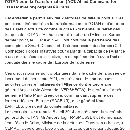
l’OTAN pour la Transformation (ACT, Allied Command for
Transformation) organisé à Paris.
Cet entretien a permis aux deux autorités de faire le point sur les
principaux thèmes liés à la transformation de l’OTAN et d’aborder
des sujets d’actualité comme la crise ukrainienne, le retrait des
troupes de l’OTAN d’Afghanistan et le futur de l’Alliance. Sur ce
dernier point, le CEMA et SACT ont confirmé la pertinence des
concepts de Smart Defense et d’interconnexion des forces (CFI -
Connected Forces Initiative) pour garantir la capacité de l’Alliance
à assurer la sécurité collective, en complémentarité avec l’action
conduite dans le cadre de l’Europe de la défense.
Ces discussions se sont prolongées dans le cadre de la soirée de
lancement du séminaire ACT, en présence de nombreuses
autorités civiles et militaires de l’Alliance dont le Secrétaire
général Adjoint (Me Alexander VERSHBOW), le général d’armée
aérienne Philip Mark Breedlove, commandant suprême des
forces alliées en Europe (SACEUR), et le général Knud
BARTELS, président du comité militaire.
Le séminaire s’est tenu le 8 avril 2014 en présence du secrétaire
général de l’OTAN, Mr Anders fogh RASMUSSEN et de monsieur
Jean-Yves le Drian, Ministre de la défense. Dans son adresse, le
CEMA a rappelé que, face à des menaces qui évoluent depuis 20