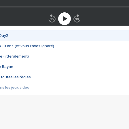
 DayZ
 a 13 ans (et vous l'avez ignoré)
e (littéralement)
im Rayan
 toutes les règles
s les jeux vidéo
us choquant de Rockstar ? - Le scandale BULLY
e plus moche de Steam
du RÊVE tourne au CAUCHEMAR
pendant 8 heures