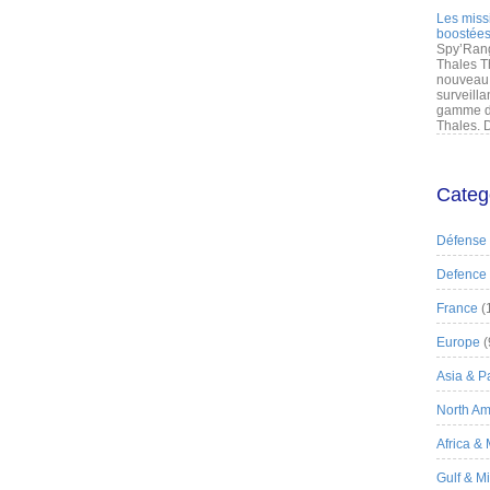
Les miss
boostées
Spy’Rang
Thales T
nouveau 
surveilla
gamme de
Thales. D
Categ
Défense
Defence
France
(
Europe
(
Asia & Pa
North Am
Africa &
Gulf & M