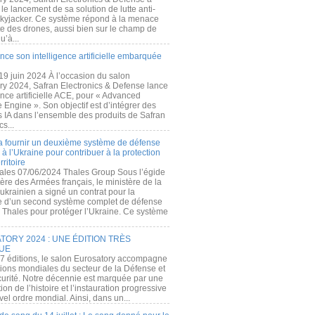
e lancement de sa solution de lutte anti-
kyjacker. Ce système répond à la menace
te des drones, aussi bien sur le champ de
u’à...
nce son intelligence artificielle embarquée
 19 juin 2024 À l’occasion du salon
ry 2024, Safran Electronics & Defense lance
gence artificielle ACE, pour « Advanced
 Engine ». Son objectif est d’intégrer des
s IA dans l’ensemble des produits de Safran
cs...
a fournir un deuxième système de défense
à l’Ukraine pour contribuer à la protection
rritoire
ales 07/06/2024 Thales Group Sous l’égide
ère des Armées français, le ministère de la
ukrainien a signé un contrat pour la
re d’un second système complet de défense
 Thales pour protéger l’Ukraine. Ce système
ORY 2024 : UNE ÉDITION TRÈS
UE
7 éditions, le salon Eurosatory accompagne
tions mondiales du secteur de la Défense et
curité. Notre décennie est marquée par une
ion de l’histoire et l’instauration progressive
el ordre mondial. Ainsi, dans un...