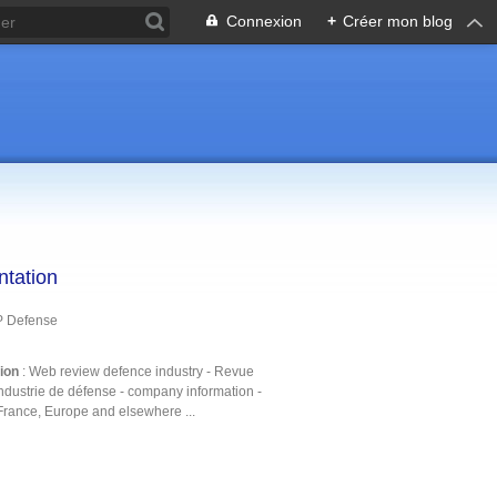
Connexion
+
Créer mon blog
ntation
P Defense
tion
: Web review defence industry - Revue
ndustrie de défense - company information -
France, Europe and elsewhere ...