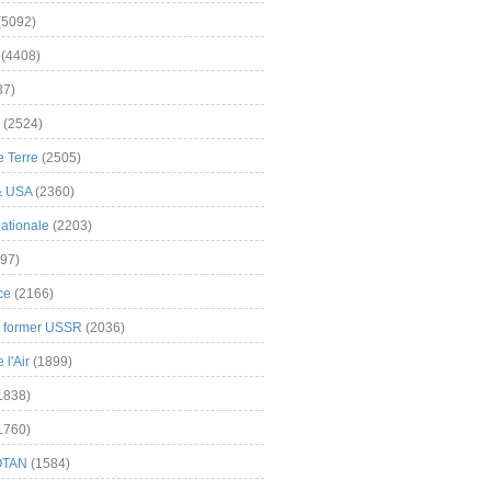
(5092)
(4408)
37)
(2524)
 Terre
(2505)
& USA
(2360)
ationale
(2203)
97)
ce
(2166)
& former USSR
(2036)
l'Air
(1899)
1838)
1760)
OTAN
(1584)