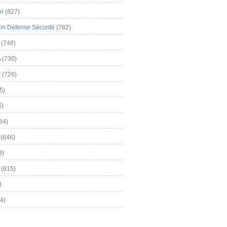
er
(827)
m Défense Sécurité
(782)
(748)
A
(730)
y
(726)
5)
5)
54)
(646)
9)
(615)
)
4)