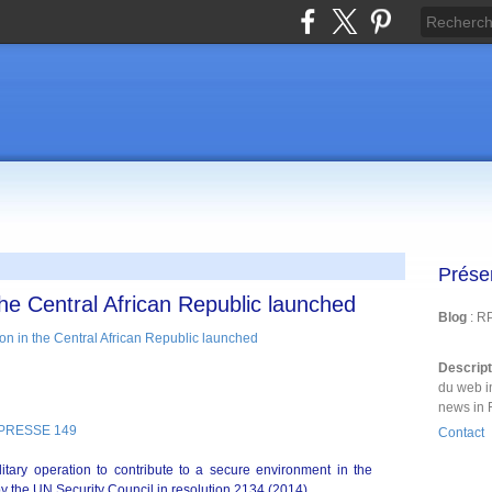
Prése
the Central African Republic launched
Blog
: R
Descrip
du web i
news in 
 PRESSE 149
Contact
tary operation to contribute to a secure environment in the
by the UN Security Council in resolution 2134 (2014).