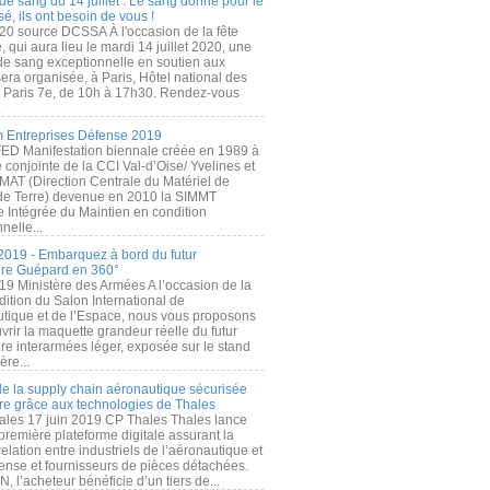
de sang du 14 juillet : Le sang donné pour le
é, ils ont besoin de vous !
20 source DCSSA À l'occasion de la fête
, qui aura lieu le mardi 14 juillet 2020, une
 de sang exceptionnelle en soutien aux
era organisée, à Paris, Hôtel national des
s Paris 7e, de 10h à 17h30. Rendez-vous
.
 Entreprises Défense 2019
FED Manifestation biennale créée en 1989 à
ive conjointe de la CCI Val-d’Oise/ Yvelines et
MAT (Direction Centrale du Matériel de
de Terre) devenue en 2010 la SIMMT
e Intégrée du Maintien en condition
nelle...
2019 - Embarquez à bord du futur
ère Guépard en 360°
19 Ministère des Armées A l’occasion de la
ition du Salon International de
utique et de l’Espace, nous vous proposons
rir la maquette grandeur réelle du futur
ère interarmées léger, exposée sur le stand
ère...
 de la supply chain aéronautique sécurisée
re grâce aux technologies de Thales
ales 17 juin 2019 CP Thales Thales lance
première plateforme digitale assurant la
elation entre industriels de l’aéronautique et
fense et fournisseurs de pièces détachées.
, l’acheteur bénéficie d’un tiers de...