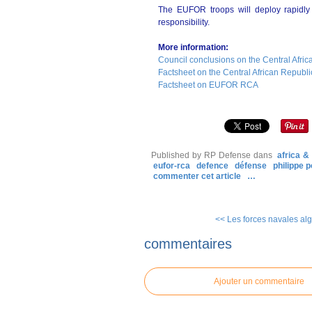
The EUFOR troops will deploy rapidly 
responsibility.
More information:
Council conclusions on the Central Afri
Factsheet on the Central African Republi
Factsheet on EUFOR RCA
Published by RP Defense
dans
africa 
eufor-rca
defence
défense
philippe p
commenter cet article
…
<< Les forces navales alg
commentaires
Ajouter un commentaire