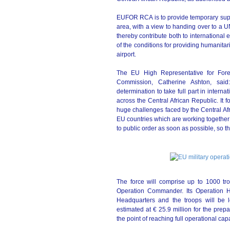
EUFOR RCA is to provide temporary supp
area, with a view to handing over to a U
thereby contribute both to international e
of the conditions for providing humanita
airport.
The EU High Representative for Forei
Commission, Catherine Ashton, said
determination to take full part in internat
across the Central African Republic. It
huge challenges faced by the Central Afr
EU countries which are working together to
to public order as soon as possible, so th
The force will comprise up to 1000 tr
Operation Commander. Its Operation He
Headquarters and the troops will be 
estimated at € 25.9 million for the pre
the point of reaching full operational capa