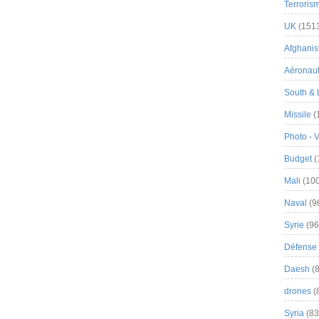
Terroris
UK
(151
Afghanist
Aéronau
South & 
Missile
(
Photo - 
Budget
(
Mali
(100
Naval
(9
Syrie
(96
Défense 
Daesh
(8
drones
(
Syria
(83