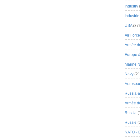
Industry
Industrie
USA
(37
Air Force
Armée de
Europe 
Marine N
Navy
(21
Aerospa
Russia 
Armée de 
Russia
(
Russie
(
NATO - 