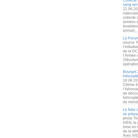
Collecte 
sang vers
22.06.20
nationale
collecte
armées s
Invalide
annuel,..
Le Forum
source: 
l’initiat
de la DC
l’Armée 
(Structur
opération
Bourget 
hélicopt
18.06.20
53ème éd
l’Aérona
de découv
hélicopt
du minist
Le futur
se prépa
photo Th
IVEN, la 
mise en r
de la dé
Avec IVEN