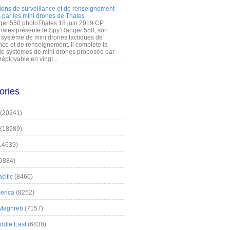
ions de surveillance et de renseignement
 par les mini drones de Thales
er 550 photoThales 18 juin 2019 CP
hales présente le Spy’Ranger 550, son
système de mini drones tactiques de
nce et de renseignement. Il complète la
 systèmes de mini drones proposée par
éployable en vingt...
ories
(20241)
(18989)
14639)
9884)
cific
(8460)
erica
(8252)
 Maghreb
(7157)
iddle East
(6838)