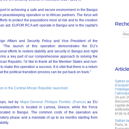
ort in achieving a safe and secure environment in the Bangui
N peacekeeping operation or to African partners. The force will
fforts to protect the populations most at risk and to the creation
Reche
rian aid. EUFOR RCA will operate in Bangui and in the capital's
gn Affairs and Security Policy and Vice President of the
: “The launch of this operation demonstrates the EU’s
ional efforts to restore stability and security in Bangui and right
 forms a key part of our comprehensive approach to solving the
ican Republic. I’d like to thank all the Member States and non-
 make this operation a success. It is vital that there is a return
Articl
at the political transition process can be put back on track.”
Safran e
d’acquéri
l’intelli
l’aérospa
24 juin 
discussi
oops, led by
Major-General Philippe Pontiès (France)
as EU
capital d
adquarters is located in Larissa, Greece, while the Force
artificie
located in Bangui. The common costs of the operation are
et de la 
paratory phase and a mandate of up to six months starting from
Safran l
bility.
Paris, le
Eurosato