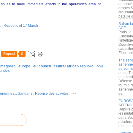
annoncé l
so as to have immediate effects in the operation's area of
drones S
croissan
bataille q
Safran la
can Republic of 17 March
ACE
c
Paris, le
Eurosato
l’intelli
Cognitive
capacité
Electroni
Repost
0
Thales v
aérienne 
& maghreb
europe
eu council
central african republic
onu
de son te
ontiès
photo Th
du minist
Défense 
fournitu
aérienne
ériennes...
Sangaris : Reprise des activités... >>
de...
EUROSAT
ATTEND
Depuis 2
les muta
de la Sé
accélérat
d’un nouv