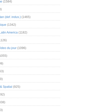
me
(1584)
3)
an (def. indus.)
(1465)
tique
(1342)
Latin America
(1182)
1126)
Video du jour
(1096)
1055)
9)
63)
0)
& Spatial
(925)
92)
838)
3)