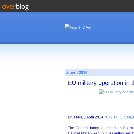
2 avril 2014
EU military operation in 
Brussels, 1 April 2014
7672/14 (OR. en)
The Council today launched an EU mili
Central African Republic, as authorised 