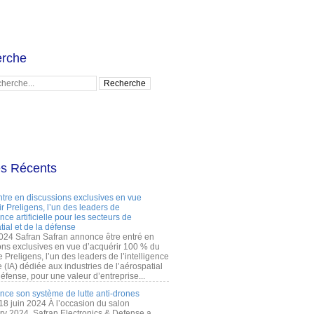
rche
es Récents
ntre en discussions exclusives en vue
r Preligens, l’un des leaders de
gence artificielle pour les secteurs de
tial et de la défense
2024 Safran Safran annonce être entré en
ons exclusives en vue d’acquérir 100 % du
e Preligens, l’un des leaders de l’intelligence
lle (IA) dédiée aux industries de l’aérospatial
défense, pour une valeur d’entreprise...
ance son système de lutte anti-drones
 18 juin 2024 À l’occasion du salon
ry 2024, Safran Electronics & Defense a