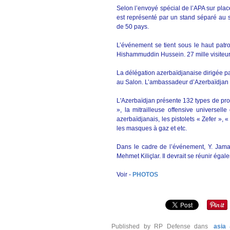
Selon l’envoyé spécial de l’APA sur place
est représenté par un stand séparé au s
de 50 pays.
L’événement se tient sous le haut patr
Hishammuddin Hussein. 27 mille visiteurs 
La délégation azerbaïdjanaise dirigée pa
au Salon. L’ambassadeur d’Azerbaïdjan e
L'Azerbaïdjan présente 132 types de pro
», la mitrailleuse offensive universell
azerbaïdjanais, les pistolets « Zefer », 
les masques à gaz et etc.
Dans le cadre de l’événement, Y. Jamal
Mehmet Kiliçlar. Il devrait se réunir ég
Voir -
PHOTOS
Published by RP Defense
dans
asia 