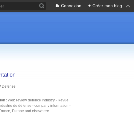
Connexion
+
Créer mon blog
ntation
P Defense
tion
: Web review defence industry - Revue
ndustrie de défense - company information -
France, Europe and elsewhere ...