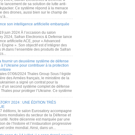
e lancement de sa solution de lutte anti-
kyjacker. Ce système répond à la menace
te des drones, aussi bien sur le champ de
u’à...
nce son intelligence artificielle embarquée
 19 juin 2024 À l’occasion du salon
ry 2024, Safran Electronics & Defense lance
gence artificielle ACE, pour « Advanced
 Engine ». Son objectif est d’intégrer des
s IA dans l’ensemble des produits de Safran
cs...
a fournir un deuxième système de défense
à l’Ukraine pour contribuer à la protection
rritoire
ales 07/06/2024 Thales Group Sous l’égide
ère des Armées français, le ministère de la
ukrainien a signé un contrat pour la
re d’un second système complet de défense
 Thales pour protéger l’Ukraine. Ce système
ORY 2024 : UNE ÉDITION TRÈS
UE
7 éditions, le salon Eurosatory accompagne
tions mondiales du secteur de la Défense et
curité. Notre décennie est marquée par une
ion de l’histoire et l’instauration progressive
el ordre mondial. Ainsi, dans un...