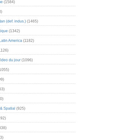
me
(1584)
3)
an (def. indus.)
(1465)
tique
(1342)
Latin America
(1182)
1126)
Video du jour
(1096)
1055)
9)
63)
0)
& Spatial
(925)
92)
838)
3)