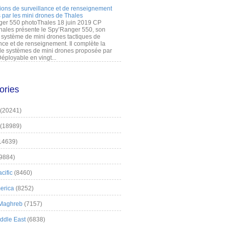
ions de surveillance et de renseignement
 par les mini drones de Thales
er 550 photoThales 18 juin 2019 CP
hales présente le Spy’Ranger 550, son
système de mini drones tactiques de
nce et de renseignement. Il complète la
 systèmes de mini drones proposée par
éployable en vingt...
ories
(20241)
(18989)
14639)
9884)
cific
(8460)
erica
(8252)
 Maghreb
(7157)
iddle East
(6838)