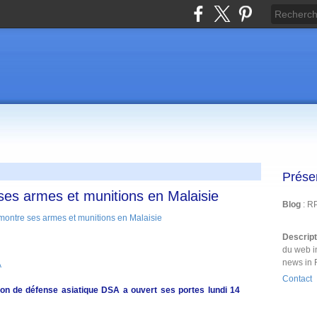
Prése
ses armes et munitions en Malaisie
Blog
: R
Descrip
du web i
news in 
A
Contact
on de défense asiatique DSA a ouvert ses portes lundi 14