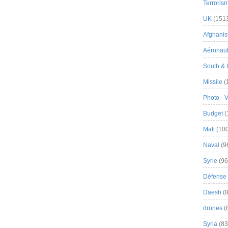
Terroris
UK
(151
Afghanist
Aéronau
South & 
Missile
(
Photo - 
Budget
(
Mali
(100
Naval
(9
Syrie
(96
Défense 
Daesh
(8
drones
(
Syria
(83