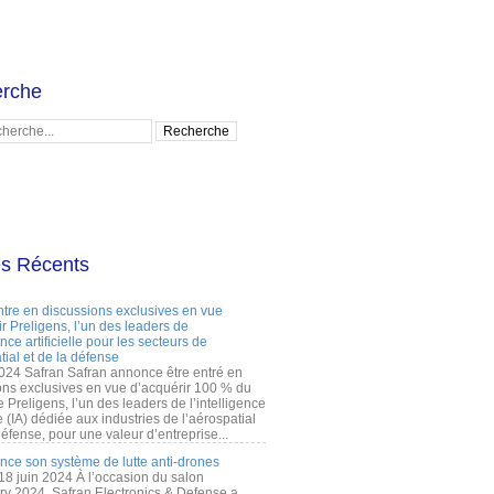
rche
es Récents
ntre en discussions exclusives en vue
r Preligens, l’un des leaders de
gence artificielle pour les secteurs de
tial et de la défense
2024 Safran Safran annonce être entré en
ons exclusives en vue d’acquérir 100 % du
e Preligens, l’un des leaders de l’intelligence
lle (IA) dédiée aux industries de l’aérospatial
défense, pour une valeur d’entreprise...
ance son système de lutte anti-drones
 18 juin 2024 À l’occasion du salon
ry 2024, Safran Electronics & Defense a