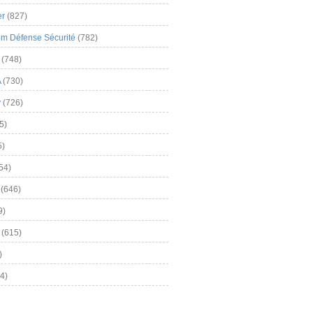
er
(827)
m Défense Sécurité
(782)
(748)
A
(730)
y
(726)
5)
5)
54)
(646)
9)
(615)
)
4)