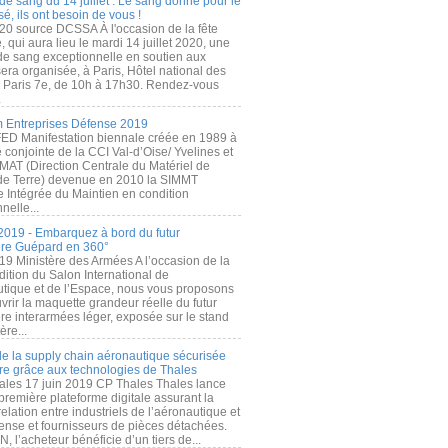
de sang du 14 juillet : Le sang donné pour le
é, ils ont besoin de vous !
20 source DCSSA À l'occasion de la fête
, qui aura lieu le mardi 14 juillet 2020, une
 de sang exceptionnelle en soutien aux
era organisée, à Paris, Hôtel national des
s Paris 7e, de 10h à 17h30. Rendez-vous
.
 Entreprises Défense 2019
FED Manifestation biennale créée en 1989 à
ive conjointe de la CCI Val-d’Oise/ Yvelines et
MAT (Direction Centrale du Matériel de
de Terre) devenue en 2010 la SIMMT
e Intégrée du Maintien en condition
nelle...
2019 - Embarquez à bord du futur
ère Guépard en 360°
19 Ministère des Armées A l’occasion de la
ition du Salon International de
utique et de l’Espace, nous vous proposons
rir la maquette grandeur réelle du futur
ère interarmées léger, exposée sur le stand
ère...
 de la supply chain aéronautique sécurisée
re grâce aux technologies de Thales
ales 17 juin 2019 CP Thales Thales lance
première plateforme digitale assurant la
elation entre industriels de l’aéronautique et
fense et fournisseurs de pièces détachées.
, l’acheteur bénéficie d’un tiers de...