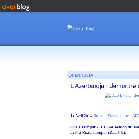
14 avril 2014
L’Azerbaïdjan démontre 
14 Avril 2014
Rachad Suleymanov – AP
Kuala Lumpur - La 14e édition du sal
avril à Kuala Lumpur (Malaisie).