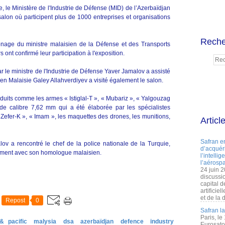
, le Ministère de l'Industrie de Défense (MID) de l’Azerbaïdjan
alon où participent plus de 1000 entreprises et organisations
Reche
onage du ministre malaisien de la Défense et des Transports
ont confirmé leur participation à l'exposition.
r le ministre de l'Industrie de Défense Yaver Jamalov a assisté
n Malaisie Galey Allahverdiyev a visité également le salon.
duits comme les armes « Istiglal-T », « Mubariz », « Yalgouzag
e de calibre 7,62 mm qui a été élaborée par les spécialistes
« Zefer-K », « Imam », les maquettes des drones, les munitions,
Articl
Safran e
ov a rencontré le chef de la police nationale de la Turquie,
d’acquéri
alement avec son homologue malaisien.
l’intelli
l’aérospa
24 juin 
discussi
capital d
artificie
et de la 
Repost
0
Safran l
Paris, le
& pacific
malysia
dsa
azerbaïdjan
defence
industry
Eurosato