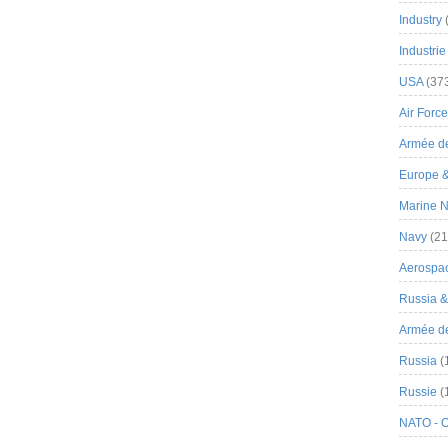
Industry
Industrie
USA
(37
Air Force
Armée de
Europe 
Marine N
Navy
(21
Aerospa
Russia 
Armée de 
Russia
(
Russie
(
NATO - 