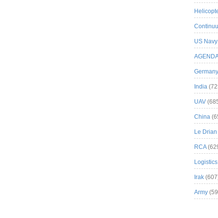
Helicopt
Continuu
US Navy
AGEND
German
India
(72
UAV
(68
China
(6
Le Drian
RCA
(62
Logistics
Irak
(607
Army
(59