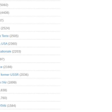
(5092)
(4408)
37)
(2524)
 Terre
(2505)
& USA
(2360)
ationale
(2203)
97)
ce
(2166)
& former USSR
(2036)
l'Air
(1899)
1838)
1760)
OTAN
(1584)