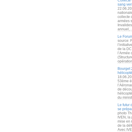
Collecte 
sang vers
22.06.20
nationale
collecte
armées s
Invalide
annuel,..
Le Forum
source: 
l’initiat
de la DC
l’Armée 
(Structur
opération
Bourget 
hélicopt
18.06.20
53ème éd
l’Aérona
de découv
hélicopt
du minist
Le futur
se prépa
photo Th
IVEN, la 
mise en r
de la dé
Avec IVEN