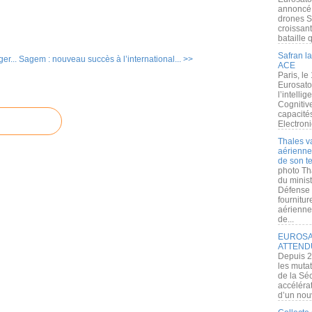
annoncé l
drones S
croissan
bataille q
Safran la
er...
Sagem : nouveau succès à l’international... >>
ACE
Paris, le
Eurosato
l’intelli
Cognitive
capacité
Electroni
Thales v
aérienne 
de son te
photo Th
du minist
Défense 
fournitu
aérienne
de...
EUROSAT
ATTEND
Depuis 2
les muta
de la Sé
accélérat
d’un nouv