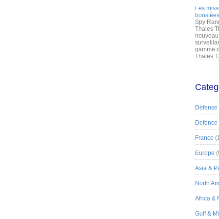
Les miss
boostées
Spy’Rang
Thales T
nouveau 
surveilla
gamme de
Thales. D
Categ
Défense
Defence
France
(
Europe
(
Asia & Pa
North Am
Africa &
Gulf & M