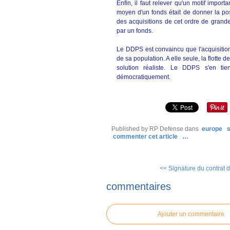
Enfin, il faut relever qu'un motif impor
moyen d'un fonds était de donner la pos
des acquisitions de cet ordre de grande
par un fonds.
Le DDPS est convaincu que l'acquisition
de sa population. A elle seule, la flotte d
solution réaliste. Le DDPS s'en tie
démocratiquement.
Published by RP Defense
dans
europe
commenter cet article
…
<< Signature du contrat d
commentaires
Ajouter un commentaire