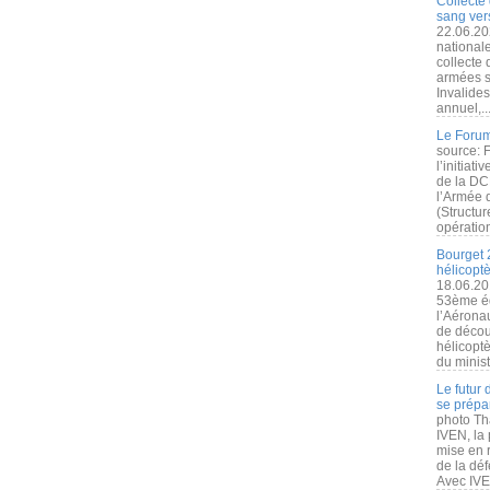
Collecte 
sang vers
22.06.20
nationale
collecte
armées s
Invalide
annuel,..
Le Forum
source: 
l’initiat
de la DC
l’Armée 
(Structur
opération
Bourget 
hélicopt
18.06.20
53ème éd
l’Aérona
de découv
hélicopt
du minist
Le futur
se prépa
photo Th
IVEN, la 
mise en r
de la dé
Avec IVEN