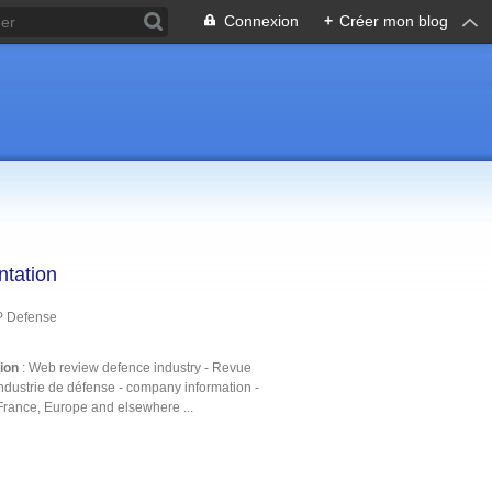
Connexion
+
Créer mon blog
ntation
P Defense
tion
: Web review defence industry - Revue
ndustrie de défense - company information -
France, Europe and elsewhere ...