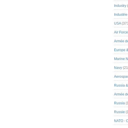
Industry
Industrie
USA
(37
Air Force
Armée de
Europe 
Marine N
Navy
(21
Aerospa
Russia 
Armée de 
Russia
(
Russie
(
NATO - 