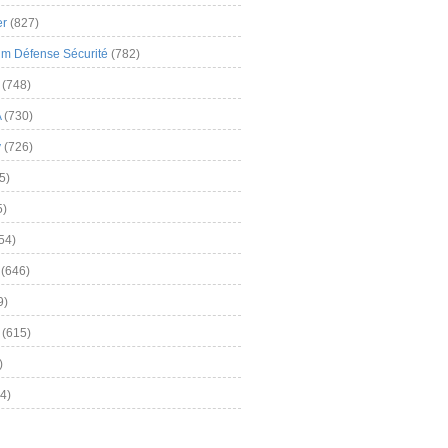
er
(827)
m Défense Sécurité
(782)
(748)
A
(730)
y
(726)
5)
5)
54)
(646)
9)
(615)
)
4)