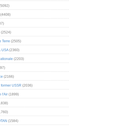
(5092)
(4408)
37)
(2524)
 Terre
(2505)
& USA
(2360)
ationale
(2203)
97)
ce
(2166)
& former USSR
(2036)
l'Air
(1899)
1838)
1760)
OTAN
(1584)