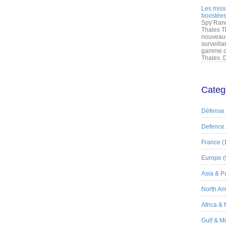
Les miss
boostées
Spy’Rang
Thales T
nouveau 
surveilla
gamme de
Thales. D
Categ
Défense
Defence
France
(
Europe
(
Asia & Pa
North Am
Africa &
Gulf & M