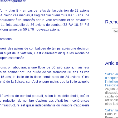
démocratiquement.
un « plan B » en cas de refus de l'acquisition de 22 avions
. Selon ces médias, il s'agirait d'acquérir tous les 15 ans une
ourraient être financés par la voie ordinaire et ne devraient
Reche
La flotte actuelle de 86 avions de combat (32 F/A-18, 54 F-5
 le long terme par 50 à 70 nouveaux avions.
arations.
acquérir des avions de combat peu de temps après une décision
sujet de la votation, il est clairement dit que les avions ne
Gripen est refusée.
Articl
ions, on aboutirait à une flotte de 50 à70 avions, mais leur
ns de combat ont une durée de vie d'environ 30 ans. Si l'on
Safran e
5 ans, la taille de la flotte serait alors de 24 avions. C'est
d’acquéri
ité de la Suisse, car c'est encore moins que la flotte actuelle
l’intelli
l’aérospa
24 juin 
discussi
t 12 avions de combat pourrait, selon le modèle choisi, coûter
capital d
artificie
ne réduction du nombre d'avions accroîtrait les incohérences
et de la 
'infrastructure est quasi indépendante du nombre d'appareils
Safran l
Paris, le
Eurosato