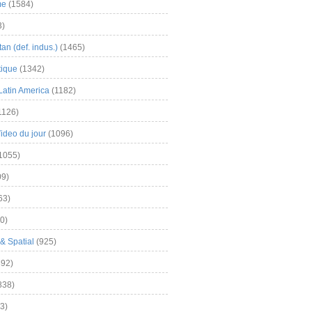
me
(1584)
3)
an (def. indus.)
(1465)
tique
(1342)
Latin America
(1182)
1126)
Video du jour
(1096)
1055)
9)
63)
0)
& Spatial
(925)
92)
838)
3)