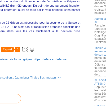
tant pour le choix du financement de l'acquisition du Gripen au
annoncé l
sibilité d'un référendum. Du point de vue purement financier,
drones S
croissan
ur pourraient aussi se faire par la voie normale, sans passer
bataille q
Safran la
ACE
 de 22 Gripen est nécessaire pour la sécurité de la Suisse et
Paris, le
e 32 F/A-18 ne suffit pas, et l'acquisition proposée constitue une
Eurosato
ndra dans tous les cas strictement à la décision prise
l’intelli
Cognitive
capacité
Electroni
Thales v
Repost
0
aérienne 
de son te
photo Th
suisse
air force
gripen
ddps
defence
défense
du minist
Défense 
fournitu
aérienne
de...
e soutien...
Japan buys Thales Bushmasters >>
EUROSAT
ATTEND
Depuis 2
les muta
de la Sé
accélérat
d’un nouv