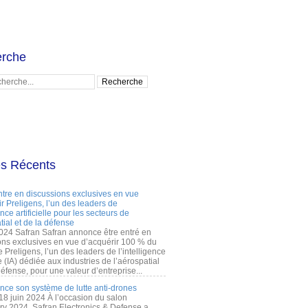
rche
es Récents
ntre en discussions exclusives en vue
r Preligens, l’un des leaders de
gence artificielle pour les secteurs de
tial et de la défense
2024 Safran Safran annonce être entré en
ons exclusives en vue d’acquérir 100 % du
e Preligens, l’un des leaders de l’intelligence
lle (IA) dédiée aux industries de l’aérospatial
défense, pour une valeur d’entreprise...
ance son système de lutte anti-drones
 18 juin 2024 À l’occasion du salon
ry 2024, Safran Electronics & Defense a