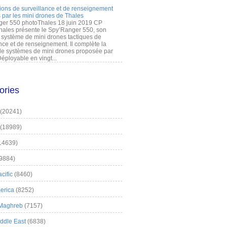
ions de surveillance et de renseignement
 par les mini drones de Thales
er 550 photoThales 18 juin 2019 CP
hales présente le Spy’Ranger 550, son
système de mini drones tactiques de
nce et de renseignement. Il complète la
 systèmes de mini drones proposée par
éployable en vingt...
ories
(20241)
(18989)
14639)
9884)
cific
(8460)
erica
(8252)
 Maghreb
(7157)
iddle East
(6838)