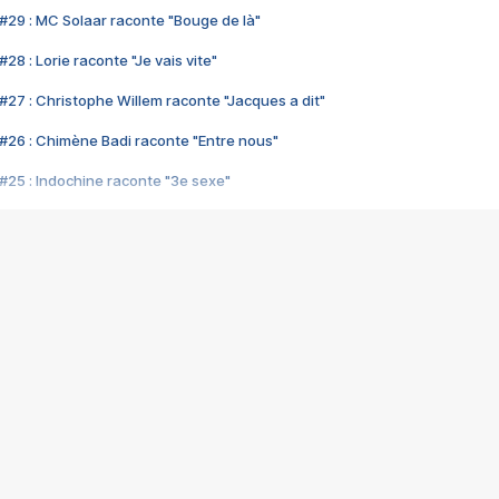
#29 : MC Solaar raconte "Bouge de là"
28 : Lorie raconte "Je vais vite"
#27 : Christophe Willem raconte "Jacques a dit"
#26 : Chimène Badi raconte "Entre nous"
#25 : Indochine raconte "3e sexe"
#24 : Zaho raconte "C'est chelou"
#23 : Patrick Bruel raconte "Au café des délices"
#22 : Kyo raconte "Le chemin"
#21 : Nolwenn Leroy raconte "Cassé"
#20 : Patrick Hernandez raconte "Born to be alive"
#19 : Lorie raconte "Près de moi"
#18 : Michael Jones raconte "A nos actes manqués" (avec Jean-Jacque