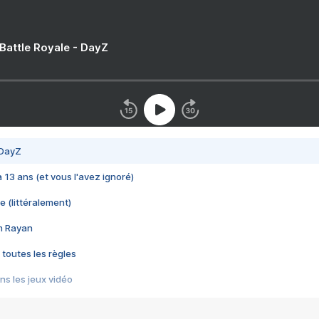
 Battle Royale - DayZ
 DayZ
 a 13 ans (et vous l'avez ignoré)
e (littéralement)
im Rayan
 toutes les règles
s les jeux vidéo
us choquant de Rockstar ? - Le scandale BULLY