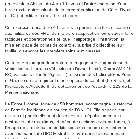
(en escale à Abidjan du 4 au 10 avril) et l'autre composé d'une
force mixte entre soldats de la force républicaine de Côte d’Ivoire
(FRCI) et militaires de la force Licorne.
Cet exercice, qui a duré 48 heures, a permis à la force Licorne et
aux militaires des FRCI de mettre en application leurs savoir-faire
tactiques et opérationnels tel que l’héliportage, l’infiltration, la
mise en place de points de contrôle, la prise d'objectif et leur
fouille, ou encore les premiers soins aux blessés.
Cette opération grandeur nature a engagé une cinquantaine de
véhicules tout terrain (Véhicules de l'avant blindé, Chars AMX 10
RC, véhicules blindés légers,…) ainsi que des hélicoptères Puma
et Gazelle du 5e régiment d’hélicoptère de combat (5e RHC), et
l’hélicoptère Alouette III du détachement de l’escadrille 22S de la
Marine nationale.
La Force Licorne, forte de 450 hommes, accompagne la réforme
de l’armée ivoirienne en soutien de l’ONUCI. Elle apporte par
ailleurs et ponctuellement des aides à la dépollution ou à la
destruction de munitions, et mène des actions civilo-militaires, à
l’image de la distribution de kits scolaires menée conjointement
avec les marins du BPC Mistral le 7 avril dans l’école primaire