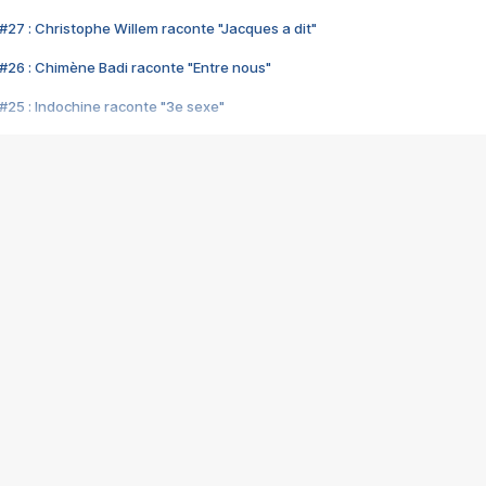
#27 : Christophe Willem raconte "Jacques a dit"
#26 : Chimène Badi raconte "Entre nous"
#25 : Indochine raconte "3e sexe"
#24 : Zaho raconte "C'est chelou"
#23 : Patrick Bruel raconte "Au café des délices"
#22 : Kyo raconte "Le chemin"
#21 : Nolwenn Leroy raconte "Cassé"
#20 : Patrick Hernandez raconte "Born to be alive"
#19 : Lorie raconte "Près de moi"
#18 : Michael Jones raconte "A nos actes manqués" (avec Jean-Jacque
#17 : Khaled raconte "Aïcha"
#16 : Corneille raconte "Parce qu'on vient de loin"