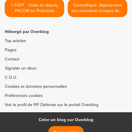
< FAPF : Visite du deputy
Centrafrique: déploiement
PACOM en Polynésie
des premières troupes de la
française
mission européenne à
Bangui >
Hébergé par Overblog
Top articles
Pages
Contact
Signaler un abus
C.G.U.
Cookies et données personnelles
Préférences cookies
Voir le profil de RP Defense sur le portail Overblog
Créer un blog sur Overblog