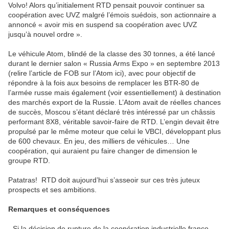
Volvo! Alors qu’initialement RTD pensait pouvoir continuer sa
coopération avec UVZ malgré l’émois suédois, son actionnaire a
annoncé « avoir mis en suspend sa coopération avec UVZ
jusqu’à nouvel ordre ».
Le véhicule Atom, blindé de la classe des 30 tonnes, a été lancé
durant le dernier salon « Russia Arms Expo » en septembre 2013
(relire l’article de FOB sur l’Atom ici), avec pour objectif de
répondre à la fois aux besoins de remplacer les BTR-80 de
l’armée russe mais également (voir essentiellement) à destination
des marchés export de la Russie. L’Atom avait de réelles chances
de succès, Moscou s’étant déclaré très intéressé par un châssis
performant 8X8, véritable savoir-faire de RTD. L’engin devait être
propulsé par le même moteur que celui le VBCI, développant plus
de 600 chevaux. En jeu, des milliers de véhicules… Une
coopération, qui auraient pu faire changer de dimension le
groupe RTD.
Patatras! RTD doit aujourd’hui s’asseoir sur ces très juteux
prospects et ses ambitions.
Remarques et conséquences
- Si la décision de rupture de la coopération industrielle franco-