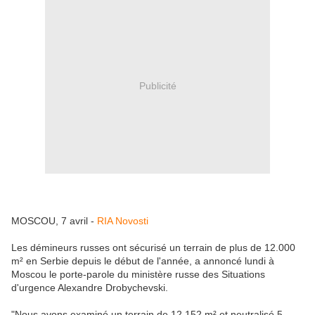
Publicité
MOSCOU, 7 avril -
RIA Novosti
Les démineurs russes ont sécurisé un terrain de plus de 12.000
m² en Serbie depuis le début de l'année, a annoncé lundi à
Moscou le porte-parole du ministère russe des Situations
d'urgence Alexandre Drobychevski.
"Nous avons examiné un terrain de 12.152 m² et neutralisé 5