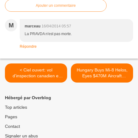
Ajouter un commentaire
M
marceau
16/04/2014 05:57
La PRAVDA n'est pas morte.
Répondre
< Ciel ouvert: vol
Hungary Buys Mi-8 Helos,
d'inspection canadien et
Eyes $470M Aircraft
hongrois en Russie
Procurement >
Hébergé par Overblog
Top articles
Pages
Contact
Signaler un abus