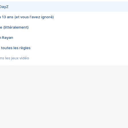
 DayZ
 a 13 ans (et vous l'avez ignoré)
e (littéralement)
im Rayan
 toutes les règles
s les jeux vidéo
us choquant de Rockstar ? - Le scandale BULLY
e plus moche de Steam
du RÊVE tourne au CAUCHEMAR
pendant 8 heures
it… à tort
umiliés par un jeu vidéo