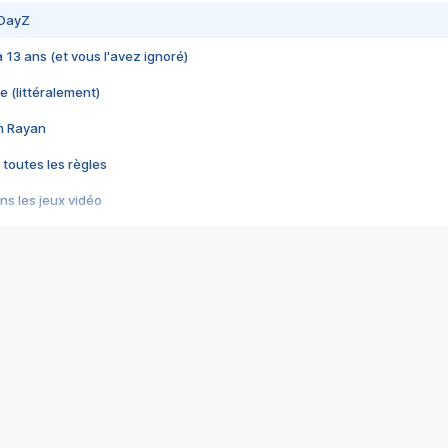
 DayZ
 a 13 ans (et vous l'avez ignoré)
e (littéralement)
im Rayan
 toutes les règles
s les jeux vidéo
us choquant de Rockstar ? - Le scandale BULLY
e plus moche de Steam
du RÊVE tourne au CAUCHEMAR
pendant 8 heures
it… à tort
umiliés par un jeu vidéo