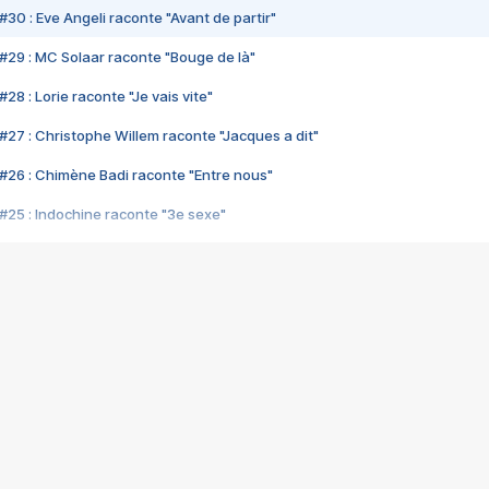
#30 : Eve Angeli raconte "Avant de partir"
#29 : MC Solaar raconte "Bouge de là"
28 : Lorie raconte "Je vais vite"
#27 : Christophe Willem raconte "Jacques a dit"
#26 : Chimène Badi raconte "Entre nous"
#25 : Indochine raconte "3e sexe"
#24 : Zaho raconte "C'est chelou"
#23 : Patrick Bruel raconte "Au café des délices"
#22 : Kyo raconte "Le chemin"
#21 : Nolwenn Leroy raconte "Cassé"
#20 : Patrick Hernandez raconte "Born to be alive"
#19 : Lorie raconte "Près de moi"