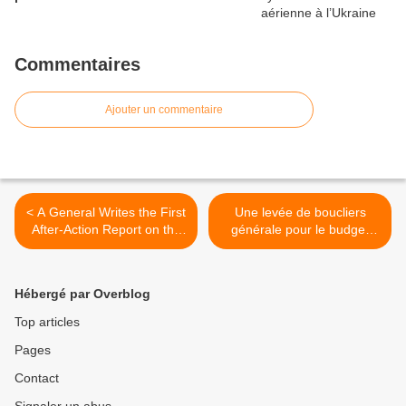
Commentaires
Ajouter un commentaire
< A General Writes the First
Une levée de boucliers
After-Action Report on the
générale pour le budget
Wars in Afghanistan and
des armées >
Iraq: Why We Lost
Hébergé par Overblog
Top articles
Pages
Contact