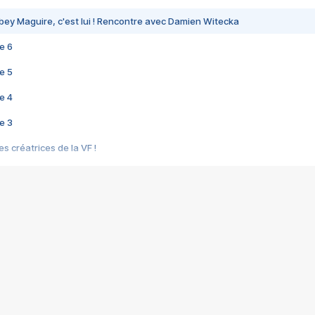
bey Maguire, c'est lui ! Rencontre avec Damien Witecka
e 6
e 5
e 4
e 3
s créatrices de la VF !
e 2
e 1
e Mektoub My Love arrive enfin ! Rencontre avec Shaïn Boumedine et Sal
i : après Toni en famille
elle réalise le bouleversant Dites lui que je l'aime
ais ! Rencontre autour de Vie privée de Rebecca Zlotowski