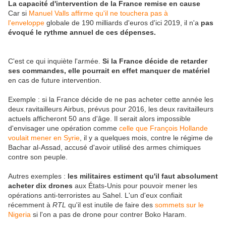
La capacité d'intervention de la France remise en cause
Car si
Manuel Valls affirme qu'il ne touchera pas à
l'enveloppe
globale de 190 milliards d'euros d'ici 2019, il n'a
pas
évoqué le rythme annuel de ces dépenses.
C'est ce qui inquiète l'armée.
Si la France décide de retarder
ses commandes, elle pourrait en effet manquer de matériel
en cas de future intervention.
Exemple : si la France décide de ne pas acheter cette année les
deux ravitailleurs Airbus, prévus pour 2016, les deux ravitailleurs
actuels afficheront 50 ans d'âge. Il serait alors impossible
d'envisager une opération comme
celle que François Hollande
voulait mener en Syrie
, il y a quelques mois, contre le régime de
Bachar al-Assad, accusé d'avoir utilisé des armes chimiques
contre son peuple.
Autres exemples :
les militaires estiment qu'il faut absolument
acheter dix drones
aux États-Unis pour pouvoir mener les
opérations anti-terroristes au Sahel. L'un d'eux confiait
récemment à
RTL
qu'il est inutile de faire des
sommets sur le
Nigeria
si l'on a pas de drone pour contrer Boko Haram.