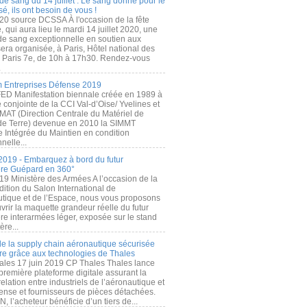
de sang du 14 juillet : Le sang donné pour le
é, ils ont besoin de vous !
20 source DCSSA À l'occasion de la fête
, qui aura lieu le mardi 14 juillet 2020, une
 de sang exceptionnelle en soutien aux
era organisée, à Paris, Hôtel national des
s Paris 7e, de 10h à 17h30. Rendez-vous
.
 Entreprises Défense 2019
FED Manifestation biennale créée en 1989 à
ive conjointe de la CCI Val-d’Oise/ Yvelines et
MAT (Direction Centrale du Matériel de
de Terre) devenue en 2010 la SIMMT
e Intégrée du Maintien en condition
nelle...
2019 - Embarquez à bord du futur
ère Guépard en 360°
19 Ministère des Armées A l’occasion de la
ition du Salon International de
utique et de l’Espace, nous vous proposons
rir la maquette grandeur réelle du futur
ère interarmées léger, exposée sur le stand
ère...
 de la supply chain aéronautique sécurisée
re grâce aux technologies de Thales
ales 17 juin 2019 CP Thales Thales lance
première plateforme digitale assurant la
elation entre industriels de l’aéronautique et
fense et fournisseurs de pièces détachées.
, l’acheteur bénéficie d’un tiers de...