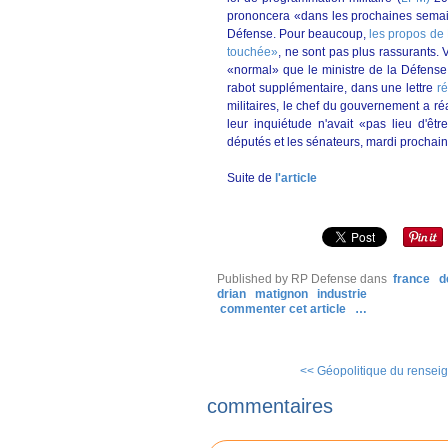
prononcera «dans les prochaines semaine
Défense. Pour beaucoup,
les propos de 
touchée»
, ne sont pas plus rassurants. 
«normal» que le ministre de la Défense 
rabot supplémentaire, dans une lettre
ré
militaires, le chef du gouvernement a r
leur inquiétude n'avait «pas lieu d'êt
députés et les sénateurs, mardi prochain
Suite de
l'article
Published by RP Defense
dans
france
d
drian
matignon
industrie
commenter cet article
…
<< Géopolitique du renseig
commentaires