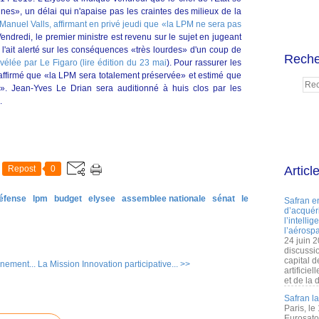
s», un délai qui n'apaise pas les craintes des milieux de la
Manuel Valls, affirmant en privé jeudi que «la LPM ne sera pas
Vendredi, le premier ministre est revenu sur le sujet en jugeant
l'ait alerté sur les conséquences «très lourdes» d'un coup de
Reche
vélée par Le Figaro (lire édition du 23 mai
). Pour rassurer les
éaffirmé que «la LPM sera totalement préservée» et estimé que
re». Jean-Yves Le Drian sera auditionné à huis clos par les
.
Repost
0
Articl
éfense
lpm
budget
elysee
assemblee nationale
sénat
le
Safran e
d’acquéri
l’intelli
l’aérospa
24 juin 
discussi
capital d
nement...
La Mission Innovation participative... >>
artificie
et de la 
Safran l
Paris, le
Eurosato