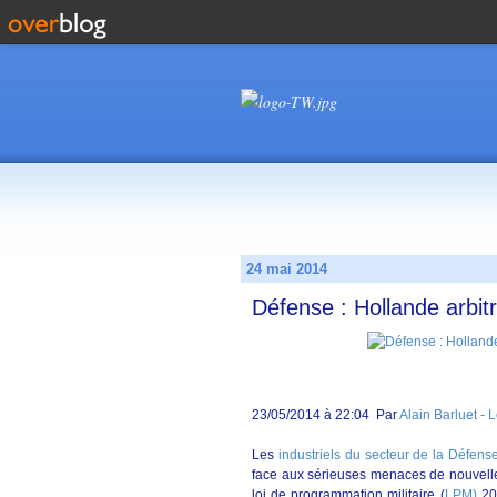
24 mai 2014
Défense : Hollande arbi
23/05/2014 à 22:04
Par
Alain Barluet
- L
Les
industriels du secteur de la Défens
face aux sérieuses menaces de nouvelle
loi de programmation militaire (
LPM)
201