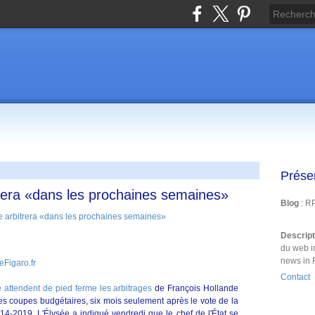
Prése
trera «dans les prochaines semaines»
Blog
: R
Descrip
du web i
news in 
eFigaro.fr
Contact
e attendent de pied ferme les arbitrages
de François Hollande
s coupes budgétaires, six mois seulement après le vote de la
4-2019. L'Élysée a indiqué vendredi que le chef de l'État se