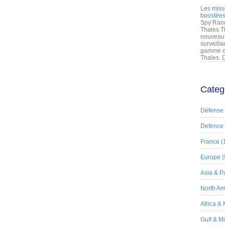
Les miss
boostées
Spy’Rang
Thales T
nouveau 
surveilla
gamme de
Thales. D
Categ
Défense
Defence
France
(
Europe
(
Asia & Pa
North Am
Africa &
Gulf & M