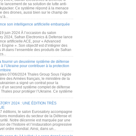
e lancement de sa solution de lutte anti-
kyjacker. Ce système répond à la menace
te des drones, aussi bien sur le champ de
u’à...
nce son intelligence artificielle embarquée
 19 juin 2024 À l’occasion du salon
ry 2024, Safran Electronics & Defense lance
gence artificielle ACE, pour « Advanced
 Engine ». Son objectif est d’intégrer des
s IA dans l’ensemble des produits de Safran
cs...
a fournir un deuxième système de défense
à l’Ukraine pour contribuer à la protection
rritoire
ales 07/06/2024 Thales Group Sous l’égide
ère des Armées français, le ministère de la
ukrainien a signé un contrat pour la
re d’un second système complet de défense
 Thales pour protéger l’Ukraine. Ce système
ORY 2024 : UNE ÉDITION TRÈS
UE
7 éditions, le salon Eurosatory accompagne
tions mondiales du secteur de la Défense et
curité. Notre décennie est marquée par une
ion de l’histoire et l’instauration progressive
el ordre mondial. Ainsi, dans un...