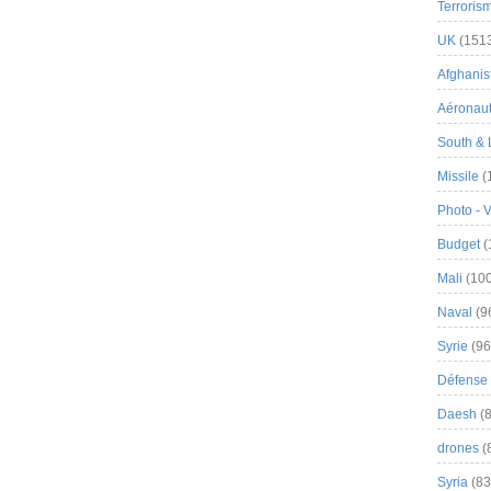
Terroris
UK
(151
Afghanist
Aéronau
South & 
Missile
(
Photo - 
Budget
(
Mali
(100
Naval
(9
Syrie
(96
Défense 
Daesh
(8
drones
(
Syria
(83