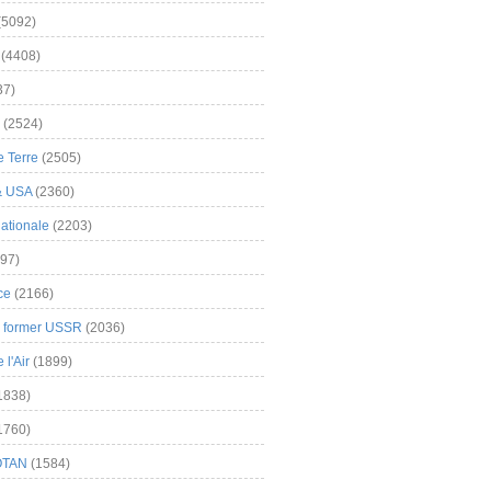
(5092)
(4408)
37)
(2524)
 Terre
(2505)
& USA
(2360)
ationale
(2203)
97)
ce
(2166)
& former USSR
(2036)
l'Air
(1899)
1838)
1760)
OTAN
(1584)