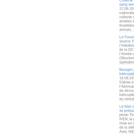
Collecte 
sang vers
22.06.20
nationale
collecte
armées s
Invalide
annuel,..
Le Forum
source: 
l’initiat
de la DC
l’Armée 
(Structur
opération
Bourget 
hélicopt
18.06.20
53ème éd
l’Aérona
de découv
hélicopt
du minist
Le futur
se prépa
photo Th
IVEN, la 
mise en r
de la dé
Avec IVEN