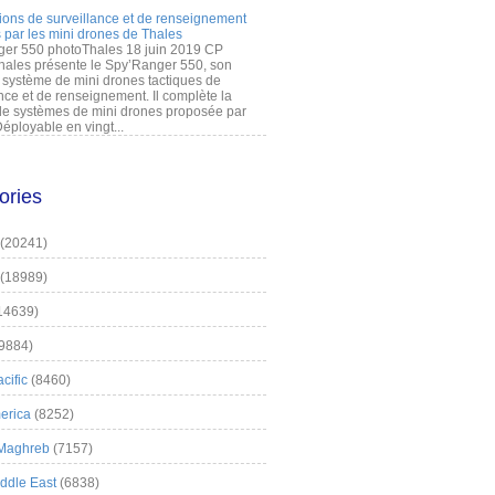
ions de surveillance et de renseignement
 par les mini drones de Thales
er 550 photoThales 18 juin 2019 CP
hales présente le Spy’Ranger 550, son
système de mini drones tactiques de
nce et de renseignement. Il complète la
 systèmes de mini drones proposée par
éployable en vingt...
ories
(20241)
(18989)
14639)
9884)
cific
(8460)
erica
(8252)
 Maghreb
(7157)
iddle East
(6838)