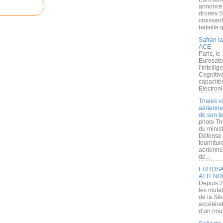
annoncé l
drones S
croissan
bataille q
Safran la
ACE
Paris, le
Eurosato
l’intelli
Cognitive
capacité
Electroni
Thales v
aérienne 
de son te
photo Th
du minist
Défense 
fournitu
aérienne
de...
EUROSAT
ATTEND
Depuis 2
les muta
de la Sé
accélérat
d’un nouv