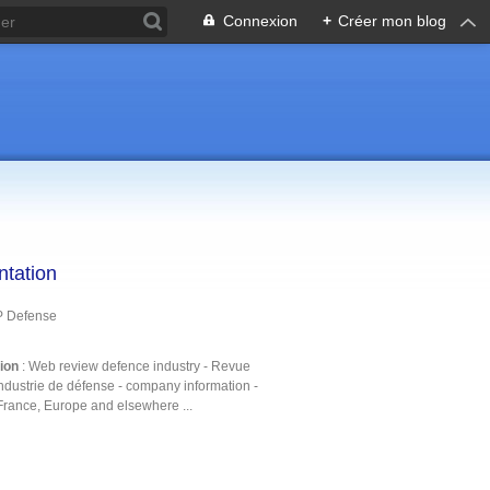
Connexion
+
Créer mon blog
ntation
P Defense
tion
: Web review defence industry - Revue
ndustrie de défense - company information -
France, Europe and elsewhere ...