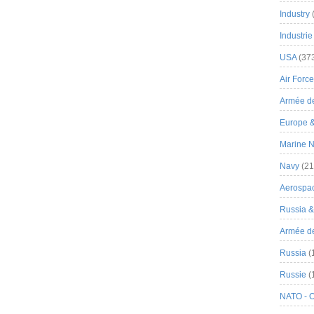
Industry
Industrie
USA
(37
Air Force
Armée de
Europe 
Marine N
Navy
(21
Aerospa
Russia 
Armée de 
Russia
(
Russie
(
NATO - 