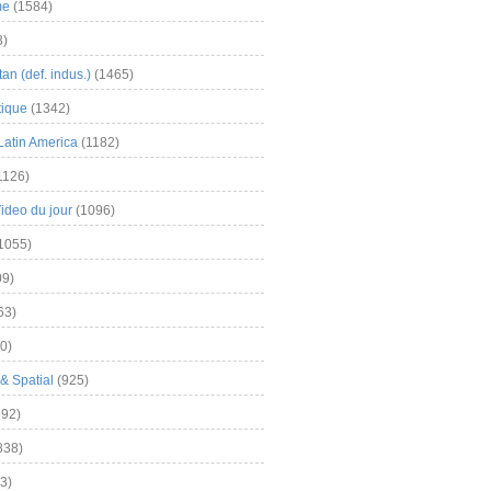
me
(1584)
3)
an (def. indus.)
(1465)
tique
(1342)
Latin America
(1182)
1126)
Video du jour
(1096)
1055)
9)
63)
0)
& Spatial
(925)
92)
838)
3)