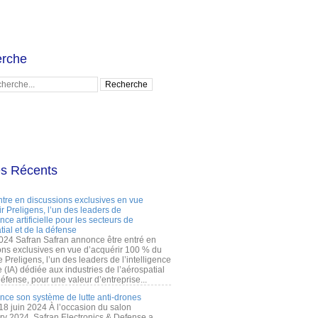
rche
es Récents
ntre en discussions exclusives en vue
r Preligens, l’un des leaders de
gence artificielle pour les secteurs de
tial et de la défense
2024 Safran Safran annonce être entré en
ons exclusives en vue d’acquérir 100 % du
e Preligens, l’un des leaders de l’intelligence
lle (IA) dédiée aux industries de l’aérospatial
défense, pour une valeur d’entreprise...
ance son système de lutte anti-drones
 18 juin 2024 À l’occasion du salon
ry 2024, Safran Electronics & Defense a