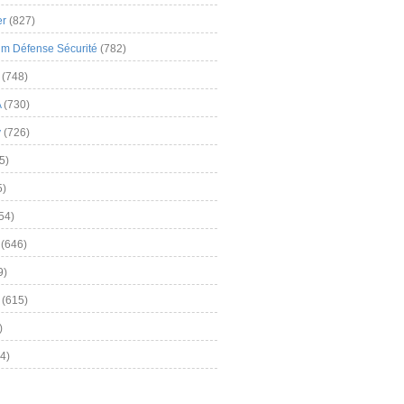
er
(827)
m Défense Sécurité
(782)
(748)
A
(730)
y
(726)
5)
5)
54)
(646)
9)
(615)
)
4)