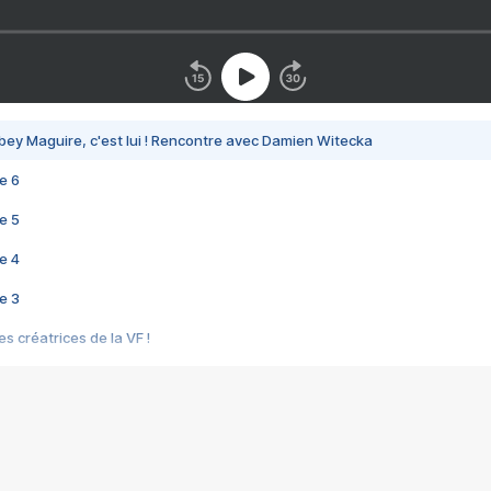
bey Maguire, c'est lui ! Rencontre avec Damien Witecka
e 6
e 5
e 4
e 3
s créatrices de la VF !
e 2
e 1
e Mektoub My Love arrive enfin ! Rencontre avec Shaïn Boumedine et Sal