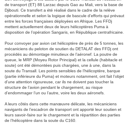
de transport (ET) 88 Larzac depuis Gao au Mali, vers la base de
Djibouti. Ce transfert a été réalisé dans le cadre de la relève
opérationnelle et selon la logique de bascule d’efforts qui prévaut
entre les forces françaises déployées en Afrique. Les FFDj
mettent actuellement deux de leurs hélicoptères Puma à
disposition de l’opération Sangaris, en République centrafricaine.
Pour convoyer par avion cet hélicoptère de près de 5 tonnes, les
mécaniciens du peloton de soutien du DETALAT des FFDj ont
procédés au démontage minutieux de l’aéronef. La poutre de
queue, le MRP (Moyeu Rotor Principal) et la cellule (habitacle et
soute) ont été démontées puis chargées, une à une, dans la
soute du Transall. Les points sensibles de l’hélicoptère, barque
(partie inférieure du Puma) et moteurs notamment, ont fait l’objet
d’une attention rigoureuse, car ils ne doivent pas toucher la
structure de l’avion pendant le chargement, au risque
d’endommager l’un ou l’autre, voire les deux aéronefs.
A leurs côtés dans cette manœuvre délicate, les mécaniciens
navigants de l’escadron de transport ont apporté leur soutien et
leurs savoir-faire sur le chargement et la répartition des parties
de l’hélicoptère dans la soute du C160.