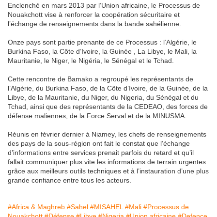
Enclenché en mars 2013 par l’Union africaine, le Processus de
Nouakchott vise à renforcer la coopération sécuritaire et
l’échange de renseignements dans la bande sahélienne.
Onze pays sont partie prenante de ce Processus : l’Algérie, le
Burkina Faso, la Côte d’Ivoire, la Guinée , La Libye, le Mali, la
Mauritanie, le Niger, le Nigéria, le Sénégal et le Tchad.
Cette rencontre de Bamako a regroupé les représentants de
l’Algérie, du Burkina Faso, de la Côte d’Ivoire, de la Guinée, de la
Libye, de la Mauritanie, du Niger, du Nigeria, du Sénégal et du
Tchad, ainsi que des représentants de la CEDEAO, des forces de
défense maliennes, de la Force Serval et de la MINUSMA.
Réunis en février dernier à Niamey, les chefs de renseignements
des pays de la sous-région ont fait le constat que l’échange
d’informations entre services prenait parfois du retard et qu’il
fallait communiquer plus vite les informations de terrain urgentes
grâce aux meilleurs outils techniques et à l’instauration d’une plus
grande confiance entre tous les acteurs.
#Africa & Maghreb
#Sahel
#MISAHEL
#Mali
#Processus de
Nouakchott
#Défense
#Libye
#Nigeria
#Union africaine
#Defence