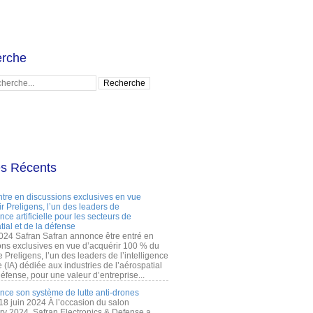
rche
es Récents
ntre en discussions exclusives en vue
r Preligens, l’un des leaders de
gence artificielle pour les secteurs de
tial et de la défense
2024 Safran Safran annonce être entré en
ons exclusives en vue d’acquérir 100 % du
e Preligens, l’un des leaders de l’intelligence
lle (IA) dédiée aux industries de l’aérospatial
défense, pour une valeur d’entreprise...
ance son système de lutte anti-drones
 18 juin 2024 À l’occasion du salon
ry 2024, Safran Electronics & Defense a