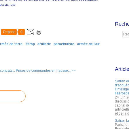
n parachute
Reche
Repost
0
rmée de terre
35rap
artillerie
parachutiste
armée de l'air
Articl
ontrats...
Prises de commandes en hausse... >>
Safran e
d’acquéri
l’intelli
l’aérospa
24 juin 
discussi
capital d
artificie
et de la 
Safran l
Paris, le
Eurosato