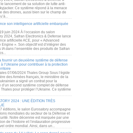
e lancement de sa solution de lutte anti-
kyjacker. Ce système répond à la menace
te des drones, aussi bien sur le champ de
u’à...
nce son intelligence artificielle embarquée
 19 juin 2024 À l’occasion du salon
ry 2024, Safran Electronics & Defense lance
gence artificielle ACE, pour « Advanced
 Engine ». Son objectif est d’intégrer des
s IA dans l’ensemble des produits de Safran
cs...
a fournir un deuxième système de défense
à l’Ukraine pour contribuer à la protection
rritoire
ales 07/06/2024 Thales Group Sous l’égide
ère des Armées français, le ministère de la
ukrainien a signé un contrat pour la
re d’un second système complet de défense
 Thales pour protéger l’Ukraine. Ce système
ORY 2024 : UNE ÉDITION TRÈS
UE
7 éditions, le salon Eurosatory accompagne
tions mondiales du secteur de la Défense et
curité. Notre décennie est marquée par une
ion de l’histoire et l’instauration progressive
el ordre mondial. Ainsi, dans un...