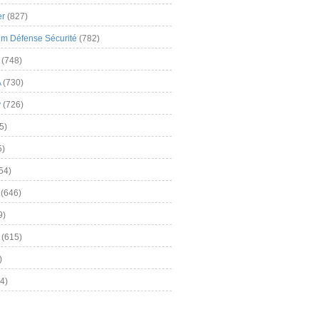
er
(827)
m Défense Sécurité
(782)
(748)
A
(730)
y
(726)
5)
5)
54)
(646)
9)
(615)
)
4)