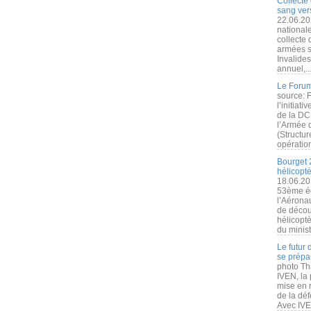
Collecte 
sang vers
22.06.20
nationale
collecte
armées s
Invalide
annuel,..
Le Forum
source: 
l’initiat
de la DC
l’Armée 
(Structur
opération
Bourget 
hélicopt
18.06.20
53ème éd
l’Aérona
de découv
hélicopt
du minist
Le futur
se prépa
photo Th
IVEN, la 
mise en r
de la dé
Avec IVEN