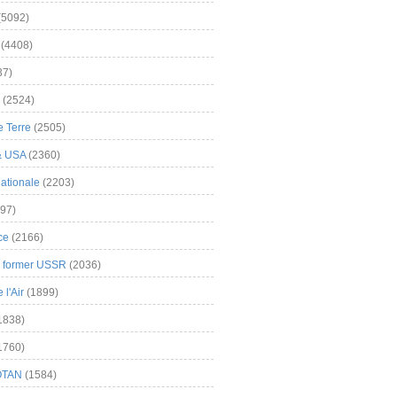
(5092)
(4408)
37)
(2524)
 Terre
(2505)
& USA
(2360)
ationale
(2203)
97)
ce
(2166)
& former USSR
(2036)
l'Air
(1899)
1838)
1760)
OTAN
(1584)