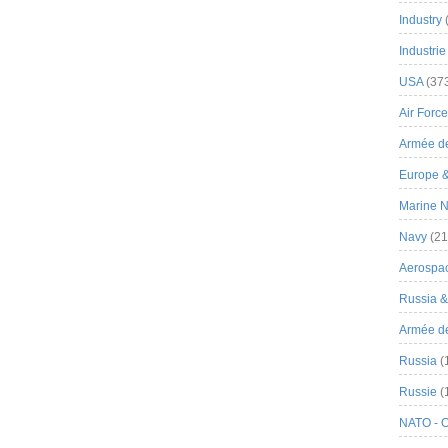
Industry
Industrie
USA
(37
Air Force
Armée de
Europe 
Marine N
Navy
(21
Aerospa
Russia 
Armée de 
Russia
(
Russie
(
NATO - 