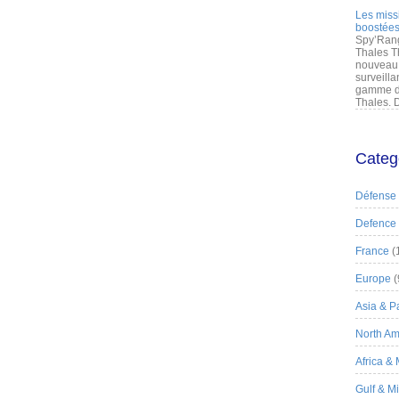
Les miss
boostées
Spy’Rang
Thales T
nouveau 
surveilla
gamme de
Thales. D
Categ
Défense
Defence
France
(
Europe
(
Asia & Pa
North Am
Africa &
Gulf & M