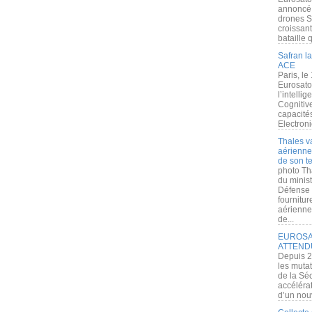
annoncé l
drones S
croissan
bataille q
Safran la
ACE
Paris, le
Eurosato
l’intelli
Cognitive
capacité
Electroni
Thales v
aérienne 
de son te
photo Th
du minist
Défense 
fournitu
aérienne
de...
EUROSAT
ATTEND
Depuis 2
les muta
de la Sé
accélérat
d’un nouv