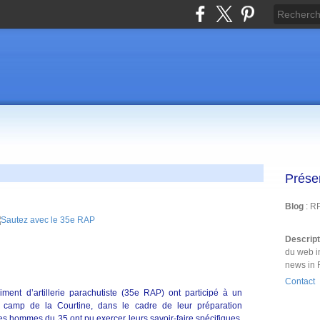
Prése
Blog
: R
Descrip
du web i
news in 
Contact
ment d’artillerie parachutiste (35e RAP) ont participé à un
e camp de la Courtine, dans le cadre de leur préparation
es hommes du 35 ont pu exercer leurs savoir-faire spécifiques,