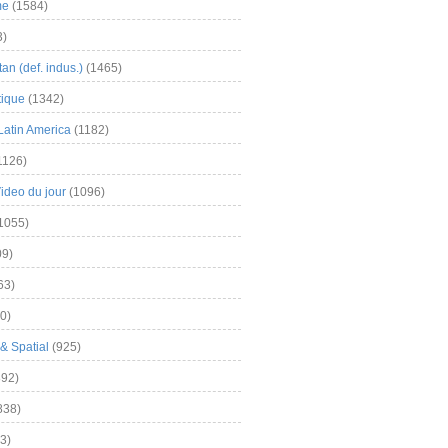
me
(1584)
3)
an (def. indus.)
(1465)
tique
(1342)
Latin America
(1182)
1126)
Video du jour
(1096)
1055)
9)
63)
0)
& Spatial
(925)
92)
838)
3)