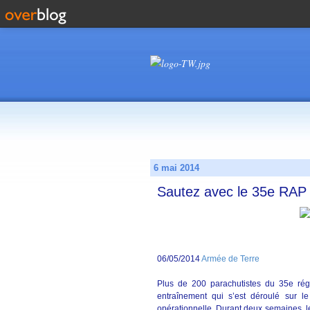
6 mai 2014
Sautez avec le 35e RAP
06/05/2014
Armée de Terre
Plus de 200 parachutistes du 35e régi
entraînement qui s’est déroulé sur l
opérationnelle. Durant deux semaines, l