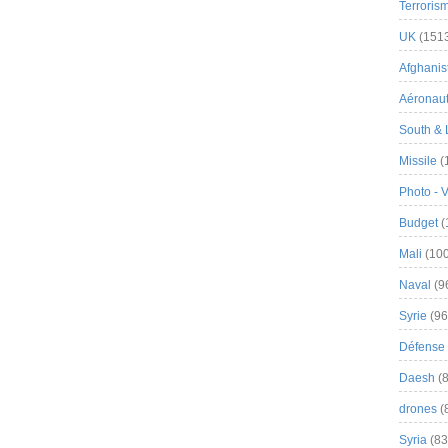
Terroris
UK
(151
Afghanist
Aéronau
South & 
Missile
(
Photo - 
Budget
(
Mali
(100
Naval
(9
Syrie
(96
Défense 
Daesh
(8
drones
(
Syria
(83