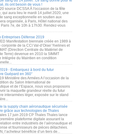
de sang du 14 juillet : Le sang donné pour le
é, ils ont besoin de vous !
20 source DCSSA À l'occasion de la fête
, qui aura lieu le mardi 14 juillet 2020, une
 de sang exceptionnelle en soutien aux
era organisée, à Paris, Hôtel national des
s Paris 7e, de 10h à 17h30. Rendez-vous
.
 Entreprises Défense 2019
FED Manifestation biennale créée en 1989 à
ive conjointe de la CCI Val-d’Oise/ Yvelines et
MAT (Direction Centrale du Matériel de
de Terre) devenue en 2010 la SIMMT
e Intégrée du Maintien en condition
nelle...
2019 - Embarquez à bord du futur
ère Guépard en 360°
19 Ministère des Armées A l’occasion de la
ition du Salon International de
utique et de l’Espace, nous vous proposons
rir la maquette grandeur réelle du futur
ère interarmées léger, exposée sur le stand
ère...
 de la supply chain aéronautique sécurisée
re grâce aux technologies de Thales
ales 17 juin 2019 CP Thales Thales lance
première plateforme digitale assurant la
elation entre industriels de l’aéronautique et
fense et fournisseurs de pièces détachées.
, l’acheteur bénéficie d’un tiers de...