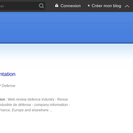
Connexion
+
Créer mon blog
ntation
P Defense
tion
: Web review defence industry - Revue
ndustrie de défense - company information -
France, Europe and elsewhere ...