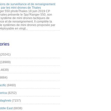
ions de surveillance et de renseignement
 par les mini drones de Thales
er 550 photoThales 18 juin 2019 CP
hales présente le Spy’Ranger 550, son
système de mini drones tactiques de
nce et de renseignement. Il complète la
 systèmes de mini drones proposée par
éployable en vingt...
ories
(20241)
(18989)
14639)
9884)
cific
(8460)
erica
(8252)
 Maghreb
(7157)
iddle East
(6838)