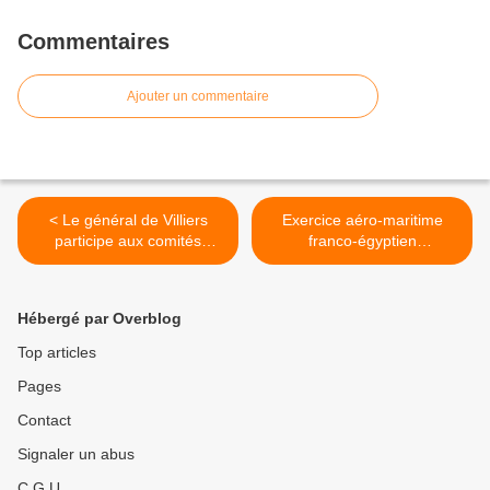
Commentaires
Ajouter un commentaire
< Le général de Villiers
Exercice aéro-maritime
participe aux comités
franco-égyptien
militaires de l’UE et de
CLEOPATRA 2014 >
l’OTAN
Hébergé par Overblog
Top articles
Pages
Contact
Signaler un abus
C.G.U.