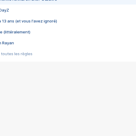
 DayZ
 a 13 ans (et vous l'avez ignoré)
e (littéralement)
im Rayan
 toutes les règles
s les jeux vidéo
us choquant de Rockstar ? - Le scandale BULLY
e plus moche de Steam
du RÊVE tourne au CAUCHEMAR
pendant 8 heures
it… à tort
umiliés par un jeu vidéo