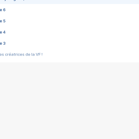
e 6
e 5
e 4
e 3
s créatrices de la VF !
e 2
e 1
e Mektoub My Love arrive enfin ! Rencontre avec Shaïn Boumedine et Sal
i : après Toni en famille
elle réalise le bouleversant Dites lui que je l'aime
ais ! Rencontre autour de Vie privée de Rebecca Zlotowski
 de Marguerite, Grave... Rencontre avec Ella Rumpf