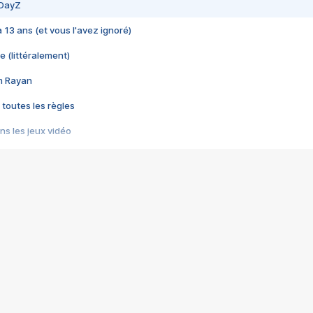
 DayZ
 a 13 ans (et vous l'avez ignoré)
e (littéralement)
im Rayan
 toutes les règles
s les jeux vidéo
us choquant de Rockstar ? - Le scandale BULLY
e plus moche de Steam
du RÊVE tourne au CAUCHEMAR
pendant 8 heures
it… à tort
umiliés par un jeu vidéo
ire - Final Fantasy 8