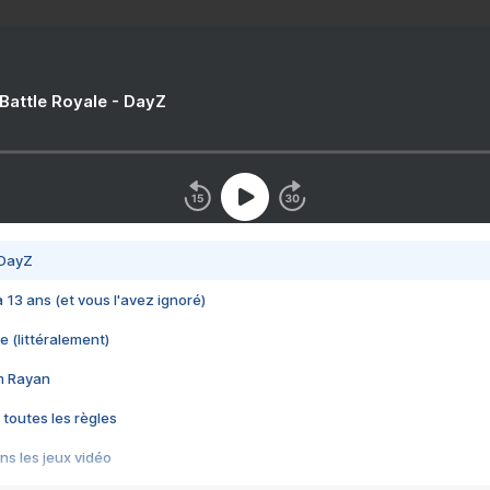
 Battle Royale - DayZ
 DayZ
 a 13 ans (et vous l'avez ignoré)
e (littéralement)
im Rayan
 toutes les règles
s les jeux vidéo