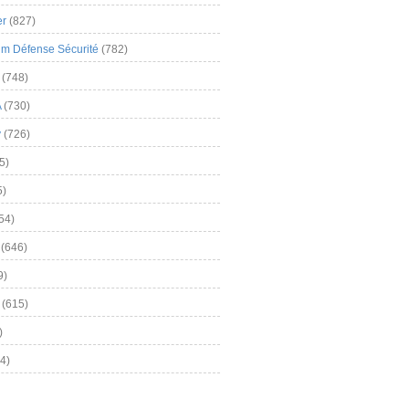
er
(827)
m Défense Sécurité
(782)
(748)
A
(730)
y
(726)
5)
5)
54)
(646)
9)
(615)
)
4)