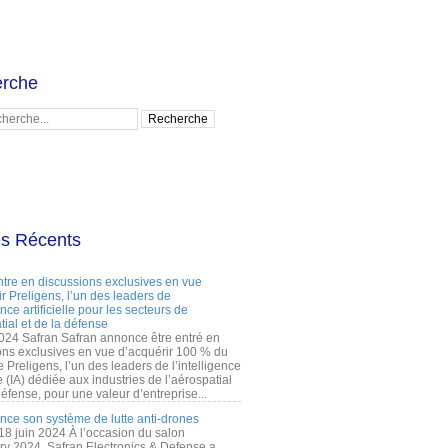
rche
es Récents
ntre en discussions exclusives en vue
r Preligens, l’un des leaders de
gence artificielle pour les secteurs de
tial et de la défense
2024 Safran Safran annonce être entré en
ons exclusives en vue d’acquérir 100 % du
e Preligens, l’un des leaders de l’intelligence
lle (IA) dédiée aux industries de l’aérospatial
défense, pour une valeur d’entreprise...
ance son système de lutte anti-drones
 18 juin 2024 À l’occasion du salon
ry 2024, Safran Electronics & Defense a