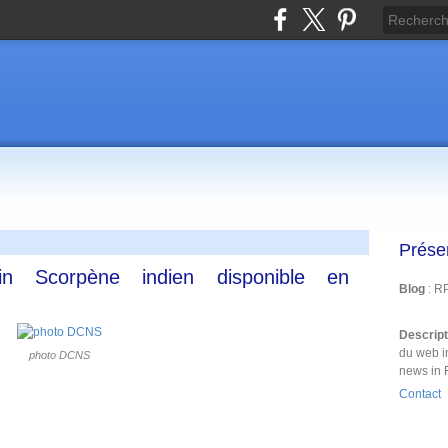
Prése
in Scorpène indien disponible en
Blog
: R
Descrip
du web i
photo DCNS
news in 
Contact