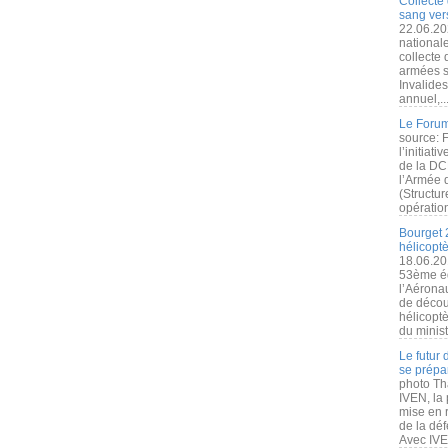
Collecte 
sang vers
22.06.20
nationale
collecte
armées s
Invalide
annuel,..
Le Forum
source: 
l’initiat
de la DC
l’Armée 
(Structur
opération
Bourget 
hélicopt
18.06.20
53ème éd
l’Aérona
de découv
hélicopt
du minist
Le futur
se prépa
photo Th
IVEN, la 
mise en r
de la dé
Avec IVEN