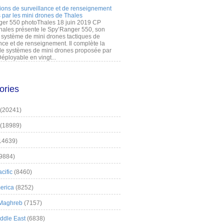
ions de surveillance et de renseignement
 par les mini drones de Thales
er 550 photoThales 18 juin 2019 CP
hales présente le Spy’Ranger 550, son
système de mini drones tactiques de
nce et de renseignement. Il complète la
 systèmes de mini drones proposée par
éployable en vingt...
ories
(20241)
(18989)
14639)
9884)
cific
(8460)
erica
(8252)
 Maghreb
(7157)
iddle East
(6838)