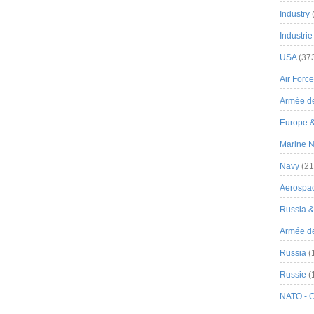
Industry
Industrie
USA
(37
Air Force
Armée de
Europe 
Marine N
Navy
(21
Aerospa
Russia 
Armée de 
Russia
(
Russie
(
NATO - 