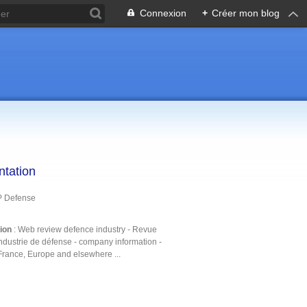
Connexion
+
Créer mon blog
ntation
P Defense
tion
: Web review defence industry - Revue
ndustrie de défense - company information -
France, Europe and elsewhere ...