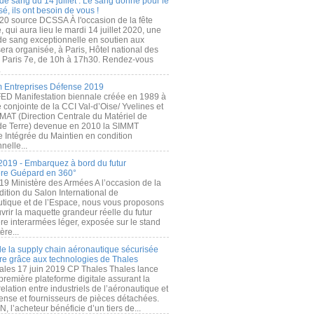
de sang du 14 juillet : Le sang donné pour le
é, ils ont besoin de vous !
20 source DCSSA À l'occasion de la fête
, qui aura lieu le mardi 14 juillet 2020, une
 de sang exceptionnelle en soutien aux
era organisée, à Paris, Hôtel national des
s Paris 7e, de 10h à 17h30. Rendez-vous
.
 Entreprises Défense 2019
FED Manifestation biennale créée en 1989 à
ive conjointe de la CCI Val-d’Oise/ Yvelines et
MAT (Direction Centrale du Matériel de
de Terre) devenue en 2010 la SIMMT
e Intégrée du Maintien en condition
nelle...
2019 - Embarquez à bord du futur
ère Guépard en 360°
19 Ministère des Armées A l’occasion de la
ition du Salon International de
utique et de l’Espace, nous vous proposons
rir la maquette grandeur réelle du futur
ère interarmées léger, exposée sur le stand
ère...
 de la supply chain aéronautique sécurisée
re grâce aux technologies de Thales
ales 17 juin 2019 CP Thales Thales lance
première plateforme digitale assurant la
elation entre industriels de l’aéronautique et
fense et fournisseurs de pièces détachées.
, l’acheteur bénéficie d’un tiers de...