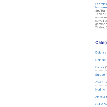
Les miss
boostées
Spy’Rang
Thales T
nouveau 
surveilla
gamme de
Thales. D
Categ
Défense
Defence
France
(
Europe
(
Asia & Pa
North Am
Africa &
Gulf & M