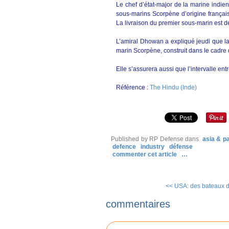
Le chef d’état-major de la marine indie
sous-marins Scorpène d’origine françai
La livraison du premier sous-marin est
L’amiral Dhowan a expliqué jeudi que la 
marin Scorpène, construit dans le cadre 
Elle s’assurera aussi que l’intervalle ent
Référence :
The Hindu (Inde)
Published by RP Defense
dans
asia & pa
defence
industry
défense
commenter cet article
…
<< USA: des bateaux de
commentaires