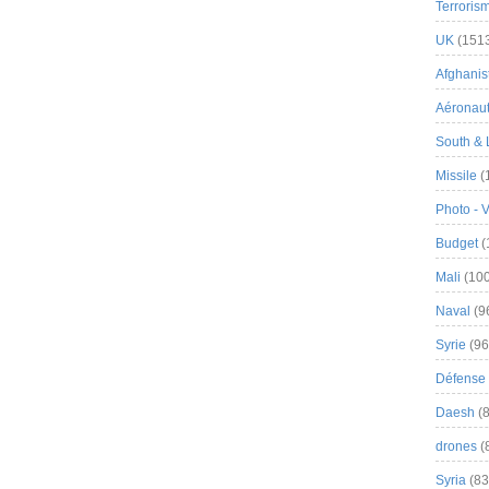
Terroris
UK
(151
Afghanist
Aéronau
South & 
Missile
(
Photo - 
Budget
(
Mali
(100
Naval
(9
Syrie
(96
Défense 
Daesh
(8
drones
(
Syria
(83