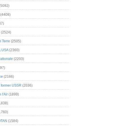
(5092)
(4408)
37)
(2524)
 Terre
(2505)
& USA
(2360)
ationale
(2203)
97)
ce
(2166)
& former USSR
(2036)
l'Air
(1899)
1838)
1760)
OTAN
(1584)