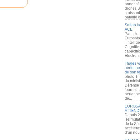
annoncé l
drones S
croissan
bataille q
Safran la
ACE
Paris, le
Eurosato
l’intelli
Cognitive
capacité
Electroni
Thales v
aérienne 
de son te
photo Th
du minist
Défense 
fournitu
aérienne
de...
EUROSAT
ATTEND
Depuis 2
les muta
de la Sé
accélérat
d’un nouv