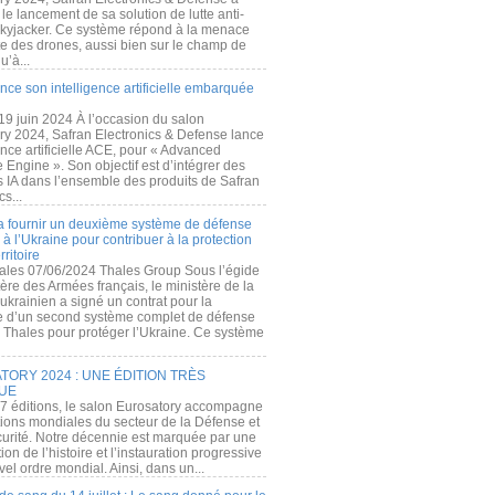
e lancement de sa solution de lutte anti-
kyjacker. Ce système répond à la menace
te des drones, aussi bien sur le champ de
u’à...
nce son intelligence artificielle embarquée
 19 juin 2024 À l’occasion du salon
ry 2024, Safran Electronics & Defense lance
gence artificielle ACE, pour « Advanced
 Engine ». Son objectif est d’intégrer des
s IA dans l’ensemble des produits de Safran
cs...
a fournir un deuxième système de défense
à l’Ukraine pour contribuer à la protection
rritoire
ales 07/06/2024 Thales Group Sous l’égide
ère des Armées français, le ministère de la
ukrainien a signé un contrat pour la
re d’un second système complet de défense
 Thales pour protéger l’Ukraine. Ce système
ORY 2024 : UNE ÉDITION TRÈS
UE
7 éditions, le salon Eurosatory accompagne
tions mondiales du secteur de la Défense et
curité. Notre décennie est marquée par une
ion de l’histoire et l’instauration progressive
el ordre mondial. Ainsi, dans un...