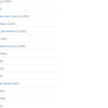
me
(1584)
3)
an (def. indus.)
(1465)
tique
(1342)
Latin America
(1182)
1126)
Video du jour
(1096)
1055)
9)
63)
0)
& Spatial
(925)
92)
838)
3)