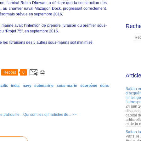
nne, l’amiral Robin Dhowan, a déclaré que la construction des
s, au chantier naval Mazagon Dock, progressait correctement.
 désormais prévue en septembre 2016.
Reche
marine avait l’intention de prendre livraison du premier sous-
du “Projet 75”, en septembre 2016.
re les livraisons des 5 autres sous-marins soit minimisé.
Repost
0
Articl
cific
india
navy
submarine
sous-marin
scorpène
dcns
Safran e
d’acquéri
l’intelli
l’aérospa
24 juin 
discussi
 patrouille...
Qui sont les djihadistes de... >>
capital d
artificie
et de la 
Safran l
Paris, le
Eurosato