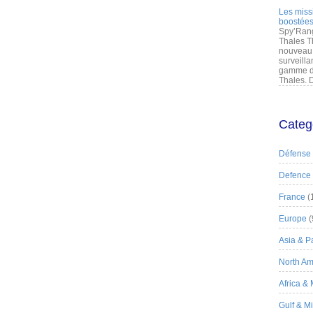
Les miss
boostées
Spy’Rang
Thales T
nouveau 
surveilla
gamme de
Thales. D
Categ
Défense
Defence
France
(
Europe
(
Asia & Pa
North Am
Africa &
Gulf & M