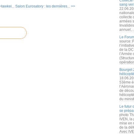
Collecte 
sang vers
Hawkei...
Salon Eurosatory : les dernières... >>
22.06.20
nationale
collecte
armées s
Invalide
annuel,..
Le Forum
source: 
l’initiat
de la DC
l’Armée 
(Structur
opération
Bourget 
hélicopt
18.06.20
53ème éd
l’Aérona
de découv
hélicopt
du minist
Le futur
se prépa
photo Th
IVEN, la 
mise en r
de la dé
Avec IVEN