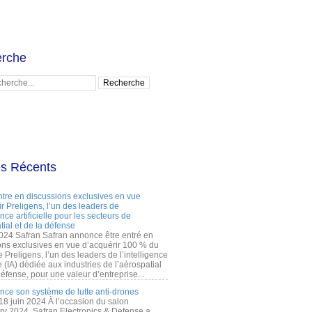
rche
es Récents
ntre en discussions exclusives en vue
r Preligens, l’un des leaders de
gence artificielle pour les secteurs de
tial et de la défense
2024 Safran Safran annonce être entré en
ons exclusives en vue d’acquérir 100 % du
e Preligens, l’un des leaders de l’intelligence
lle (IA) dédiée aux industries de l’aérospatial
défense, pour une valeur d’entreprise...
ance son système de lutte anti-drones
 18 juin 2024 À l’occasion du salon
ry 2024, Safran Electronics & Defense a