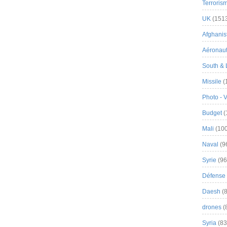
Terroris
UK
(151
Afghanist
Aéronau
South & 
Missile
(
Photo - 
Budget
(
Mali
(100
Naval
(9
Syrie
(96
Défense 
Daesh
(8
drones
(
Syria
(83