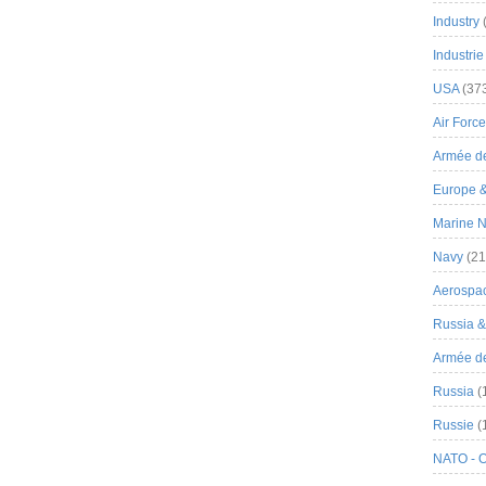
Industry
Industrie
USA
(37
Air Force
Armée de
Europe 
Marine N
Navy
(21
Aerospa
Russia 
Armée de 
Russia
(
Russie
(
NATO - 