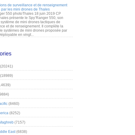
ions de surveillance et de renseignement
 par les mini drones de Thales
er 550 photoThales 18 juin 2019 CP
hales présente le Spy’Ranger 550, son
système de mini drones tactiques de
nce et de renseignement. Il complète la
 systèmes de mini drones proposée par
éployable en vingt...
ories
(20241)
(18989)
14639)
9884)
cific
(8460)
erica
(8252)
 Maghreb
(7157)
iddle East
(6838)