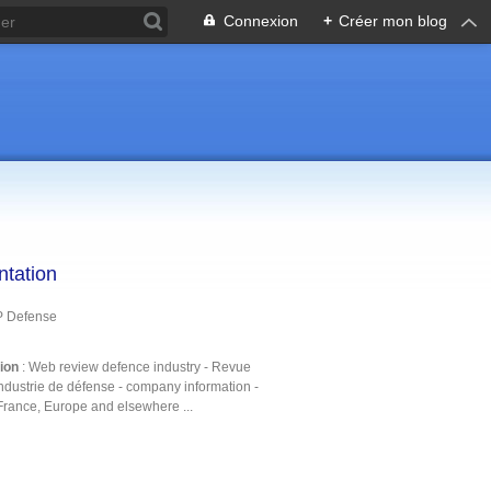
Connexion
+
Créer mon blog
ntation
P Defense
tion
: Web review defence industry - Revue
ndustrie de défense - company information -
France, Europe and elsewhere ...