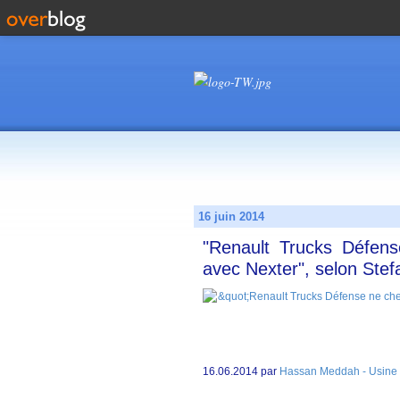
16 juin 2014
"Renault Trucks Défen
avec Nexter", selon Ste
16.06.2014 par
Hassan Meddah - Usine 