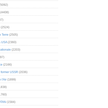
(5092)
(4408)
37)
(2524)
 Terre
(2505)
& USA
(2360)
ationale
(2203)
97)
ce
(2166)
& former USSR
(2036)
l'Air
(1899)
1838)
1760)
OTAN
(1584)