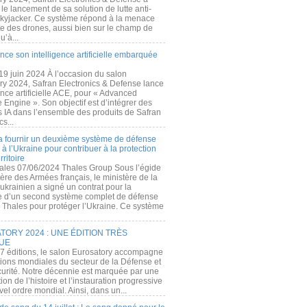
e lancement de sa solution de lutte anti-
kyjacker. Ce système répond à la menace
te des drones, aussi bien sur le champ de
u’à...
nce son intelligence artificielle embarquée
 19 juin 2024 À l’occasion du salon
ry 2024, Safran Electronics & Defense lance
gence artificielle ACE, pour « Advanced
 Engine ». Son objectif est d’intégrer des
s IA dans l’ensemble des produits de Safran
cs...
a fournir un deuxième système de défense
à l’Ukraine pour contribuer à la protection
rritoire
ales 07/06/2024 Thales Group Sous l’égide
ère des Armées français, le ministère de la
ukrainien a signé un contrat pour la
re d’un second système complet de défense
 Thales pour protéger l’Ukraine. Ce système
ORY 2024 : UNE ÉDITION TRÈS
UE
7 éditions, le salon Eurosatory accompagne
tions mondiales du secteur de la Défense et
curité. Notre décennie est marquée par une
ion de l’histoire et l’instauration progressive
el ordre mondial. Ainsi, dans un...