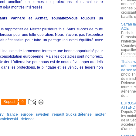
nt amélioré en termes de protections et d’architecture
annoncé l
t déjà montrés intéressés.
drones S
croissan
bataille q
cants Panhard et Acmat, souhaitez-vous toujours un
Safran la
ACE
s rapprocher de Nexter plusieurs fois. Sans succès de toute
Paris, le
téressé pour une telle opération. Nous n’avons pas l’expertise
Eurosato
ait nécessaire pour faire un partage industriel équilibré avec
l’intelli
Cognitive
capacité
l’industrie de l’armement terrestre une bonne opportunité pour
Electroni
e consolidation européenne. Mais les obstacles sont nombreux,
Thales v
Nexter. L’alternative pour nous est de nous développer au-delà
aérienne 
ans les protections, le blindage et les véhicules légers non
de son te
photo Th
du minist
Défense 
fournitu
aérienne
de...
Repost
0
EUROSAT
ATTEND
Depuis 2
ry
france
europe
sweden
renault trucks défense
nexter
les muta
hmielewski
defence
de la Sé
accélérat
d’un nouv