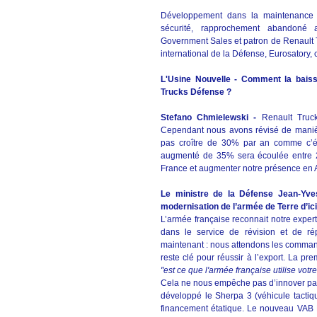
Développement dans la maintenance du 
sécurité, rapprochement abandoné
Government Sales et patron de Renault T
international de la Défense, Eurosatory, c
L'Usine Nouvelle - Comment la baiss
Trucks Défense ?
Stefano Chmielewski -
Renault Truc
Cependant nous avons révisé de maniè
pas croître de 30% par an comme c’ét
augmenté de 35% sera écoulée entre 20
France et augmenter notre présence en 
Le ministre de la Défense Jean-Yv
modernisation de l’armée de Terre d’ici
L’armée française reconnait notre exper
dans le service de révision et de r
maintenant : nous attendons les command
reste clé pour réussir à l’export. La p
"est ce que l'armée française utilise votre
Cela ne nous empêche pas d’innover par 
développé le Sherpa 3 (véhicule tactiqu
financement étatique. Le nouveau VAB