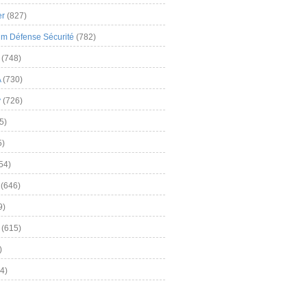
er
(827)
m Défense Sécurité
(782)
(748)
A
(730)
y
(726)
5)
5)
54)
(646)
9)
(615)
)
4)