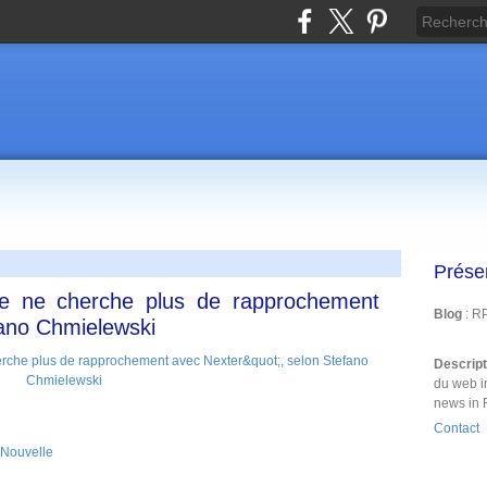
Prése
se ne cherche plus de rapprochement
Blog
: R
fano Chmielewski
Descrip
du web i
news in 
Contact
Nouvelle