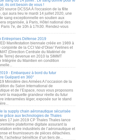
de sang du 14 juillet : Le sang donné pour le
é, ils ont besoin de vous !
20 source DCSSA À l'occasion de la fête
, qui aura lieu le mardi 14 juillet 2020, une
 de sang exceptionnelle en soutien aux
era organisée, à Paris, Hôtel national des
s Paris 7e, de 10h à 17h30. Rendez-vous
.
 Entreprises Défense 2019
FED Manifestation biennale créée en 1989 à
ive conjointe de la CCI Val-d’Oise/ Yvelines et
MAT (Direction Centrale du Matériel de
de Terre) devenue en 2010 la SIMMT
e Intégrée du Maintien en condition
nelle...
2019 - Embarquez à bord du futur
ère Guépard en 360°
19 Ministère des Armées A l’occasion de la
ition du Salon International de
utique et de l’Espace, nous vous proposons
rir la maquette grandeur réelle du futur
ère interarmées léger, exposée sur le stand
ère...
 de la supply chain aéronautique sécurisée
re grâce aux technologies de Thales
ales 17 juin 2019 CP Thales Thales lance
première plateforme digitale assurant la
elation entre industriels de l’aéronautique et
fense et fournisseurs de pièces détachées.
, l’acheteur bénéficie d’un tiers de...