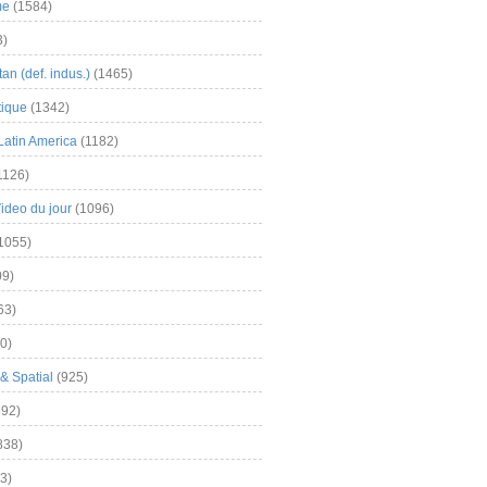
me
(1584)
3)
an (def. indus.)
(1465)
tique
(1342)
Latin America
(1182)
1126)
Video du jour
(1096)
1055)
9)
63)
0)
& Spatial
(925)
92)
838)
3)