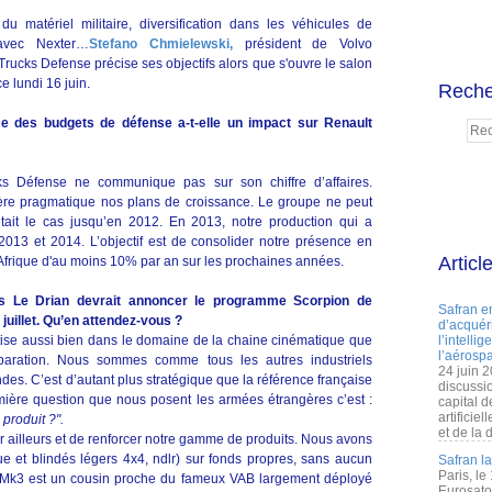
matériel militaire, diversification dans les véhicules de
 avec Nexter…
Stefano Chmielewski,
président de Volvo
rucks Defense précise ses objectifs alors que s'ouvre le salon
e lundi 16 juin.
Reche
e des budgets de défense a-t-elle un impact sur Renault
ks Défense ne communique pas sur son chiffre d’affaires.
re pragmatique nos plans de croissance. Le groupe ne peut
ait le cas jusqu’en 2012. En 2013, notre production qui a
13 et 2014. L’objectif est de consolider notre présence en
Articl
Afrique d'au moins 10% par an sur les prochaines années.
es Le Drian devrait annoncer le programme Scorpion de
Safran e
 juillet. Qu’en attendez-vous ?
d’acquéri
tise aussi bien dans le domaine de la chaine cinématique que
l’intelli
l’aérospa
éparation. Nous sommes comme tous les autres industriels
24 juin 
es. C’est d’autant plus stratégique que la référence française
discussi
remière question que nous posent les armées étrangères c’est :
capital d
artificie
 produit ?".
et de la 
ailleurs et de renforcer notre gamme de produits. Nous avons
e et blindés légers 4x4, ndlr) sur fonds propres, sans aucun
Safran l
Paris, le
 Mk3 est un cousin proche du fameux VAB largement déployé
Eurosato