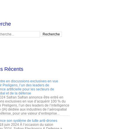
rche
es Récents
ntre en discussions exclusives en vue
r Preligens, l’un des leaders de
gence artificielle pour les secteurs de
tial et de la défense
2024 Safran Safran annonce être entré en
ons exclusives en vue d’acquérir 100 % du
e Preligens, l’un des leaders de l’intelligence
lle (IA) dédiée aux industries de l’aérospatial
défense, pour une valeur d’entreprise...
ance son système de lutte anti-drones
 18 juin 2024 À l’occasion du salon
ry 2024, Safran Electronics & Defense a