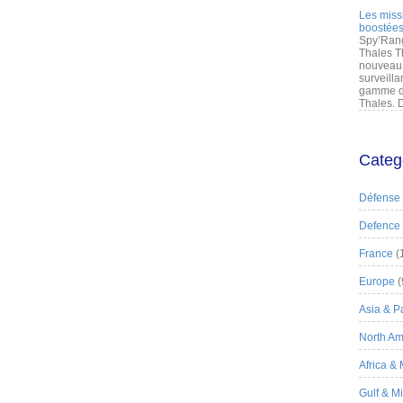
Les miss
boostées
Spy’Rang
Thales T
nouveau 
surveilla
gamme de
Thales. D
Categ
Défense
Defence
France
(
Europe
(
Asia & Pa
North Am
Africa &
Gulf & M