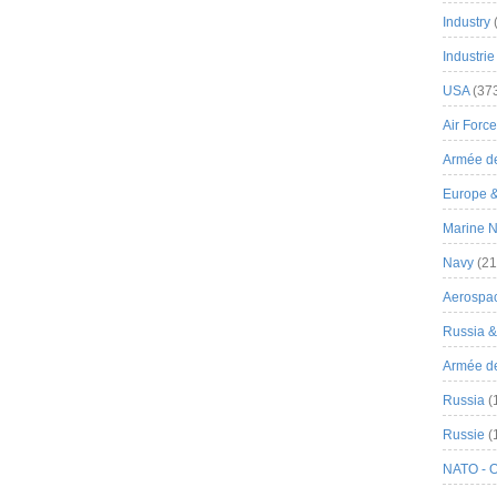
Industry
Industrie
USA
(37
Air Force
Armée de
Europe 
Marine N
Navy
(21
Aerospa
Russia 
Armée de 
Russia
(
Russie
(
NATO - 