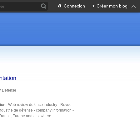
Connexion
+
Créer mon blog
ntation
P Defense
tion
: Web review defence industry - Revue
ndustrie de défense - company information -
France, Europe and elsewhere ...