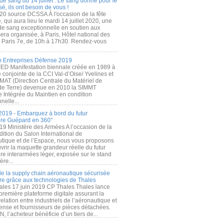
de sang du 14 juillet : Le sang donné pour le
é, ils ont besoin de vous !
20 source DCSSA À l'occasion de la fête
, qui aura lieu le mardi 14 juillet 2020, une
 de sang exceptionnelle en soutien aux
era organisée, à Paris, Hôtel national des
s Paris 7e, de 10h à 17h30. Rendez-vous
.
 Entreprises Défense 2019
FED Manifestation biennale créée en 1989 à
ive conjointe de la CCI Val-d’Oise/ Yvelines et
MAT (Direction Centrale du Matériel de
de Terre) devenue en 2010 la SIMMT
e Intégrée du Maintien en condition
nelle...
2019 - Embarquez à bord du futur
ère Guépard en 360°
19 Ministère des Armées A l’occasion de la
ition du Salon International de
utique et de l’Espace, nous vous proposons
rir la maquette grandeur réelle du futur
ère interarmées léger, exposée sur le stand
ère...
 de la supply chain aéronautique sécurisée
re grâce aux technologies de Thales
ales 17 juin 2019 CP Thales Thales lance
première plateforme digitale assurant la
elation entre industriels de l’aéronautique et
fense et fournisseurs de pièces détachées.
, l’acheteur bénéficie d’un tiers de...