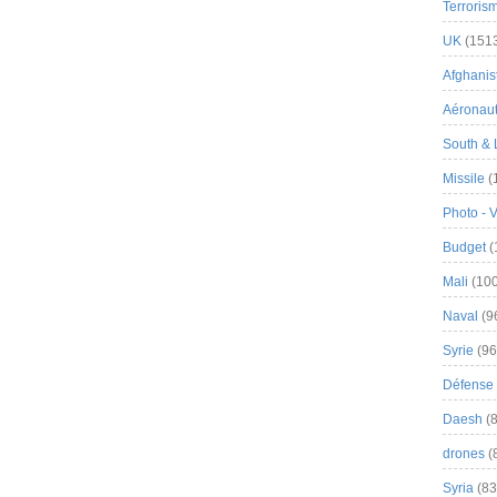
Terroris
UK
(151
Afghanist
Aéronau
South & 
Missile
(
Photo - 
Budget
(
Mali
(100
Naval
(9
Syrie
(96
Défense 
Daesh
(8
drones
(
Syria
(83