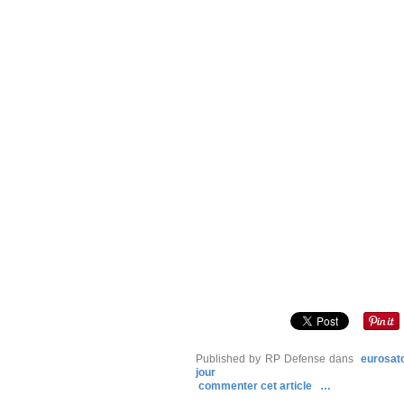
Published by RP Defense
dans
eurosat
jour
commenter cet article
…