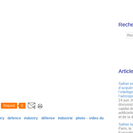
Reche
Articl
Safran e
d’acquéri
l’intelli
l’aérospa
24 juin 
discussi
Repost
0
capital d
artificie
et de la 
ory
defence
industry
défense
industrie
photo - video du
Safran l
Paris, le
Eurosato