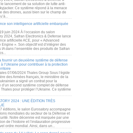
e lancement de sa solution de lutte anti-
kyjacker. Ce système répond à la menace
te des drones, aussi bien sur le champ de
u’à...
nce son intelligence artificielle embarquée
 19 juin 2024 À l’occasion du salon
ry 2024, Safran Electronics & Defense lance
gence artificielle ACE, pour « Advanced
 Engine ». Son objectif est d’intégrer des
s IA dans l’ensemble des produits de Safran
cs...
a fournir un deuxième système de défense
à l’Ukraine pour contribuer à la protection
rritoire
ales 07/06/2024 Thales Group Sous l’égide
ère des Armées français, le ministère de la
ukrainien a signé un contrat pour la
re d’un second système complet de défense
 Thales pour protéger l’Ukraine. Ce système
ORY 2024 : UNE ÉDITION TRÈS
UE
7 éditions, le salon Eurosatory accompagne
tions mondiales du secteur de la Défense et
curité. Notre décennie est marquée par une
ion de l’histoire et l’instauration progressive
el ordre mondial. Ainsi, dans un...