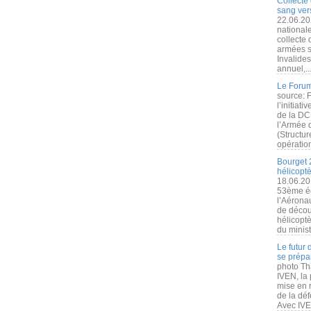
Collecte 
sang vers
22.06.20
nationale
collecte
armées s
Invalide
annuel,..
Le Forum
source: 
l’initiat
de la DC
l’Armée 
(Structur
opération
Bourget 
hélicopt
18.06.20
53ème éd
l’Aérona
de découv
hélicopt
du minist
Le futur
se prépa
photo Th
IVEN, la 
mise en r
de la dé
Avec IVEN