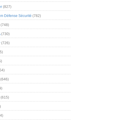
er
(827)
m Défense Sécurité
(782)
(748)
A
(730)
y
(726)
5)
5)
54)
(646)
9)
(615)
)
4)