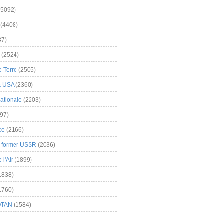
(5092)
(4408)
37)
(2524)
 Terre
(2505)
& USA
(2360)
ationale
(2203)
97)
ce
(2166)
& former USSR
(2036)
l'Air
(1899)
1838)
1760)
OTAN
(1584)