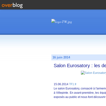
16 juin 2014
Salon Eurosatory : les 
15.06.2014
TF1.fr
Le salon Eurosatory, consacré à l'armem
à Villepinte. En avant-première, les équ
exposés au public et nous font découvrir 