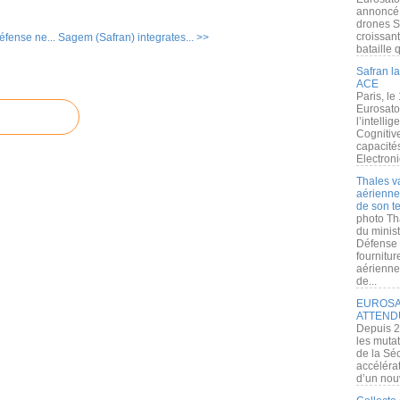
annoncé l
drones S
croissan
éfense ne...
Sagem (Safran) integrates... >>
bataille q
Safran la
ACE
Paris, le
Eurosato
l’intelli
Cognitive
capacité
Electroni
Thales v
aérienne 
de son te
photo Th
du minist
Défense 
fournitu
aérienne
de...
EUROSAT
ATTEND
Depuis 2
les muta
de la Sé
accélérat
d’un nouv