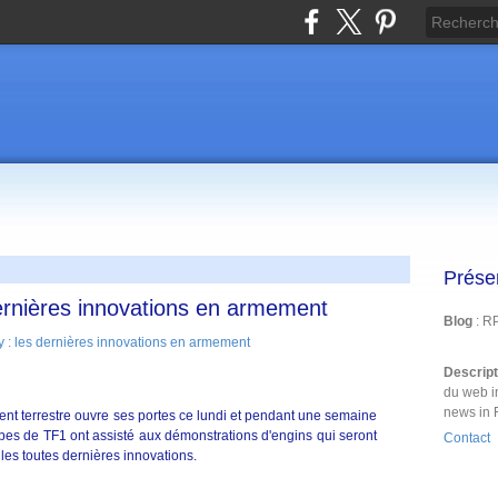
Prése
dernières innovations en armement
Blog
: R
Descrip
du web i
news in 
ent terrestre ouvre ses portes ce lundi et pendant une semaine
ipes de TF1 ont assisté aux démonstrations d'engins qui seront
Contact
les toutes dernières innovations.