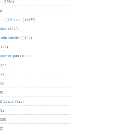
me
(1584)
3)
an (def. indus.)
(1465)
tique
(1342)
Latin America
(1182)
1126)
Video du jour
(1096)
1055)
9)
63)
0)
& Spatial
(925)
92)
838)
3)