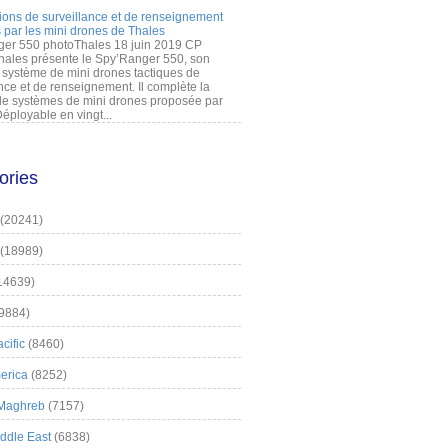
ions de surveillance et de renseignement
 par les mini drones de Thales
er 550 photoThales 18 juin 2019 CP
hales présente le Spy’Ranger 550, son
système de mini drones tactiques de
nce et de renseignement. Il complète la
 systèmes de mini drones proposée par
éployable en vingt...
ories
(20241)
(18989)
14639)
9884)
cific
(8460)
erica
(8252)
 Maghreb
(7157)
iddle East
(6838)