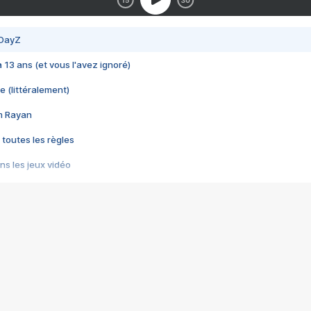
 DayZ
 a 13 ans (et vous l'avez ignoré)
e (littéralement)
im Rayan
 toutes les règles
s les jeux vidéo
us choquant de Rockstar ? - Le scandale BULLY
e plus moche de Steam
du RÊVE tourne au CAUCHEMAR
pendant 8 heures
it… à tort