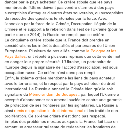
danger par le pays acheteur. Ce critère stipule que les pays
membres de l'UE ne doivent pas vendre d'armes à des pays
susceptibles d'attaquer d'autres états souverains, ou susceptibles
de résoudre des questions territoriales par la force. Avec
l'annexion par la force de la Crimée, l'occupation illégale de la
Crimée et le support à la rébellion dans l'est de l'Ukraine (pour ne
parler que de 2014), la Russie ne remplit pas ce critère.
Le cinquième critère stipule que la France doit prendre en
considérations les intérêts des alliés et partenaires de l'Union
Européenne. Plusieurs de nos alliés, comme
la Pologne
et
les
Pays Baltes
, ont répété à plusieurs reprises que cette vente met
en danger leur propre sécurité. L'Ukraine, un partenaire de
l'Europe depuis la signature de l'accord d'association, est sous
occupation russe. Ce critère n'est donc pas rempli.
Enfin, le sixième critère mentionne les liens du pays acheteur
avec le terrorisme, et le respect par le pays acheteur du droit
international. La Russie a annexé la Crimée bien qu'elle soit
signataire du
Mémorandum de Budapest
, par lequel l'Ukraine a
accepté d'abandonner son arsenal nucléaire contre une garantie
de protection de ses frontières par les signataires. La Russie a
ainsi
remis en question le droit international
et les traité de non-
prolifération. Ce sixième critère n'est donc pas respecté.
En plus des problèmes moraux auxquels la France fait face en
armant un agresseur qui tente de redessiner les frontières de