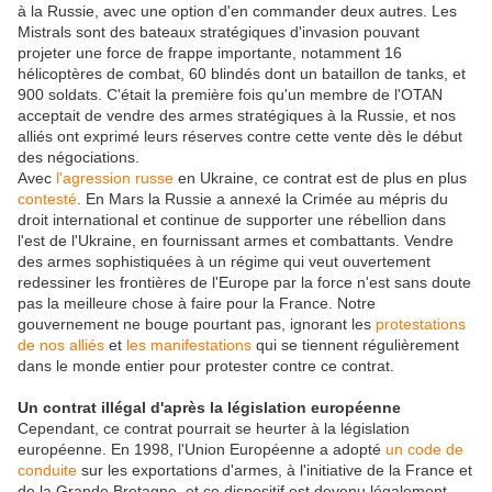
à la Russie, avec une option d'en commander deux autres. Les
Mistrals sont des bateaux stratégiques d'invasion pouvant
projeter une force de frappe importante, notamment 16
hélicoptères de combat, 60 blindés dont un bataillon de tanks, et
900 soldats. C'était la première fois qu'un membre de l'OTAN
acceptait de vendre des armes stratégiques à la Russie, et nos
alliés ont exprimé leurs réserves contre cette vente dès le début
des négociations.
Avec
l'agression russe
en Ukraine, ce contrat est de plus en plus
contesté
. En Mars la Russie a annexé la Crimée au mépris du
droit international et continue de supporter une rébellion dans
l'est de l'Ukraine, en fournissant armes et combattants. Vendre
des armes sophistiquées à un régime qui veut ouvertement
redessiner les frontières de l'Europe par la force n'est sans doute
pas la meilleure chose à faire pour la France. Notre
gouvernement ne bouge pourtant pas, ignorant les
protestations
de nos alliés
et
les manifestations
qui se tiennent régulièrement
dans le monde entier pour protester contre ce contrat.
Un contrat illégal d'après la législation européenne
Cependant, ce contrat pourrait se heurter à la législation
européenne. En 1998, l'Union Européenne a adopté
un code de
conduite
sur les exportations d'armes, à l'initiative de la France et
de la Grande Bretagne, et ce dispositif est devenu légalement