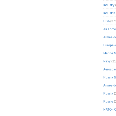
Industry
Industrie
USA
(37
Air Force
Armée de
Europe 
Marine N
Navy
(21
Aerospa
Russia 
Armée de 
Russia
(
Russie
(
NATO - 