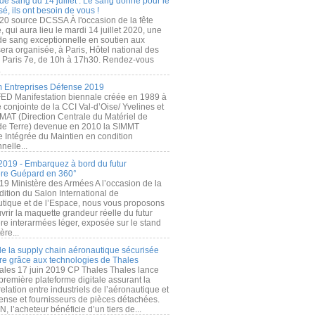
de sang du 14 juillet : Le sang donné pour le
é, ils ont besoin de vous !
20 source DCSSA À l'occasion de la fête
, qui aura lieu le mardi 14 juillet 2020, une
 de sang exceptionnelle en soutien aux
era organisée, à Paris, Hôtel national des
s Paris 7e, de 10h à 17h30. Rendez-vous
.
 Entreprises Défense 2019
FED Manifestation biennale créée en 1989 à
ive conjointe de la CCI Val-d’Oise/ Yvelines et
MAT (Direction Centrale du Matériel de
de Terre) devenue en 2010 la SIMMT
e Intégrée du Maintien en condition
nelle...
2019 - Embarquez à bord du futur
ère Guépard en 360°
19 Ministère des Armées A l’occasion de la
ition du Salon International de
utique et de l’Espace, nous vous proposons
rir la maquette grandeur réelle du futur
ère interarmées léger, exposée sur le stand
ère...
 de la supply chain aéronautique sécurisée
re grâce aux technologies de Thales
ales 17 juin 2019 CP Thales Thales lance
première plateforme digitale assurant la
elation entre industriels de l’aéronautique et
fense et fournisseurs de pièces détachées.
, l’acheteur bénéficie d’un tiers de...