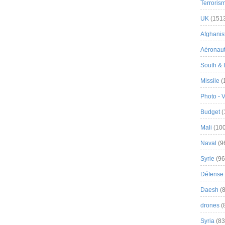
Terroris
UK
(151
Afghanist
Aéronau
South & 
Missile
(
Photo - 
Budget
(
Mali
(100
Naval
(9
Syrie
(96
Défense 
Daesh
(8
drones
(
Syria
(83