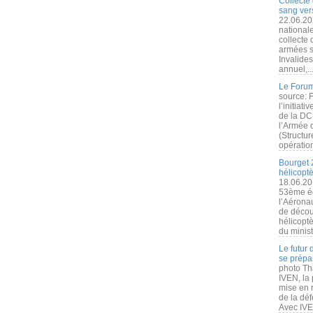
Collecte 
sang vers
22.06.20
nationale
collecte
armées s
Invalide
annuel,..
Le Forum
source: 
l’initiat
de la DC
l’Armée 
(Structur
opération
Bourget 
hélicopt
18.06.20
53ème éd
l’Aérona
de découv
hélicopt
du minist
Le futur
se prépa
photo Th
IVEN, la 
mise en r
de la dé
Avec IVEN