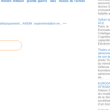
histoire militaire
grande guerre
ww1
musée de l’armée
annoncé l
drones S
croissan
bataille q
Safran la
ACE
débarquement...
A400M : expérimentation en... >>
Paris, le
Eurosato
l’intelli
Cognitive
capacité
Electroni
Thales v
aérienne 
de son te
photo Th
du minist
Défense 
fournitu
aérienne
de...
EUROSAT
ATTEND
Depuis 2
les muta
de la Sé
accélérat
d’un nouv