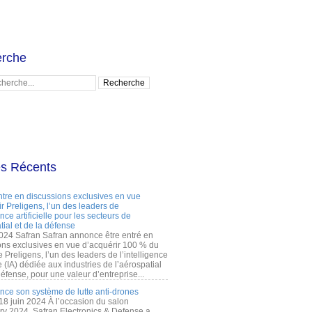
rche
es Récents
ntre en discussions exclusives en vue
r Preligens, l’un des leaders de
gence artificielle pour les secteurs de
tial et de la défense
2024 Safran Safran annonce être entré en
ons exclusives en vue d’acquérir 100 % du
e Preligens, l’un des leaders de l’intelligence
lle (IA) dédiée aux industries de l’aérospatial
défense, pour une valeur d’entreprise...
ance son système de lutte anti-drones
 18 juin 2024 À l’occasion du salon
ry 2024, Safran Electronics & Defense a