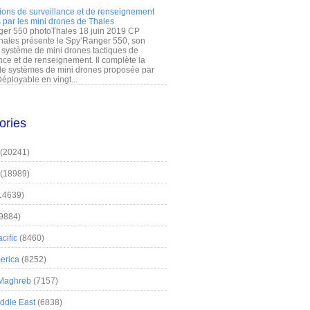
ions de surveillance et de renseignement
 par les mini drones de Thales
er 550 photoThales 18 juin 2019 CP
hales présente le Spy’Ranger 550, son
système de mini drones tactiques de
nce et de renseignement. Il complète la
 systèmes de mini drones proposée par
éployable en vingt...
ories
(20241)
(18989)
14639)
9884)
cific
(8460)
erica
(8252)
 Maghreb
(7157)
iddle East
(6838)