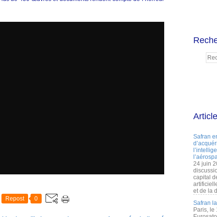
Reche
Articl
Safran e
d’acquéri
l’intelli
l’aérospa
24 juin 
discussi
capital d
artificie
et de la 
Repost
0
Safran l
Paris, le
Eurosato