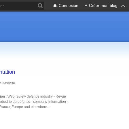
Connexion
+
Créer mon blog
ntation
P Defense
tion
: Web review defence industry - Revue
ndustrie de défense - company information -
France, Europe and elsewhere ...