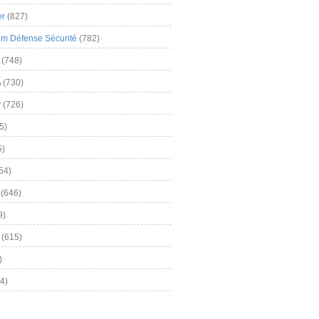
er
(827)
m Défense Sécurité
(782)
(748)
A
(730)
y
(726)
5)
5)
54)
(646)
9)
(615)
)
4)