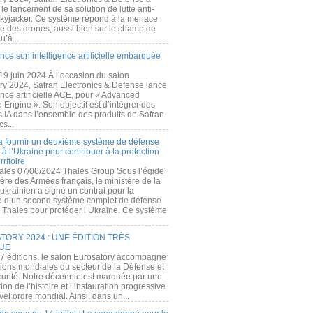
e lancement de sa solution de lutte anti-
kyjacker. Ce système répond à la menace
te des drones, aussi bien sur le champ de
u’à...
nce son intelligence artificielle embarquée
 19 juin 2024 À l’occasion du salon
ry 2024, Safran Electronics & Defense lance
gence artificielle ACE, pour « Advanced
 Engine ». Son objectif est d’intégrer des
s IA dans l’ensemble des produits de Safran
cs...
a fournir un deuxième système de défense
à l’Ukraine pour contribuer à la protection
rritoire
ales 07/06/2024 Thales Group Sous l’égide
ère des Armées français, le ministère de la
ukrainien a signé un contrat pour la
re d’un second système complet de défense
 Thales pour protéger l’Ukraine. Ce système
ORY 2024 : UNE ÉDITION TRÈS
UE
7 éditions, le salon Eurosatory accompagne
tions mondiales du secteur de la Défense et
curité. Notre décennie est marquée par une
ion de l’histoire et l’instauration progressive
el ordre mondial. Ainsi, dans un...