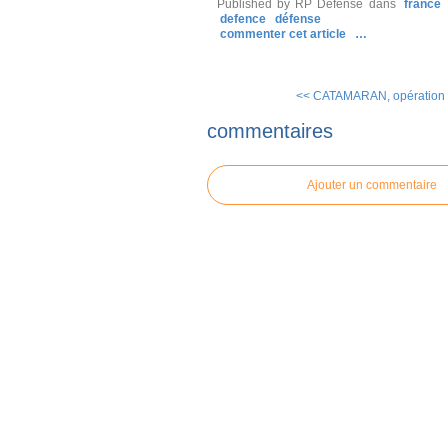
Published by RP Defense
dans
france
defence
défense
commenter cet article
…
<< CATAMARAN, opération 
commentaires
Ajouter un commentaire