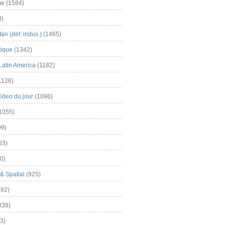
me
(1584)
3)
an (def. indus.)
(1465)
tique
(1342)
Latin America
(1182)
1126)
Video du jour
(1096)
1055)
9)
63)
0)
& Spatial
(925)
92)
838)
3)