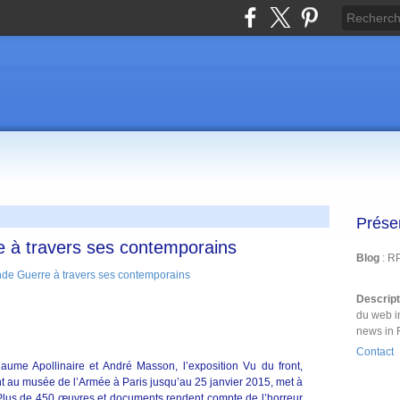
Prése
 à travers ses contemporains
Blog
: R
Descrip
du web i
news in 
Contact
laume Apollinaire et André Masson, l’exposition Vu du front,
nt au musée de l’Armée à Paris jusqu’au 25 janvier 2015, met à
 Plus de 450 œuvres et documents rendent compte de l’horreur