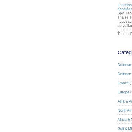
Les miss
boostées
Spy’Rang
Thales T
nouveau 
surveilla
gamme de
Thales. D
Categ
Défense
Defence
France
(
Europe
(
Asia & Pa
North Am
Africa &
Gulf & M