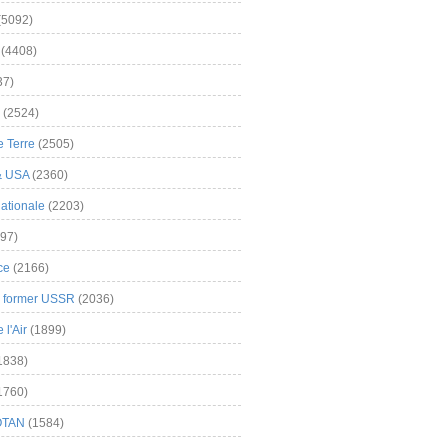
(5092)
(4408)
37)
(2524)
 Terre
(2505)
& USA
(2360)
ationale
(2203)
97)
ce
(2166)
& former USSR
(2036)
l'Air
(1899)
1838)
1760)
OTAN
(1584)