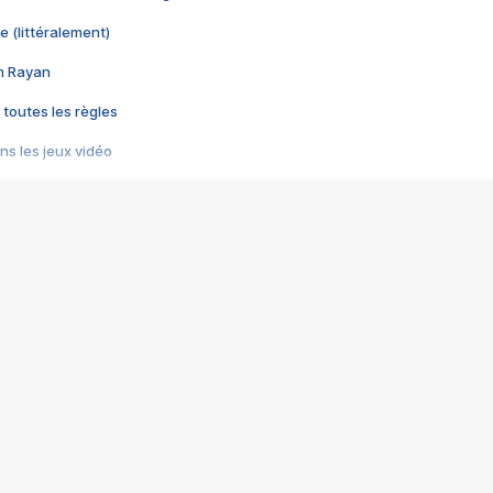
e (littéralement)
im Rayan
 toutes les règles
s les jeux vidéo
us choquant de Rockstar ? - Le scandale BULLY
e plus moche de Steam
du RÊVE tourne au CAUCHEMAR
pendant 8 heures
it… à tort
umiliés par un jeu vidéo
ire - Final Fantasy 8
ti un empire - Age of Empires