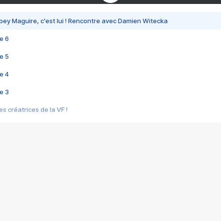
bey Maguire, c'est lui ! Rencontre avec Damien Witecka
e 6
e 5
e 4
e 3
s créatrices de la VF !
e 2
e 1
e Mektoub My Love arrive enfin ! Rencontre avec Shaïn Boumedine et Sal
i : après Toni en famille
elle réalise le bouleversant Dites lui que je l'aime
ais ! Rencontre autour de Vie privée de Rebecca Zlotowski