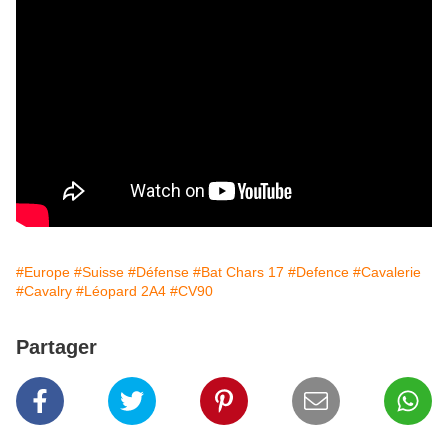
#Europe
#Suisse
#Défense
#Bat Chars 17
#Defence
#Cavalerie
#Cavalry
#Léopard 2A4
#CV90
Partager