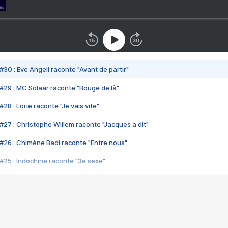
#30 : Eve Angeli raconte "Avant de partir"
#29 : MC Solaar raconte "Bouge de là"
28 : Lorie raconte "Je vais vite"
#27 : Christophe Willem raconte "Jacques a dit"
#26 : Chimène Badi raconte "Entre nous"
#25 : Indochine raconte "3e sexe"
#24 : Zaho raconte "C'est chelou"
#23 : Patrick Bruel raconte "Au café des délices"
#22 : Kyo raconte "Le chemin"