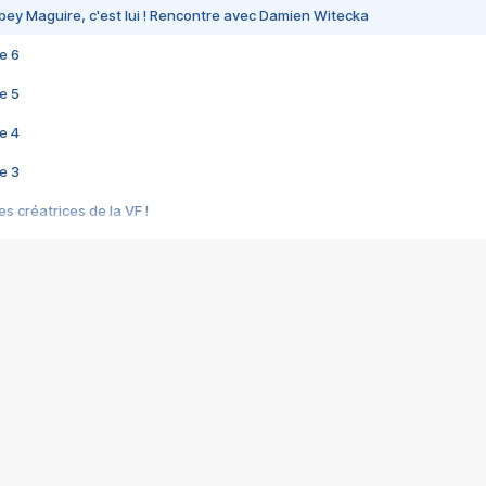
bey Maguire, c'est lui ! Rencontre avec Damien Witecka
e 6
e 5
e 4
e 3
s créatrices de la VF !
e 2
e 1
e Mektoub My Love arrive enfin ! Rencontre avec Shaïn Boumedine et Sal
i : après Toni en famille
elle réalise le bouleversant Dites lui que je l'aime
ais ! Rencontre autour de Vie privée de Rebecca Zlotowski
 de Marguerite, Grave... Rencontre avec Ella Rumpf