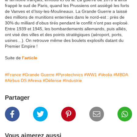
frappé le sud de Paris, quand les Prussiens ont assiégé les forts
de Vanves et d’Issy-les-Moulineaux. La Grande Guerre a laissé
des millions de munitions enterrées dans le nord-est : près de
30% du milliard d’obus tirés pendant le conflit n’ont pas explosé.
Entre 1939 et 1945, les bombardements allemands, puis alliés,
ont visé des villes et des points stratégiques (aéroport, ports,
usines…). On retrouve même des boulets explosifs datant du
Premier Empire !
Suite de
l’article
#France
#Grande Guerre
#Pyrotechnics
#WW1
#Veolia
#MBDA
#Airbus DS
#Areva
#Défense
#Industrie
Partager
Vous aimerez aussi