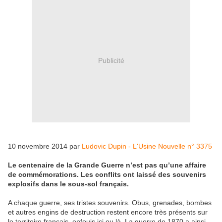
Publicité
10 novembre 2014 par
Ludovic Dupin - L'Usine Nouvelle n° 3375
Le centenaire de la Grande Guerre n’est pas qu’une affaire
de commémorations. Les conflits ont laissé des souvenirs
explosifs dans le sous-sol français.
A chaque guerre, ses tristes souvenirs. Obus, grenades, bombes
et autres engins de destruction restent encore très présents sur
le territoire français, enfouis ici ou là. La guerre de 1870 a ainsi