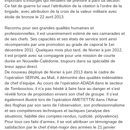
important d’insurgés qui venaient de prendre à parti sa section.
Ce fait de guerre lui vaut l’attribution de la citation à l’ordre de la
brigade, avec attribution de la croix de la valeur militaire avec
étoile de bronze le 22 avril 2013.
Reconnu pour ses grandes qualités humaines et
professionnelles, il est unanimement estimé de ses camarades et
de ses chefs. Ses capacités et ses états de service sont ainsi
récompensés par une promotion au grade de caporal le 1er
décembre 2011. Quelques mois plus tard, de février à juin 2012,
il est projeté avec sa compagnie pour une mission de courte
durée en Nouvelle-Calédonie, toujours dans sa spécialité de
tireur appui direct.
De nouveau déployé de février à juin 2013 dans le cadre de
l’opération SERVAL au Mali, il démontre des qualités indéniables
de chef d’équipe. Au cours de l’opération ADADA dans le secteur
de Tombouctou, il n’a pas hésité à faire face au danger et s’est
révélé force de proposition envers son chef de groupe. Il s’est
également illustré lors de l’opération AMETETTAI dans l’Adrar
des Ifoghas par son sens de l’observation, son professionnalisme
et ses compétences techniques et tactiques (analyse des
situations, fiabilité des comptes-rendus, rusticité, polyvalence).
Pour tous ces faits d’armes, il se voit attribuer un témoignage de
satisfaction par le chef d’état-major des armées le 21 janvier