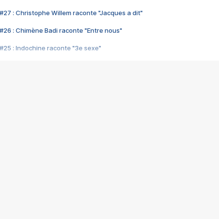
#27 : Christophe Willem raconte "Jacques a dit"
#26 : Chimène Badi raconte "Entre nous"
#25 : Indochine raconte "3e sexe"
#24 : Zaho raconte "C'est chelou"
#23 : Patrick Bruel raconte "Au café des délices"
#22 : Kyo raconte "Le chemin"
#21 : Nolwenn Leroy raconte "Cassé"
#20 : Patrick Hernandez raconte "Born to be alive"
#19 : Lorie raconte "Près de moi"
#18 : Michael Jones raconte "A nos actes manqués" (avec Jean-Jacque
#17 : Khaled raconte "Aïcha"
#16 : Corneille raconte "Parce qu'on vient de loin"