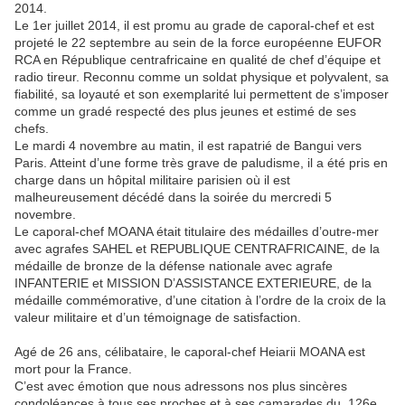
2014.
Le 1er juillet 2014, il est promu au grade de caporal-chef et est
projeté le 22 septembre au sein de la force européenne EUFOR
RCA en République centrafricaine en qualité de chef d’équipe et
radio tireur. Reconnu comme un soldat physique et polyvalent, sa
fiabilité, sa loyauté et son exemplarité lui permettent de s’imposer
comme un gradé respecté des plus jeunes et estimé de ses
chefs.
Le mardi 4 novembre au matin, il est rapatrié de Bangui vers
Paris. Atteint d’une forme très grave de paludisme, il a été pris en
charge dans un hôpital militaire parisien où il est
malheureusement décédé dans la soirée du mercredi 5
novembre.
Le caporal-chef MOANA était titulaire des médailles d’outre-mer
avec agrafes SAHEL et REPUBLIQUE CENTRAFRICAINE, de la
médaille de bronze de la défense nationale avec agrafe
INFANTERIE et MISSION D’ASSISTANCE EXTERIEURE, de la
médaille commémorative, d’une citation à l’ordre de la croix de la
valeur militaire et d’un témoignage de satisfaction.
Agé de 26 ans, célibataire, le caporal-chef Heiarii MOANA est
mort pour la France.
C’est avec émotion que nous adressons nos plus sincères
condoléances à tous ses proches et à ses camarades du 126e