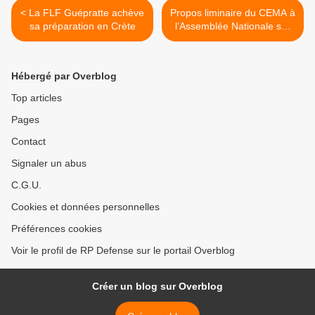
< La FLF Guépratte achève
Propos liminaire du CEMA à
sa préparation en Crète
l’Assemblée Nationale sur
le PLF 2015 >
Hébergé par Overblog
Top articles
Pages
Contact
Signaler un abus
C.G.U.
Cookies et données personnelles
Préférences cookies
Voir le profil de RP Defense sur le portail Overblog
Créer un blog sur Overblog