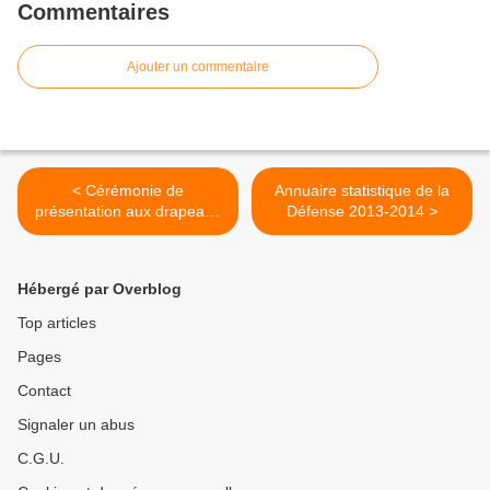
Commentaires
Ajouter un commentaire
< Cérémonie de
Annuaire statistique de la
présentation aux drapeaux
Défense 2013-2014 >
des promotions de l’École
des mousses et de l’École
de maistrance
Hébergé par Overblog
Top articles
Pages
Contact
Signaler un abus
C.G.U.