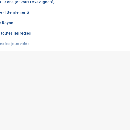
 a 13 ans (et vous l'avez ignoré)
e (littéralement)
im Rayan
 toutes les règles
s les jeux vidéo
us choquant de Rockstar ? - Le scandale BULLY
e plus moche de Steam
du RÊVE tourne au CAUCHEMAR
pendant 8 heures
it… à tort
umiliés par un jeu vidéo
ire - Final Fantasy 8
ti un empire - Age of Empires