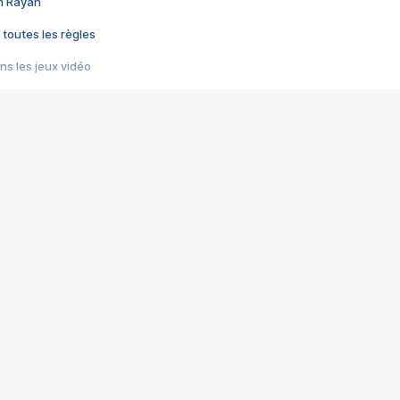
im Rayan
 toutes les règles
s les jeux vidéo
us choquant de Rockstar ? - Le scandale BULLY
e plus moche de Steam
du RÊVE tourne au CAUCHEMAR
pendant 8 heures
it… à tort
umiliés par un jeu vidéo
ire - Final Fantasy 8
ti un empire - Age of Empires
story DOFUS
tard, il crée l'un des pires jeux de tous les temps, MindsEye.