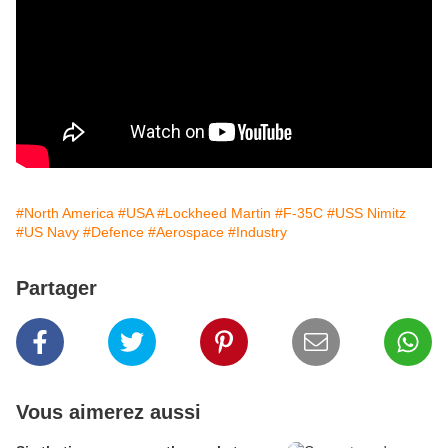
#North America
#USA
#Lockheed Martin
#F-35C
#USS Nimitz
#US Navy
#Defence
#Aerospace
#Industry
Partager
Vous aimerez aussi