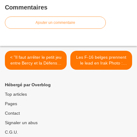
Commentaires
Ajouter un commentaire
< "Il faut arrêter le petit jeu
Les F-16 belges prennent
entre Bercy et la Défense"
le lead en Irak Photo :
(Cornut-Gentille)
Jürgen Braekevelt >
Hébergé par Overblog
Top articles
Pages
Contact
Signaler un abus
C.G.U.