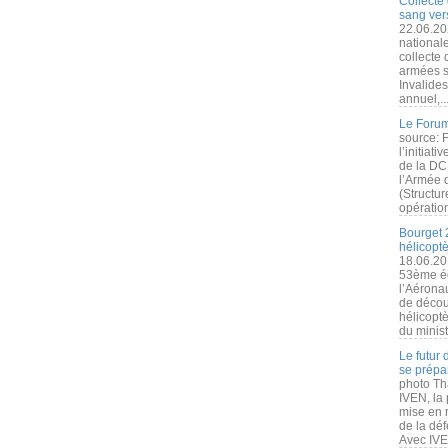
Collecte 
sang vers
22.06.20
nationale
collecte
armées s
Invalide
annuel,..
Le Forum
source: 
l’initiat
de la DC
l’Armée 
(Structur
opération
Bourget 
hélicopt
18.06.20
53ème éd
l’Aérona
de découv
hélicopt
du minist
Le futur
se prépa
photo Th
IVEN, la 
mise en r
de la dé
Avec IVEN