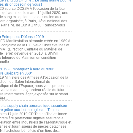
de sang du 14 juillet : Le sang donné pour le
é, ils ont besoin de vous !
20 source DCSSA À l'occasion de la fête
, qui aura lieu le mardi 14 juillet 2020, une
 de sang exceptionnelle en soutien aux
era organisée, à Paris, Hôtel national des
s Paris 7e, de 10h à 17h30. Rendez-vous
.
 Entreprises Défense 2019
FED Manifestation biennale créée en 1989 à
ive conjointe de la CCI Val-d’Oise/ Yvelines et
MAT (Direction Centrale du Matériel de
de Terre) devenue en 2010 la SIMMT
e Intégrée du Maintien en condition
nelle...
2019 - Embarquez à bord du futur
ère Guépard en 360°
19 Ministère des Armées A l’occasion de la
ition du Salon International de
utique et de l’Espace, nous vous proposons
rir la maquette grandeur réelle du futur
ère interarmées léger, exposée sur le stand
ère...
 de la supply chain aéronautique sécurisée
re grâce aux technologies de Thales
ales 17 juin 2019 CP Thales Thales lance
première plateforme digitale assurant la
elation entre industriels de l’aéronautique et
fense et fournisseurs de pièces détachées.
, l’acheteur bénéficie d’un tiers de...