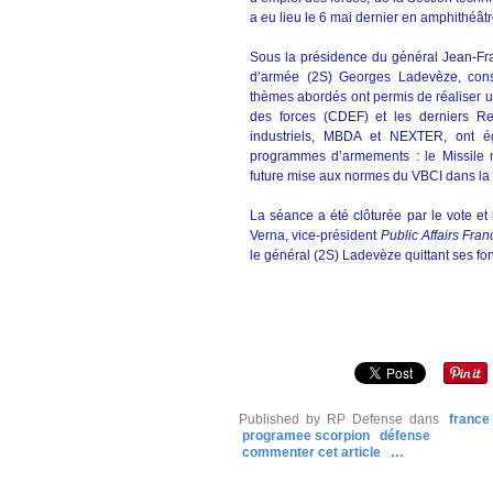
a eu lieu le 6 mai dernier en amphithéâtre
Sous la présidence du général Jean-Fr
d’armée (2S) Georges Ladevèze, con
thèmes abordés ont permis de réaliser un
des forces (CDEF) et les derniers R
industriels, MBDA et NEXTER, ont é
programmes d’armements : le Missile 
future mise aux normes du VBCI dans l
La séance a été clôturée par le vote et
Verna, vice-président
Public Affairs Fran
le général (2S) Ladevèze quittant ses fonc
Published by RP Defense
dans
france
programee scorpion
défense
commenter cet article
…