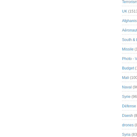
Terroris
UK
(151
Afghanist
Aéronau
South & 
Missile
(
Photo - 
Budget
(
Mali
(100
Naval
(9
Syrie
(96
Défense 
Daesh
(8
drones
(
Syria
(83