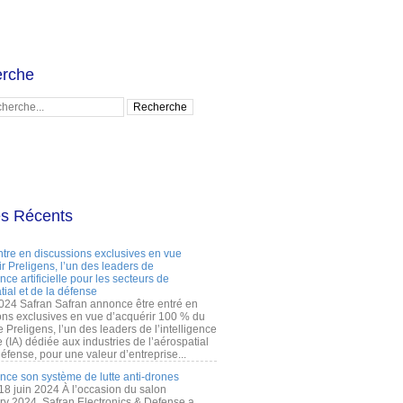
rche
es Récents
ntre en discussions exclusives en vue
r Preligens, l’un des leaders de
gence artificielle pour les secteurs de
tial et de la défense
2024 Safran Safran annonce être entré en
ons exclusives en vue d’acquérir 100 % du
e Preligens, l’un des leaders de l’intelligence
lle (IA) dédiée aux industries de l’aérospatial
défense, pour une valeur d’entreprise...
ance son système de lutte anti-drones
 18 juin 2024 À l’occasion du salon
ry 2024, Safran Electronics & Defense a