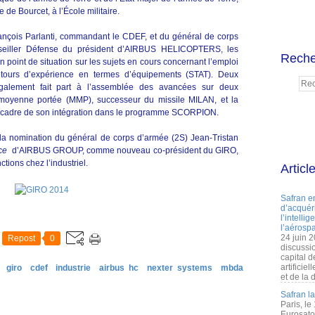
 de Bourcet, à l’École militaire.
ançois Parlanti, commandant le CDEF, et du général de corps
seiller Défense du président d’AIRBUS HELICOPTERS, les
Reche
 point de situation sur les sujets en cours concernant l’emploi
etours d’expérience en termes d’équipements (STAT). Deux
galement fait part à l’assemblée des avancées sur deux
moyenne portée (MMP), successeur du missile MILAN, et la
a cadre de son intégration dans le programme SCORPION.
 la nomination du général de corps d’armée (2S) Jean-Tristan
ce
d’AIRBUS GROUP, comme nouveau co-président du GIRO,
tions chez l’industriel.
Articl
Safran e
d’acquéri
l’intelli
l’aérospa
24 juin 
Repost
0
discussi
capital d
artificie
giro
cdef
industrie
airbus hc
nexter systems
mbda
et de la 
Safran l
Paris, le
Eurosato