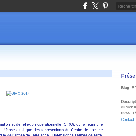
Prése
Blog
: R
Descrip
du web i
news in 
Contact
ation et de réflexion opérationnelle (GIRO), qui a réuni une
de défense ainsi que des représentants du Centre de doctrine
que de l’armée de Terre et de l’État-major de l’armée de Terre,