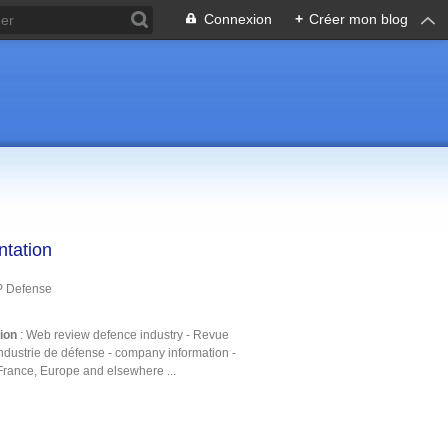
Connexion
+
Créer mon blog
ntation
P Defense
tion
: Web review defence industry - Revue
ndustrie de défense - company information -
France, Europe and elsewhere ...