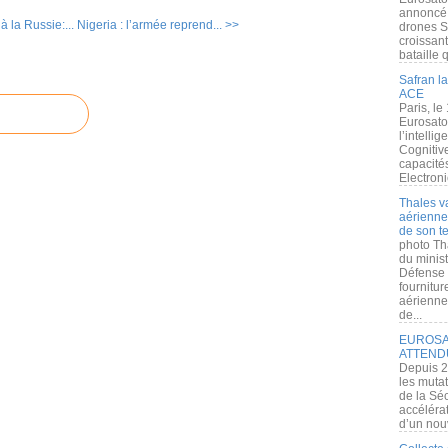
annoncé l
 la Russie:...
Nigeria : l’armée reprend... >>
drones S
croissan
bataille q
Safran la
ACE
Paris, le
Eurosato
l’intelli
Cognitive
capacité
Electroni
Thales v
aérienne 
de son te
photo Th
du minist
Défense 
fournitu
aérienne
de...
EUROSAT
ATTEND
Depuis 2
les muta
de la Sé
accélérat
d’un nouv