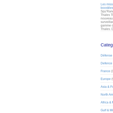
Les miss
boostées
Spy’Rang
Thales T
nouveau 
surveilla
gamme de
Thales. D
Categ
Défense
Defence
France
(
Europe
(
Asia & Pa
North Am
Africa &
Gulf & M