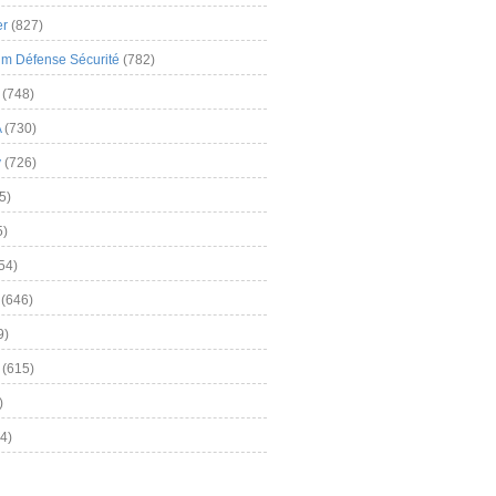
er
(827)
m Défense Sécurité
(782)
(748)
A
(730)
y
(726)
5)
5)
54)
(646)
9)
(615)
)
4)