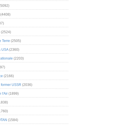
(5092)
(4408)
37)
(2524)
 Terre
(2505)
& USA
(2360)
ationale
(2203)
97)
ce
(2166)
& former USSR
(2036)
l'Air
(1899)
1838)
1760)
OTAN
(1584)