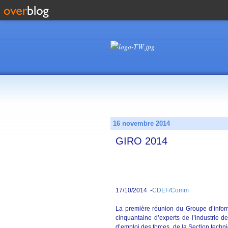
16 novembre 2014
GIRO 2014
17/10/2014 -
CDEF/Comm
La première réunion du Groupe d’inform
cinquantaine d’experts de l’industrie 
d’emploi des forces, de la Section techni