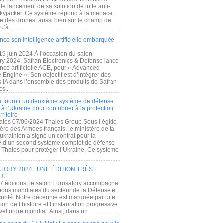
e lancement de sa solution de lutte anti-
kyjacker. Ce système répond à la menace
te des drones, aussi bien sur le champ de
u’à...
nce son intelligence artificielle embarquée
 19 juin 2024 À l’occasion du salon
ry 2024, Safran Electronics & Defense lance
gence artificielle ACE, pour « Advanced
 Engine ». Son objectif est d’intégrer des
s IA dans l’ensemble des produits de Safran
cs...
a fournir un deuxième système de défense
à l’Ukraine pour contribuer à la protection
rritoire
ales 07/06/2024 Thales Group Sous l’égide
ère des Armées français, le ministère de la
ukrainien a signé un contrat pour la
re d’un second système complet de défense
 Thales pour protéger l’Ukraine. Ce système
ORY 2024 : UNE ÉDITION TRÈS
UE
7 éditions, le salon Eurosatory accompagne
tions mondiales du secteur de la Défense et
curité. Notre décennie est marquée par une
ion de l’histoire et l’instauration progressive
el ordre mondial. Ainsi, dans un...