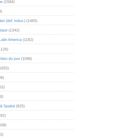
me
(1584)
3)
an (def. indus.)
(1465)
tique
(1342)
Latin America
(1182)
1126)
Video du jour
(1096)
1055)
9)
63)
0)
& Spatial
(925)
92)
838)
3)