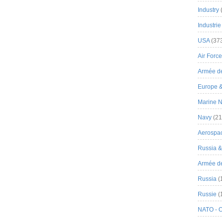
Industry
Industrie
USA
(37
Air Force
Armée de
Europe 
Marine N
Navy
(21
Aerospa
Russia 
Armée de 
Russia
(
Russie
(
NATO - 