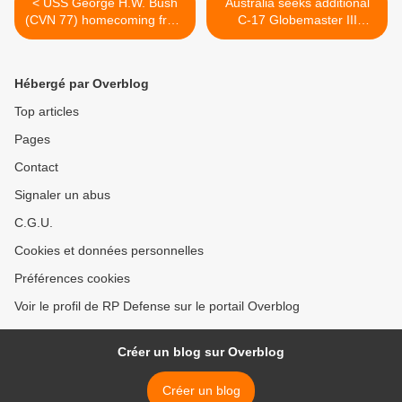
< USS George H.W. Bush
Australia seeks additional
(CVN 77) homecoming from
C-17 Globemaster III
Norfolk, Va. Part 2.
aircraft from US >
Hébergé par Overblog
Top articles
Pages
Contact
Signaler un abus
C.G.U.
Cookies et données personnelles
Préférences cookies
Voir le profil de RP Defense sur le portail Overblog
Créer un blog sur Overblog
Créer un blog