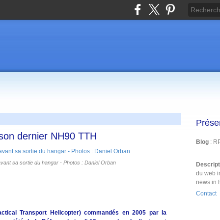
Prése
 son dernier NH90 TTH
Blog
: R
vant sa sortie du hangar - Photos : Daniel Orban
Descrip
du web i
news in 
Contact
ctical Transport Helicopter) commandés en 2005 par la