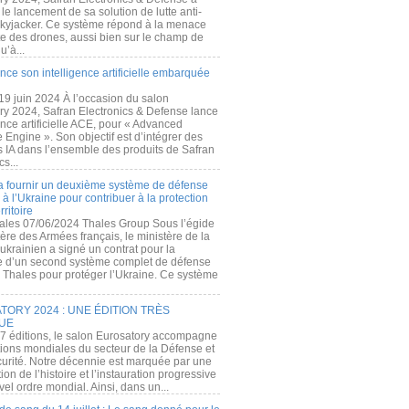
e lancement de sa solution de lutte anti-
kyjacker. Ce système répond à la menace
te des drones, aussi bien sur le champ de
u’à...
nce son intelligence artificielle embarquée
 19 juin 2024 À l’occasion du salon
ry 2024, Safran Electronics & Defense lance
gence artificielle ACE, pour « Advanced
 Engine ». Son objectif est d’intégrer des
s IA dans l’ensemble des produits de Safran
cs...
a fournir un deuxième système de défense
à l’Ukraine pour contribuer à la protection
rritoire
ales 07/06/2024 Thales Group Sous l’égide
ère des Armées français, le ministère de la
ukrainien a signé un contrat pour la
re d’un second système complet de défense
 Thales pour protéger l’Ukraine. Ce système
ORY 2024 : UNE ÉDITION TRÈS
UE
7 éditions, le salon Eurosatory accompagne
tions mondiales du secteur de la Défense et
curité. Notre décennie est marquée par une
ion de l’histoire et l’instauration progressive
el ordre mondial. Ainsi, dans un...