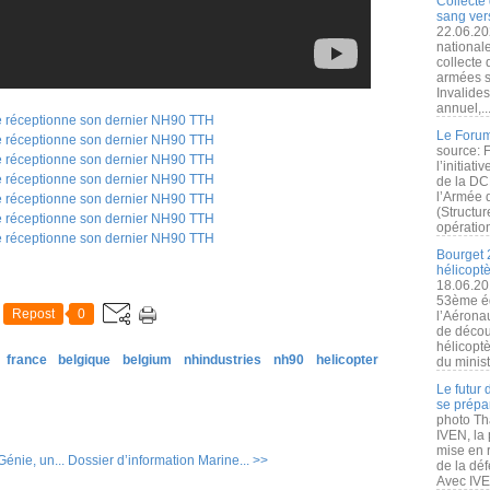
Collecte 
sang vers
22.06.20
nationale
collecte
armées s
Invalide
annuel,..
Le Forum
source: 
l’initiat
de la DC
l’Armée 
(Structur
opération
Bourget 
hélicopt
18.06.20
53ème éd
Repost
0
l’Aérona
de découv
hélicopt
france
belgique
belgium
nhindustries
nh90
helicopter
du minist
Le futur
se prépa
photo Th
IVEN, la 
mise en r
énie, un...
Dossier d’information Marine... >>
de la dé
Avec IVEN