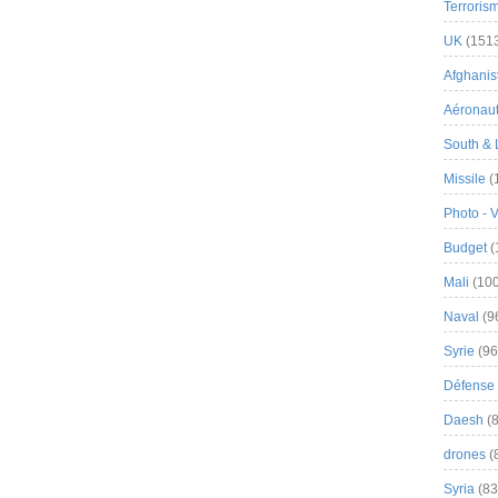
Terroris
UK
(151
Afghanist
Aéronau
South & 
Missile
(
Photo - 
Budget
(
Mali
(100
Naval
(9
Syrie
(96
Défense 
Daesh
(8
drones
(
Syria
(83