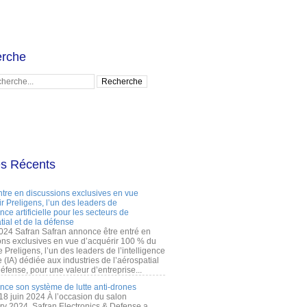
rche
es Récents
ntre en discussions exclusives en vue
r Preligens, l’un des leaders de
gence artificielle pour les secteurs de
tial et de la défense
2024 Safran Safran annonce être entré en
ons exclusives en vue d’acquérir 100 % du
e Preligens, l’un des leaders de l’intelligence
lle (IA) dédiée aux industries de l’aérospatial
défense, pour une valeur d’entreprise...
ance son système de lutte anti-drones
 18 juin 2024 À l’occasion du salon
ry 2024, Safran Electronics & Defense a