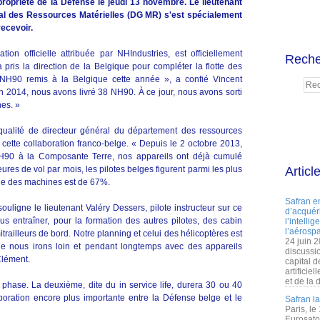
propriété de la Défense le jeudi 13 novembre. Le lieutenant
al des Ressources Matérielles (DG MR) s'est spécialement
recevoir.
on officielle attribuée par NHIndustries, est officiellement
Reche
ris la direction de la Belgique pour compléter la flotte des
 NH90 remis à la Belgique cette année », a confié Vincent
n 2014, nous avons livré 38 NH90. À ce jour, nous avons sorti
nes. »
qualité de directeur général du département des ressources
de cette collaboration franco-belge. « Depuis le 2 octobre 2013,
NH90 à la Composante Terre, nos appareils ont déjà cumulé
res de vol par mois, les pilotes belges figurent parmi les plus
Articl
nne des machines est de 67%.
Safran e
uligne le lieutenant Valéry Dessers, pilote instructeur sur ce
d’acquéri
s entraîner, pour la formation des autres pilotes, des cabin
l’intelli
l’aérospa
mitrailleurs de bord. Notre planning et celui des hélicoptères est
24 juin 
e nous irons loin et pendant longtemps avec des appareils
discussi
Clément.
capital d
artificie
et de la 
e phase. La deuxième, dite du in service life, durera 30 ou 40
boration encore plus importante entre la Défense belge et le
Safran l
Paris, le
Eurosato