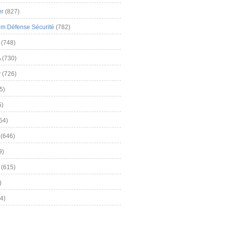
er
(827)
m Défense Sécurité
(782)
(748)
A
(730)
y
(726)
5)
5)
54)
(646)
9)
(615)
)
4)