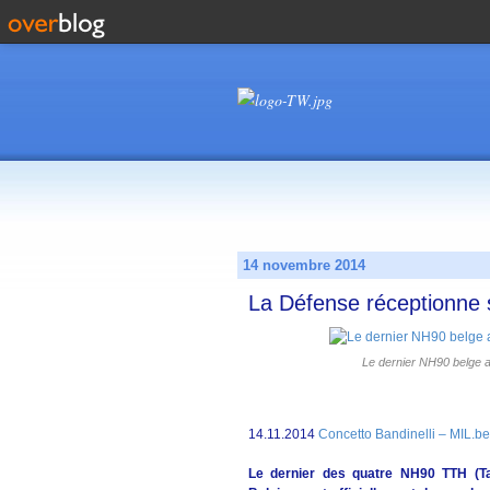
14 novembre 2014
La Défense réceptionne
Le dernier NH90 belge a
14.11.2014
Concetto Bandinelli – MIL.be
Le dernier des quatre NH90 TTH (Ta