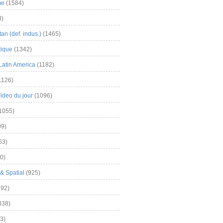
me
(1584)
3)
an (def. indus.)
(1465)
tique
(1342)
Latin America
(1182)
1126)
Video du jour
(1096)
1055)
9)
63)
0)
& Spatial
(925)
92)
838)
3)