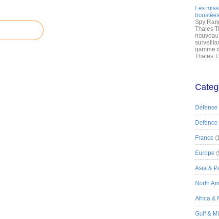
Les miss
boostées
Spy’Rang
Thales T
nouveau 
surveilla
gamme de
Thales. D
Categ
Défense
Defence
France
(
Europe
(
Asia & Pa
North Am
Africa &
Gulf & M