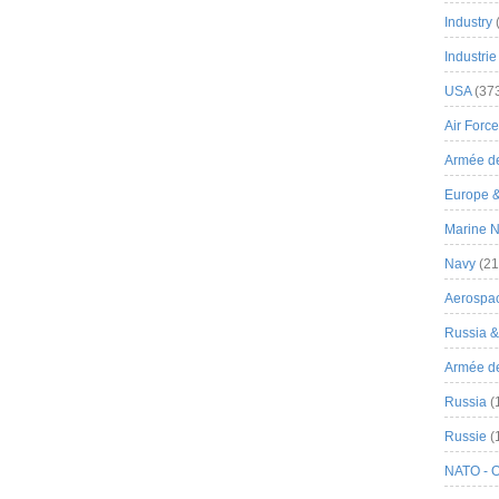
Industry
Industrie
USA
(37
Air Force
Armée de
Europe 
Marine N
Navy
(21
Aerospa
Russia 
Armée de 
Russia
(
Russie
(
NATO - 