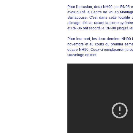
Pour l'occasion, deux NH90, les RN05 et 
avoir quitté le Centre de Vol en Montagn
Saillagouse. C'est dans cette localité
pilotage délicat, rasant la roche pyrén
et RN-06 ont escorté le RN-08 jusqu'à l
Pour leur part, les deux derniers NH90 N
novembre et au cours du premier semes
quatre NH90. Ceux-ci remplaceront pro
sauvetage en mer.