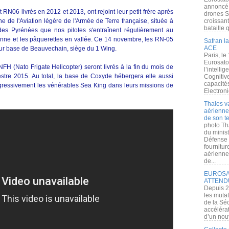
annoncé l
RN06 livrés en 2012 et 2013, ont rejoint leur petit frère après
drones S
e de l'Aviation légère de l'Armée de Terre française, située à
croissan
bataille q
 des Pyrénées que nos pilotes s'entraînent régulièrement au
éenne et les pâquerettes en vallée. Ce 14 novembre, les RN-05
Safran la
ACE
eur base de Beauvechain, siège du 1 Wing.
Paris, le
Eurosato
FH (Nato Frigate Helicopter) seront livrés à la fin du mois de
l’intelli
tre 2015. Au total, la base de Coxyde hébergera elle aussi
Cognitive
capacité
gressivement les vénérables Sea King dans leurs missions de
Electroni
Thales v
aérienne 
de son te
photo Th
du minist
Défense 
fournitu
aérienne
de...
EUROSAT
ATTEND
Depuis 2
les muta
de la Sé
accélérat
d’un nouv