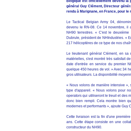
Belgique est officiellement devenu la 
général Guy Clément, Directeur génér
rendu à Marignane, en France, pour le 
Le Tactical Belgian Army 04, dénominati
devenu le RN-08. Ce 14 novembre, il a p
NH90 terrestres. « C'est le deuxième
Dubrule, président de NHIndustries. « E
217 hélicoptères de ce type de nos chaî
Le lieutenant général Clément, en sa 
matérielles, s'est montré très satisfait 
date d'entrée en service du premier 
quelque 450 heures de vol. » Avec 34 heu
gros utilisateurs. La disponibilité moye
« Nous volons de manière intensive », so
type d'appareil. « Nous volons pour nou
operators qui utiliseront le treuil et des 
donc bien rempli. Cela montre bien qu
modernes et performants », ajoute Guy 
Cette livraison est la fin d'une premièr
ans. Cette étape consiste en une colla
constructeur du NH90.