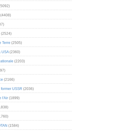
(5092)
(4408)
37)
(2524)
 Terre
(2505)
& USA
(2360)
ationale
(2203)
97)
ce
(2166)
& former USSR
(2036)
l'Air
(1899)
1838)
1760)
OTAN
(1584)