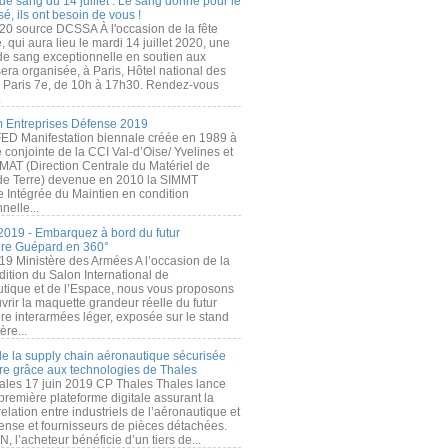
de sang du 14 juillet : Le sang donné pour le
é, ils ont besoin de vous !
20 source DCSSA À l'occasion de la fête
, qui aura lieu le mardi 14 juillet 2020, une
 de sang exceptionnelle en soutien aux
era organisée, à Paris, Hôtel national des
s Paris 7e, de 10h à 17h30. Rendez-vous
.
 Entreprises Défense 2019
FED Manifestation biennale créée en 1989 à
ive conjointe de la CCI Val-d’Oise/ Yvelines et
MAT (Direction Centrale du Matériel de
de Terre) devenue en 2010 la SIMMT
e Intégrée du Maintien en condition
nelle...
2019 - Embarquez à bord du futur
ère Guépard en 360°
19 Ministère des Armées A l’occasion de la
ition du Salon International de
utique et de l’Espace, nous vous proposons
rir la maquette grandeur réelle du futur
ère interarmées léger, exposée sur le stand
ère...
 de la supply chain aéronautique sécurisée
re grâce aux technologies de Thales
ales 17 juin 2019 CP Thales Thales lance
première plateforme digitale assurant la
elation entre industriels de l’aéronautique et
fense et fournisseurs de pièces détachées.
, l’acheteur bénéficie d’un tiers de...