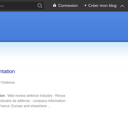
Connexion
+
Créer mon blog
ntation
P Defense
tion
: Web review defence industry - Revue
ndustrie de défense - company information -
France, Europe and elsewhere ...