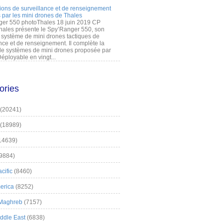
ions de surveillance et de renseignement
 par les mini drones de Thales
er 550 photoThales 18 juin 2019 CP
hales présente le Spy’Ranger 550, son
système de mini drones tactiques de
nce et de renseignement. Il complète la
 systèmes de mini drones proposée par
éployable en vingt...
ories
(20241)
(18989)
14639)
9884)
cific
(8460)
erica
(8252)
 Maghreb
(7157)
iddle East
(6838)