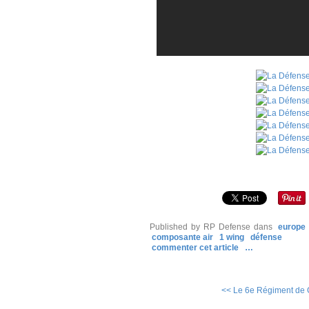
Published by RP Defense
dans
europe
composante air
1 wing
défense
commenter cet article
…
<< Le 6e Régiment de G