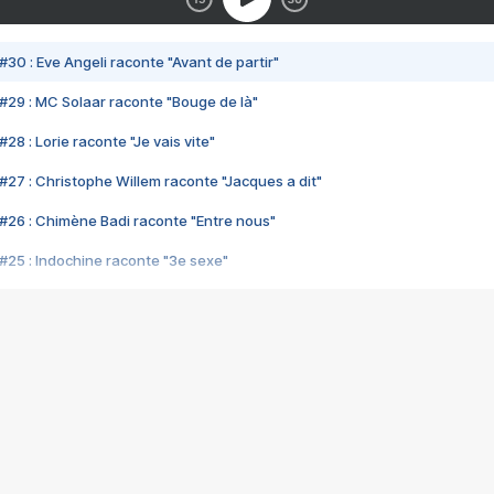
#30 : Eve Angeli raconte "Avant de partir"
#29 : MC Solaar raconte "Bouge de là"
28 : Lorie raconte "Je vais vite"
#27 : Christophe Willem raconte "Jacques a dit"
#26 : Chimène Badi raconte "Entre nous"
#25 : Indochine raconte "3e sexe"
#24 : Zaho raconte "C'est chelou"
#23 : Patrick Bruel raconte "Au café des délices"
#22 : Kyo raconte "Le chemin"
#21 : Nolwenn Leroy raconte "Cassé"
#20 : Patrick Hernandez raconte "Born to be alive"