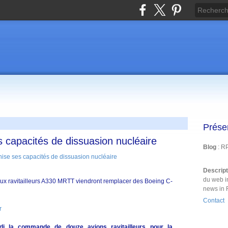
Prése
 capacités de dissuasion nucléaire
Blog
: R
Descrip
du web i
aux ravitailleurs A330 MRTT viendront remplacer des Boeing C-
news in 
Contact
r
i la commande de douze avions ravitailleurs pour la