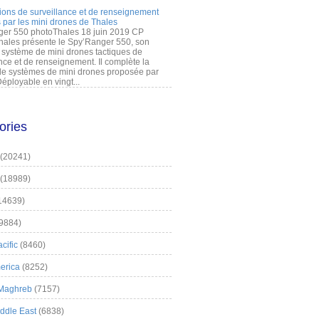
ions de surveillance et de renseignement
 par les mini drones de Thales
er 550 photoThales 18 juin 2019 CP
hales présente le Spy’Ranger 550, son
système de mini drones tactiques de
nce et de renseignement. Il complète la
 systèmes de mini drones proposée par
éployable en vingt...
ories
(20241)
(18989)
14639)
9884)
cific
(8460)
erica
(8252)
 Maghreb
(7157)
iddle East
(6838)