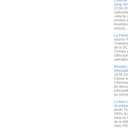
Collecte 
sang vers
22.06.20
nationale
collecte
armées s
Invalide
annuel,..
Le Forum
source: 
l’initiat
de la DC
l’Armée 
(Structur
opération
Bourget 
hélicopt
18.06.20
53ème éd
l’Aérona
de découv
hélicopt
du minist
Le futur
se prépa
photo Th
IVEN, la 
mise en r
de la dé
Avec IVEN