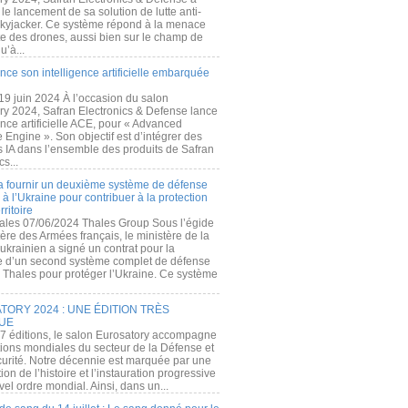
e lancement de sa solution de lutte anti-
kyjacker. Ce système répond à la menace
te des drones, aussi bien sur le champ de
u’à...
nce son intelligence artificielle embarquée
 19 juin 2024 À l’occasion du salon
ry 2024, Safran Electronics & Defense lance
gence artificielle ACE, pour « Advanced
 Engine ». Son objectif est d’intégrer des
s IA dans l’ensemble des produits de Safran
cs...
a fournir un deuxième système de défense
à l’Ukraine pour contribuer à la protection
rritoire
ales 07/06/2024 Thales Group Sous l’égide
ère des Armées français, le ministère de la
ukrainien a signé un contrat pour la
re d’un second système complet de défense
 Thales pour protéger l’Ukraine. Ce système
ORY 2024 : UNE ÉDITION TRÈS
UE
7 éditions, le salon Eurosatory accompagne
tions mondiales du secteur de la Défense et
curité. Notre décennie est marquée par une
ion de l’histoire et l’instauration progressive
el ordre mondial. Ainsi, dans un...