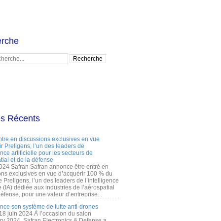
rche
es Récents
ntre en discussions exclusives en vue
r Preligens, l’un des leaders de
gence artificielle pour les secteurs de
tial et de la défense
2024 Safran Safran annonce être entré en
ons exclusives en vue d’acquérir 100 % du
e Preligens, l’un des leaders de l’intelligence
lle (IA) dédiée aux industries de l’aérospatial
défense, pour une valeur d’entreprise...
ance son système de lutte anti-drones
 18 juin 2024 À l’occasion du salon
ry 2024, Safran Electronics & Defense a