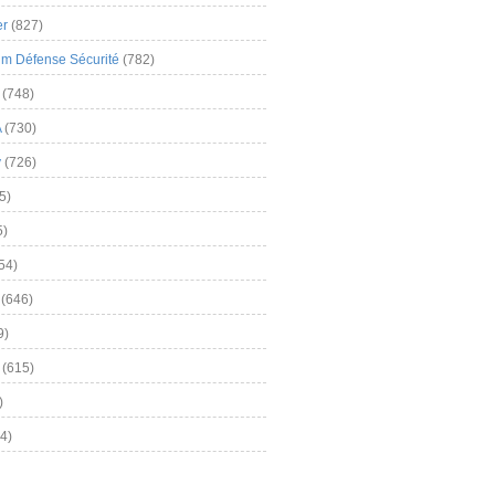
er
(827)
m Défense Sécurité
(782)
(748)
A
(730)
y
(726)
5)
5)
54)
(646)
9)
(615)
)
4)