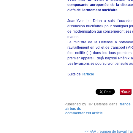
composante aéroportée de la dissuas
clefs de l'armement nucléaire.
Jean-Yves Le Drian a saisi l'occasio
dissuasion nucléaire» pour souligner jeu
de modernisation qui concerneront ses
marins.
Le ministre de la Défense a notamm
ravitaillement en vol et de transport (MR
être notifié (...) dans les tous premie
premier appareil, déjà baptisé Phénix a
Les livraisons se poursuivront ensuite au
Suite de
l’article
Published by RP Defense
dans
france
airbus ds
commenter cet article
…
<< FAA : réunion de travail fr