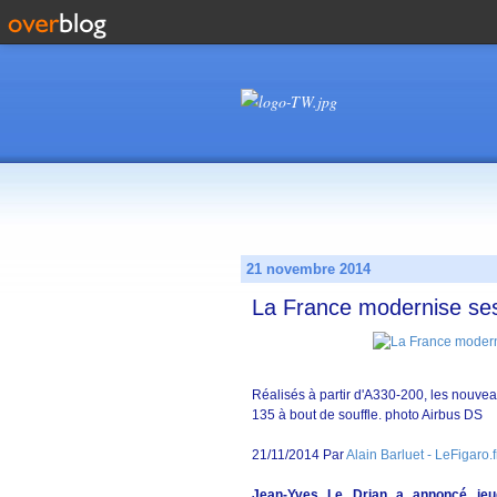
21 novembre 2014
La France modernise ses
Réalisés à partir d'A330-200, les nouve
135 à bout de souffle. photo Airbus DS
21/11/2014 Par
Alain Barluet - LeFigaro.f
Jean-Yves Le Drian a annoncé jeud