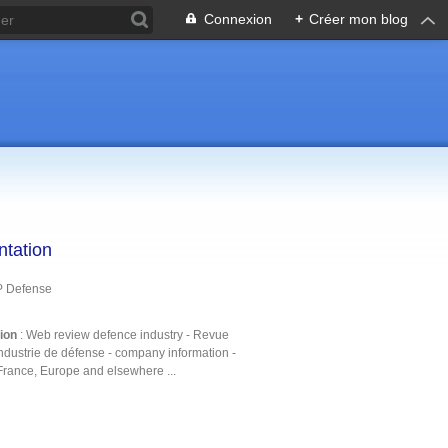
Connexion
+
Créer mon blog
ntation
P Defense
tion
: Web review defence industry - Revue
ndustrie de défense - company information -
France, Europe and elsewhere ...