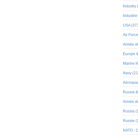
Industry
Industrie
USA
(37
Air Force
Armée de
Europe 
Marine N
Navy
(21
Aerospa
Russia 
Armée de 
Russia
(
Russie
(
NATO - 