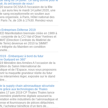
de sang du 14 juillet : Le sang donné pour le
é, ils ont besoin de vous !
20 source DCSSA À l'occasion de la fête
, qui aura lieu le mardi 14 juillet 2020, une
 de sang exceptionnelle en soutien aux
era organisée, à Paris, Hôtel national des
s Paris 7e, de 10h à 17h30. Rendez-vous
.
 Entreprises Défense 2019
FED Manifestation biennale créée en 1989 à
ive conjointe de la CCI Val-d’Oise/ Yvelines et
MAT (Direction Centrale du Matériel de
de Terre) devenue en 2010 la SIMMT
e Intégrée du Maintien en condition
nelle...
2019 - Embarquez à bord du futur
ère Guépard en 360°
19 Ministère des Armées A l’occasion de la
ition du Salon International de
utique et de l’Espace, nous vous proposons
rir la maquette grandeur réelle du futur
ère interarmées léger, exposée sur le stand
ère...
 de la supply chain aéronautique sécurisée
re grâce aux technologies de Thales
ales 17 juin 2019 CP Thales Thales lance
première plateforme digitale assurant la
elation entre industriels de l’aéronautique et
fense et fournisseurs de pièces détachées.
, l’acheteur bénéficie d’un tiers de...