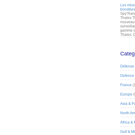
Les miss
boostées
Spy’Rang
Thales T
nouveau 
surveilla
gamme de
Thales. D
Categ
Défense
Defence
France
(
Europe
(
Asia & Pa
North Am
Africa &
Gulf & M