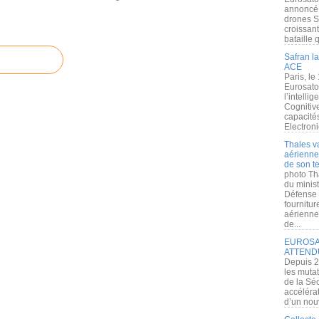
annoncé l
drones S
croissan
bataille q
Safran la
ACE
Paris, le
Eurosato
l’intelli
Cognitive
capacité
Electroni
Thales v
aérienne 
de son te
photo Th
du minist
Défense 
fournitu
aérienne
de...
EUROSAT
ATTEND
Depuis 2
les muta
de la Sé
accélérat
d’un nouv