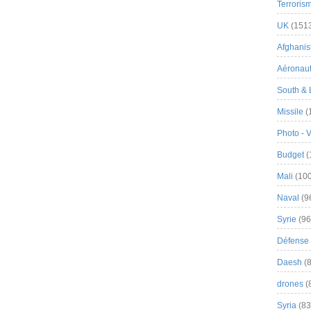
Terroris
UK
(151
Afghanist
Aéronau
South & 
Missile
(
Photo - 
Budget
(
Mali
(100
Naval
(9
Syrie
(96
Défense 
Daesh
(8
drones
(
Syria
(83