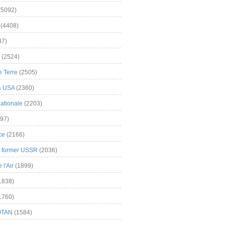
(5092)
(4408)
37)
(2524)
 Terre
(2505)
& USA
(2360)
ationale
(2203)
97)
ce
(2166)
& former USSR
(2036)
l'Air
(1899)
1838)
1760)
OTAN
(1584)