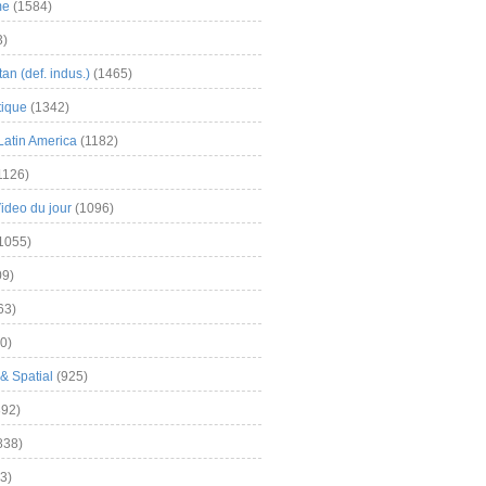
me
(1584)
3)
an (def. indus.)
(1465)
tique
(1342)
Latin America
(1182)
1126)
Video du jour
(1096)
1055)
9)
63)
0)
& Spatial
(925)
92)
838)
3)