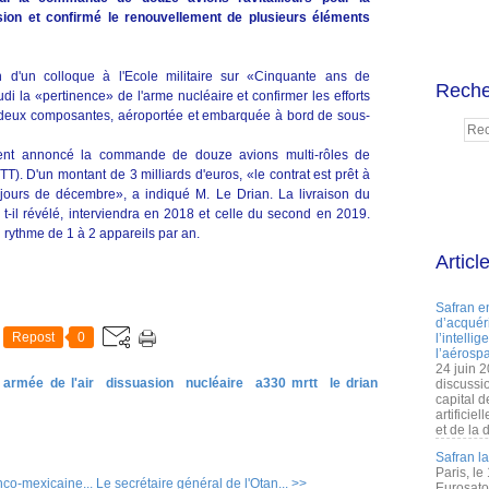
ion et confirmé le renouvellement de plusieurs éléments
n d'un colloque à l'Ecole militaire sur «Cinquante ans de
Reche
di la «pertinence» de l'arme nucléaire et confirmer les efforts
 deux composantes, aéroportée et embarquée à bord de sous-
ent annoncé la commande de douze avions multi-rôles de
TT). D'un montant de 3 milliards d'euros, «le contrat est prêt à
rs jours de décembre», a indiqué M. Le Drian. La livraison du
 t-il révélé, interviendra en 2018 et celle du second en 2019.
 rythme de 1 à 2 appareils par an.
Articl
Safran e
d’acquéri
Repost
0
l’intelli
l’aérospa
24 juin 
armée de l'air
dissuasion
nucléaire
a330 mrtt
le drian
discussi
capital d
artificie
et de la 
Safran l
Paris, le
anco-mexicaine...
Le secrétaire général de l'Otan... >>
Eurosato