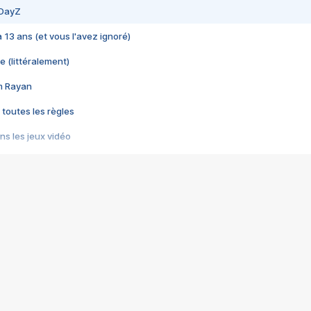
 DayZ
 a 13 ans (et vous l'avez ignoré)
e (littéralement)
im Rayan
 toutes les règles
s les jeux vidéo
us choquant de Rockstar ? - Le scandale BULLY
e plus moche de Steam
du RÊVE tourne au CAUCHEMAR
pendant 8 heures
it… à tort
umiliés par un jeu vidéo