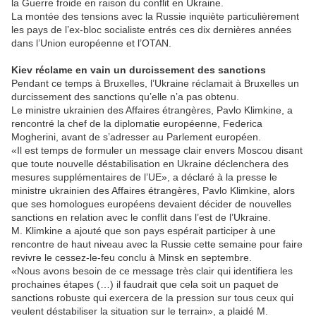
la Guerre froide en raison du conflit en Ukraine.
La montée des tensions avec la Russie inquiète particulièrement
les pays de l’ex-bloc socialiste entrés ces dix dernières années
dans l’Union européenne et l’OTAN.
Kiev réclame en vain un durcissement des sanctions
Pendant ce temps à Bruxelles, l’Ukraine réclamait à Bruxelles un
durcissement des sanctions qu’elle n’a pas obtenu.
Le ministre ukrainien des Affaires étrangères, Pavlo Klimkine, a
rencontré la chef de la diplomatie européenne, Federica
Mogherini, avant de s’adresser au Parlement européen.
«Il est temps de formuler un message clair envers Moscou disant
que toute nouvelle déstabilisation en Ukraine déclenchera des
mesures supplémentaires de l’UE», a déclaré à la presse le
ministre ukrainien des Affaires étrangères, Pavlo Klimkine, alors
que ses homologues européens devaient décider de nouvelles
sanctions en relation avec le conflit dans l’est de l’Ukraine.
M. Klimkine a ajouté que son pays espérait participer à une
rencontre de haut niveau avec la Russie cette semaine pour faire
revivre le cessez-le-feu conclu à Minsk en septembre.
«Nous avons besoin de ce message très clair qui identifiera les
prochaines étapes (…) il faudrait que cela soit un paquet de
sanctions robuste qui exercera de la pression sur tous ceux qui
veulent déstabiliser la situation sur le terrain», a plaidé M.