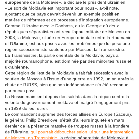
européenne de la Moldavie», a déclaré le président ukrainien.
«Le sort de Moldavie est important pour nous», a-t-il noté,
ajoutant que ce pays devrait devenir un exemple positif en
matière de réformes et de processus d’intégration européenne.
Comme l’Ukraine avec le Donbass, ou la Georgie où deux
républiques séparatistes ont reçu l’appui militaire de Moscou en
2008, la Moldavie, située en Europe orientale entre la Roumanie
et l’Ukraine, est aux prises avec les problèmes que lui pose une
région sécessionniste soutenue par Moscou, la Transniestrie.
La Transniestrie, la partie orientale de la Moldavie, pays à
majorité roumanophone, est dominée par des minorités russe et
ukrainienne.
Cette région de l’est de la Moldavie a fait fait sécession avec le
soutien de Moscou à l’issue d’une guerre en 1992, un an après la
chute de l’URSS, bien que son indépendance n’a été reconnue
par aucun pays.
La Russie maintient depuis des soldats dans la région contre la
volonté du gouvernement moldave et malgré l’engagement pris
en 1999 de les retirer.
Le commandant suprême des forces alliées en Europe (Saceur),
le général Philip Breedlove, s’était d’ailleurs inquiété en mars
dernier de la présence massive de troupes russes à la frontière
de l’Ukraine,
qui pourrait déboucher selon lui sur une intervention
de Moscou en Transnistrie
, la région séparatiste de Moldavie à