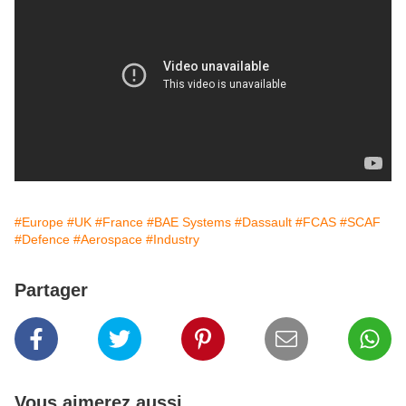
#Europe
#UK
#France
#BAE Systems
#Dassault
#FCAS
#SCAF
#Defence
#Aerospace
#Industry
Partager
Vous aimerez aussi