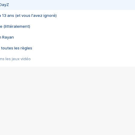
 DayZ
 a 13 ans (et vous l'avez ignoré)
e (littéralement)
im Rayan
 toutes les règles
s les jeux vidéo
us choquant de Rockstar ? - Le scandale BULLY
e plus moche de Steam
du RÊVE tourne au CAUCHEMAR
pendant 8 heures
it… à tort
umiliés par un jeu vidéo
ire - Final Fantasy 8