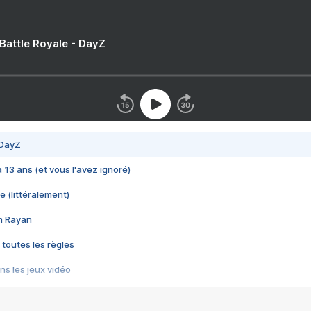
 Battle Royale - DayZ
 DayZ
 a 13 ans (et vous l'avez ignoré)
e (littéralement)
im Rayan
 toutes les règles
s les jeux vidéo
us choquant de Rockstar ? - Le scandale BULLY