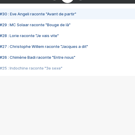
#30 : Eve Angeli raconte "Avant de partir"
#29 : MC Solaar raconte "Bouge de là"
28 : Lorie raconte "Je vais vite"
#27 : Christophe Willem raconte "Jacques a dit"
#26 : Chimène Badi raconte "Entre nous"
#25 : Indochine raconte "3e sexe"
#24 : Zaho raconte "C'est chelou"
#23 : Patrick Bruel raconte "Au café des délices"
#22 : Kyo raconte "Le chemin"
#21 : Nolwenn Leroy raconte "Cassé"
#20 : Patrick Hernandez raconte "Born to be alive"
#19 : Lorie raconte "Près de moi"